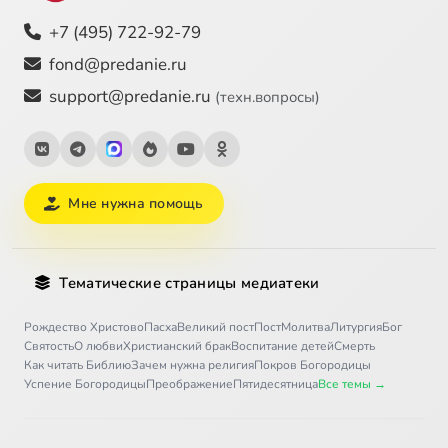
+7 (495) 722-92-79
fond@predanie.ru
support@predanie.ru
(техн.вопросы)
Мне нужна помощь
Тематические страницы медиатеки
Рождество Христово
Пасха
Великий пост
Пост
Молитва
Литургия
Бог
Святость
О любви
Христианский брак
Воспитание детей
Смерть
Как читать Библию
Зачем нужна религия
Покров Богородицы
Успение Богородицы
Преображение
Пятидесятница
Все темы →