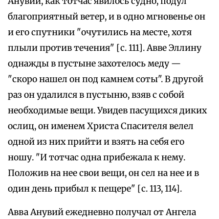
Анувий, как тотчас явилось судно, подул
благоприятный ветер, и в одно мгновенье он
и его спутники "очутились на месте, хотя
плыли против течения" [с. 111]. Авве Эллину
однажды в пустыне захотелось меду —
"скоро нашел он под камнем соты". В другой
раз он удалился в пустыню, взяв с собой
необходимые вещи. Увидев пасущихся диких
ослиц, он именем Христа Спасителя велел
одной из них прийти и взять на себя его
ношу. "И тотчас одна прибежала к нему.
Положив на нее свои вещи, он сел на нее и в
один день прибыл к пещере" [с. 113, 114].
Авва Анувий ежедневно получал от Ангела