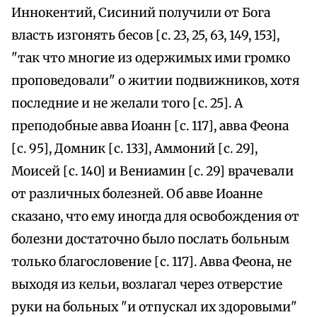
Иннокентий, Сисиний получили от Бога
власть изгонять бесов [с. 23, 25, 63, 149, 153],
"так что многие из одержимых ими громко
проповедовали" о житии подвижников, хотя
последние и не желали того [с. 25]. А
преподобные авва Иоанн [с. 117], авва Феона
[с. 95], Домник [с. 133], Аммоний [с. 29],
Моисей [с. 140] и Вениамин [с. 29] врачевали
от различных болезней. Об авве Иоанне
сказано, что ему иногда для освобождения от
болезни достаточно было послать больным
только благословение [с. 117]. Авва Феона, не
выходя из кельи, возлагал через отверстие
руки на больных "и отпускал их здоровыми"