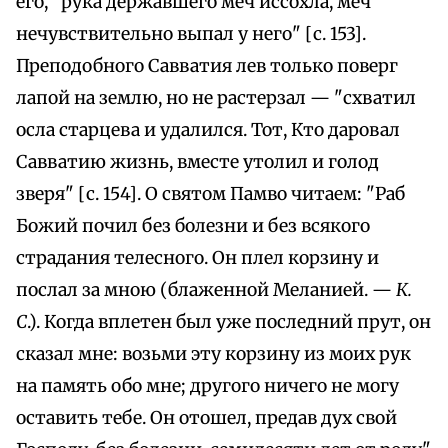
его, "рука державшего меч иссохла, меч
нечувствительно выпал у него" [с. 153].
Преподобного Савватия лев только поверг
лапой на землю, но не растерзал — "схватил
осла старцева и удалился. Тот, Кто даровал
Савватию жизнь, вместе утолил и голод
зверя" [с. 154]. О святом Памво читаем: "Раб
Божий почил без болезни и без всякого
страдания телесного. Он плел корзину и
послал за мною (блаженной Меланией. —
К.
С
.). Когда вплетен был уже последний прут, он
сказал мне: возьми эту корзину из моих рук
на память обо мне; другого ничего не могу
оставить тебе. Он отошел, предав дух свой