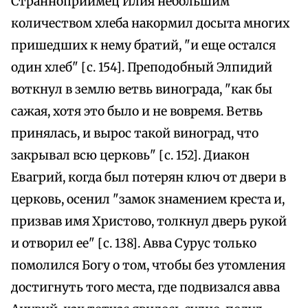
Странноприимец Илия небольшим
количеством хлеба накормил досыта многих
пришедших к нему братий, "и еще остался
один хлеб" [с. 154]. Преподобный Элпидий
воткнул в землю ветвь винограда, "как бы
сажая, хотя это было и не вовремя. Ветвь
принялась, и вырос такой виноград, что
закрывал всю церковь" [с. 152]. Диакон
Евагрий, когда был потерян ключ от двери в
церковь, осенил "замок знамением креста и,
призвав имя Христово, толкнул дверь рукой
и отворил ее" [с. 138]. Авва Сурус только
помолился Богу о том, чтобы без утомления
достигнуть того места, где подвизался авва