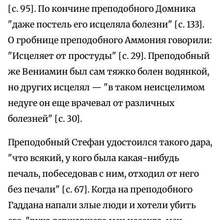
[с. 95]. По кончине преподобного Домника
"даже постель его исцеляла болезни" [с. 133].
О гробнице преподобного Аммония говорили:
"Исцеляет от простуды" [с. 29]. Преподобный
же Вениамин был сам тяжко болен водянкой,
но других исцелял — "в таком неисцелимом
недуге он еще врачевал от различных
болезней" [с. 30].
Преподобный Стефан удостоился такого дара,
"что всякий, у кого была какая-нибудь
печаль, побеседовав с ним, отходил от него
без печали" [с. 67]. Когда на преподобного
Гаддана напали злые люди и хотели убить