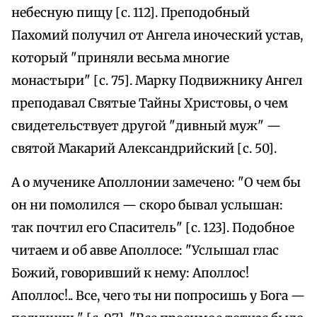
небесную пищу [с. 112]. Преподобный
Пахомий получил от Ангела иноческий устав,
который "приняли весьма многие
монастыри" [с. 75]. Марку Подвижнику Ангел
преподавал Святые Тайны Христовы, о чем
свидетельствует другой "дивный муж" —
святой Макарий Александрийский [с. 50].
А о мученике Аполлонии замечено: "О чем бы
он ни помолился — скоро бывал услышан:
так почтил его Спаситель" [с. 123]. Подобное
читаем и об авве Аполлосе: "Услышал глас
Божий, говоривший к нему: Аполлос!
Аполлос!.. Все, чего ты ни попросишь у Бога —