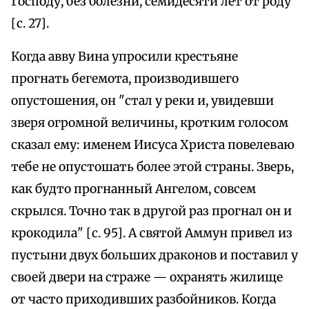
Господу, без болезни, семидесяти лет от роду"
[с. 27].
Когда авву Вина упросили крестьяне
прогнать бегемота, производившего
опустошения, он "стал у реки и, увидевши
зверя огромной величины, кротким голосом
сказал ему: именем Иисуса Христа повелеваю
тебе не опустошать более этой страны. Зверь,
как будто прогнанный Ангелом, совсем
скрылся. Точно так в другой раз прогнал он и
крокодила" [с. 95]. А святой Аммун привел из
пустыни двух больших драконов и поставил у
своей двери на страже — охранять жилище
от часто приходивших разбойников. Когда