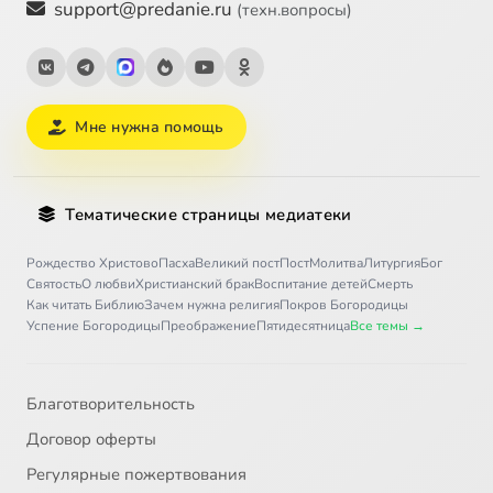
support@predanie.ru
(техн.вопросы)
Мне нужна помощь
Тематические страницы медиатеки
Рождество Христово
Пасха
Великий пост
Пост
Молитва
Литургия
Бог
Святость
О любви
Христианский брак
Воспитание детей
Смерть
Как читать Библию
Зачем нужна религия
Покров Богородицы
Успение Богородицы
Преображение
Пятидесятница
Все темы →
Благотворительность
Договор оферты
Регулярные пожертвования