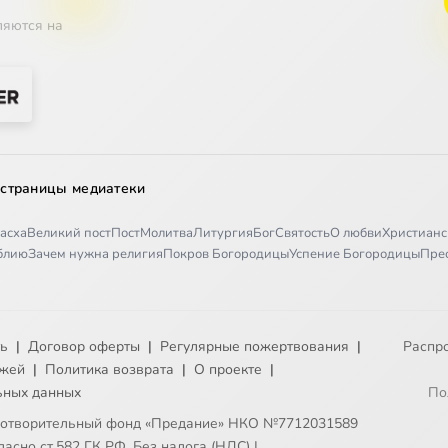
ляются на
 страницы медиатеки
асха
Великий пост
Пост
Молитва
Литургия
Бог
Святость
О любви
Христианс
иблию
Зачем нужна религия
Покров Богородицы
Успение Богородицы
Пре
ть
|
Договор оферты
|
Регулярные пожертвования
|
Распр
ежей
|
Политика возврата
|
О проекте
|
ьных данных
По
готворительный фонд «Предание» НКО №7712031589
асно ст.582 ГК РФ. Без налога (НДС)
|