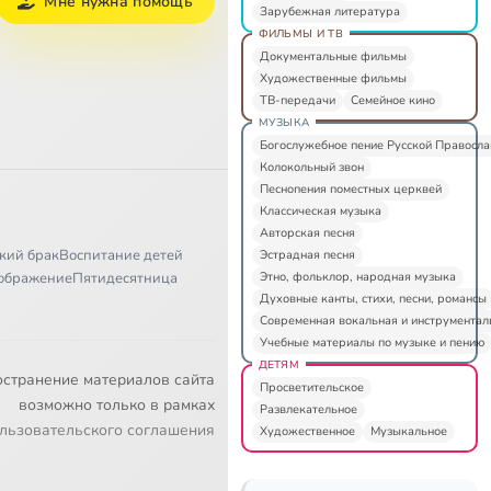
Мне нужна помощь
Зарубежная литература
ФИЛЬМЫ И ТВ
Документальные фильмы
Художественные фильмы
ТВ-передачи
Семейное кино
МУЗЫКА
Богослужебное пение Русской Правосл
Колокольный звон
Песнопения поместных церквей
Классическая музыка
Авторская песня
кий брак
Воспитание детей
Эстрадная песня
Этно, фольклор, народная музыка
ображение
Пятидесятница
Духовные канты, стихи, песни, романсы
Современная вокальная и инструментал
Учебные материалы по музыке и пению
ДЕТЯМ
остранение материалов сайта
Просветительское
возможно только в рамках
Развлекательное
льзовательского соглашения
Художественное
Музыкальное