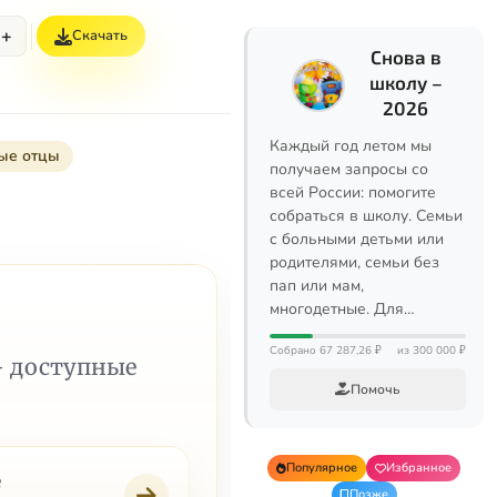
+
Скачать
Снова в
школу –
2026
Каждый год летом мы
ые отцы
получаем запросы со
всей России: помогите
собраться в школу. Семьи
с больными детьми или
родителями, семьи без
пап или мам,
многодетные. Для…
Собрано 67 287,26 ₽
из 300 000 ₽
— доступные
Помочь
Популярное
Избранное
е
Позже