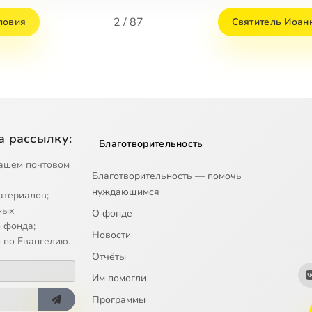
2 / 87
ловия
Святитель Иоан
а рассылку:
Благотворительность
ашем почтовом
Благотворительность — помочь
нуждающимся
атериалов;
ных
О фонде
 фонда;
Новости
 по Евангелию.
Отчёты
Им помогли
Программы