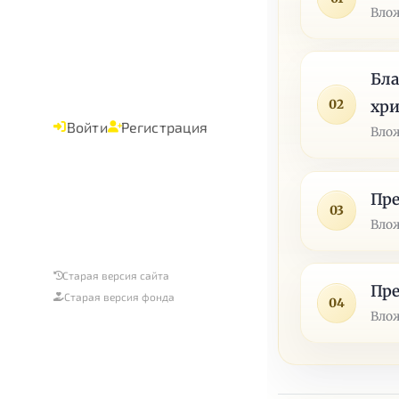
Влож
Бл
02
хри
Войти
Регистрация
Влож
Пре
03
Влож
Старая версия сайта
Пре
Старая версия фонда
04
Влож