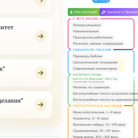
Наш лекторий
Сделано в Предан
С ЧЕГО НАЧАТЬ
Интересующимся
ритет
Новоначальным
Приходским работникам
Регентам, певчим, клирошанам
СВЯЩЕННОЕ ПИСАНИЕ
Переводы Библии
Святоотеческие толкования
х"
Современные комментарии
МОЛИТВОСЛОВЫ.
БОГОСЛУЖЕБНЫЕ ТЕКСТЫ
Молитвы по-русски
Молитвы по-славянски
Богослужебные тексты на русском язык
Богослужебные тексты на церковнослав
делания"
СВЯТООТЕЧЕСКОЕ НАСЛЕДИЕ
Мужи апостольские. I—II века
Апологеты. II—III века
Вселенские соборы. IV—VIII века
Средневековье. IX—XV века
Новое время. XVI—XIX века