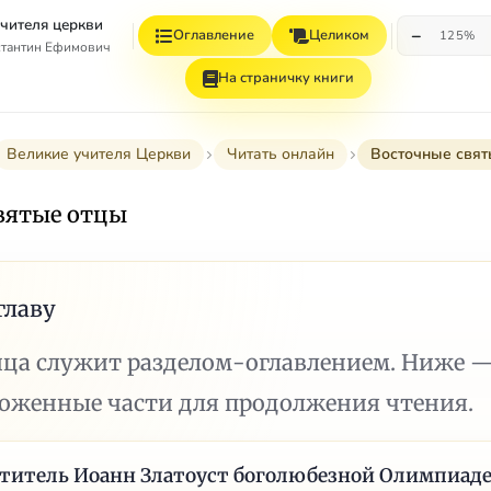
учителя церкви
−
Оглавление
Целиком
125%
стантин Ефимович
На страничку книги
Великие учителя Церкви
Читать онлайн
Восточные свят
вятые отцы
главу
ица служит разделом-оглавлением. Ниже 
ложенные части для продолжения чтения.
титель Иоанн Златоуст боголюбезной Олимпиад