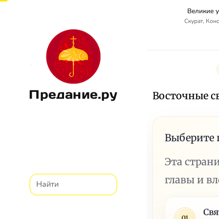
Великие 
Скурат, Кон
Предание.ру
Восточные с
Выберите 
Эта стран
главы и в
Свя
01