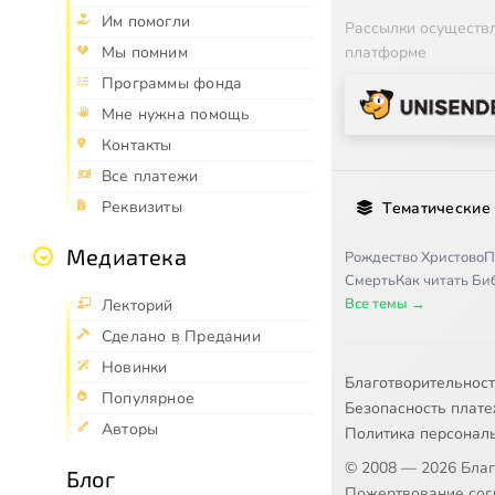
Им помогли
Рассылки осуществ
Мы помним
платформе
Программы фонда
Мне нужна помощь
Контакты
Все платежи
Реквизиты
Тематические
Медиатека
Рождество Христово
П
Смерть
Как читать Б
Все темы →
Лекторий
Сделано в Предании
Новинки
Благотворительнос
Популярное
Безопасность плат
Авторы
Политика персонал
© 2008 — 2026 Бла
Блог
Пожертвование согл