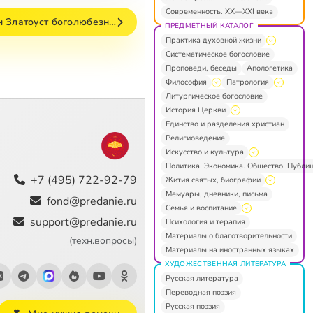
Современность. XX—XXI века
н Златоуст боголюбезн…
ПРЕДМЕТНЫЙ КАТАЛОГ
Практика духовной жизни
Систематическое богословие
Проповеди, беседы
Апологетика
Философия
Патрология
Литургическое богословие
История Церкви
Единство и разделения христиан
Религиоведение
Искусство и культура
Политика. Экономика. Общество. Публи
+7 (495) 722-92-79
Жития святых, биографии
Мемуары, дневники, письма
fond@predanie.ru
Семья и воспитание
support@predanie.ru
Психология и терапия
Материалы о благотворительности
(техн.вопросы)
Материалы на иностранных языках
ХУДОЖЕСТВЕННАЯ ЛИТЕРАТУРА
Русская литература
Переводная поэзия
Русская поэзия