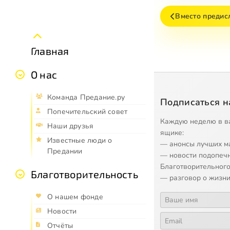
Вместо предис
Главная
О нас
Команда Предание.ру
Подписаться н
Попечительский совет
Каждую неделю в в
Наши друзья
ящике:
Известные люди о
— анонсы лучших м
Предании
— новости подопеч
Благотворительного
Благотворительность
— разговор о жизни
О нашем фонде
Новости
Отчёты