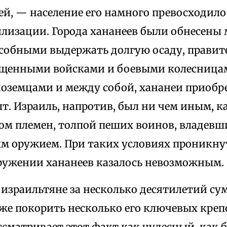
й, — население его намного превосходило
лизации. Города хананеев были обнесен
особными выдержать долгую осаду, правит
щенными войсками и боевыми колесница
ноземцами и между собой, хананеи приоб
т. Израиль, напротив, был ни чем иным, к
ом племен, толпой пеших воинов, владев
 оружием. При таких условиях проникнут
кружении хананеев казалось невозможным.
 израильтяне за несколько десятилетий су
аже покорить несколько его ключевых креп
сматривает этот факт как чудесный, как б