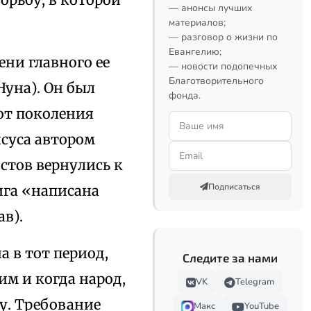
— анонсы лучших
материалов;
— разговор о жизни по
Евангелию;
ени главного ее
— новости подопечных
Благотворительного
Нуна). Он был
фонда.
от поколения
исуса автором
стов вернулись к
Подписаться
ига «написана
в).
а в тот период,
Следите за нами
им и когда народ,
VK
Telegram
у. Требование
Макс
YouTube