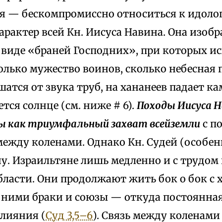
я — бескомпромиссно относиться к идол
арактер всей Кн. Иисуса Навина. Она изобр
 виде «браней Господних», при которых и
олько мужество воинов, сколько небесная
атся от звука труб, на хананеев падает к
тся солнце (см. ниже # 6).
Походы Иисуса 
ы как триумфальный захват всейземли
с п
между коленами. Однако Кн. Судей (особенно
у. Израильтяне лишь медленно и с трудом
бласти. Они продолжают жить бок о бок с 
 ними браки и союзы — откуда постоянная
влияния (
Суд 3,5–6
). Связь между коленам