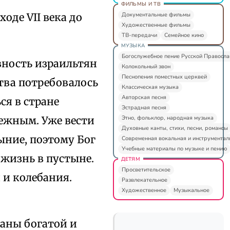
ФИЛЬМЫ И ТВ
Документальные фильмы
оде VII века до
Художественные фильмы
ТВ-передачи
Семейное кино
МУЗЫКА
Богослужебное пение Русской Правосл
вность израильтян
Колокольный звон
Песнопения поместных церквей
ства потребовалось
Классическая музыка
Авторская песня
ся в стране
Эстрадная песня
Этно, фольклор, народная музыка
дежным. Уже вести
Духовные канты, стихи, песни, романсы
ыние, поэтому Бог
Современная вокальная и инструментал
Учебные материалы по музыке и пению
 жизнь в пустыне.
ДЕТЯМ
Просветительское
 и колебания.
Развлекательное
Художественное
Музыкальное
.
аны богатой и