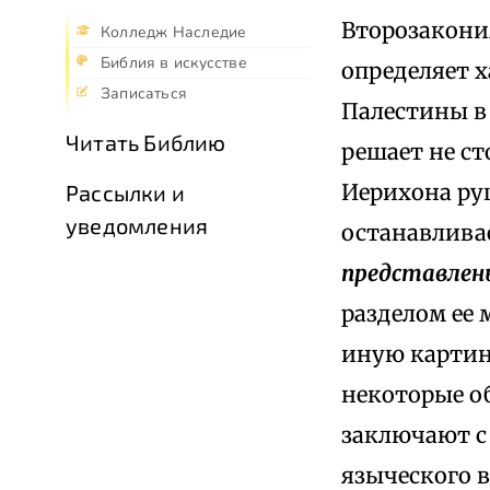
Второзакони
Колледж Наследие
Библия в искусстве
определяет х
Записаться
Палестины в
Читать Библию
решает не ст
Иерихона руш
Рассылки и
уведомления
останавливае
представлен
разделом ее 
иную картин
некоторые о
заключают с
языческого 