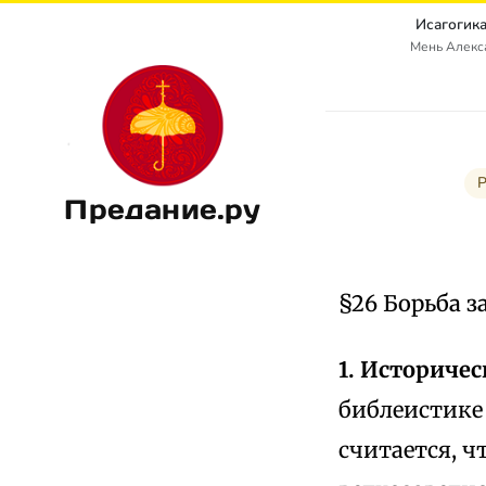
Исагогика
Мень Алекс
Р
Предание.ру
§26 Борьба 
1. Историчес
библеистике
считается, ч