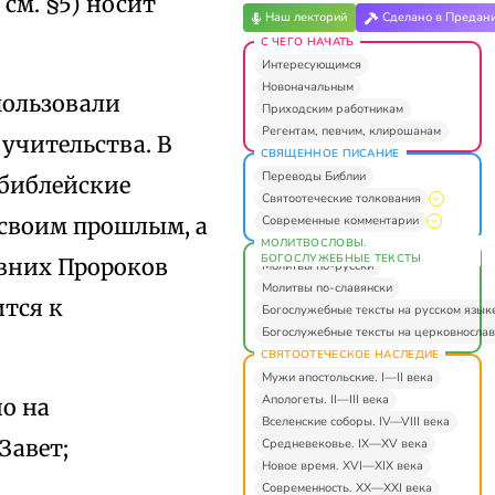
см. §5) носит
Наш лекторий
Сделано в Предан
С ЧЕГО НАЧАТЬ
Интересующимся
Новоначальным
пользовали
Приходским работникам
Регентам, певчим, клирошанам
учительства. В
СВЯЩЕННОЕ ПИСАНИЕ
Переводы Библии
 библейские
Святоотеческие толкования
Современные комментарии
 своим прошлым, а
МОЛИТВОСЛОВЫ.
БОГОСЛУЖЕБНЫЕ ТЕКСТЫ
евних Пророков
Молитвы по-русски
Молитвы по-славянски
тся к
Богослужебные тексты на русском язык
Богослужебные тексты на церковнослав
СВЯТООТЕЧЕСКОЕ НАСЛЕДИЕ
Мужи апостольские. I—II века
Апологеты. II—III века
о на
Вселенские соборы. IV—VIII века
Завет;
Средневековье. IX—XV века
Новое время. XVI—XIX века
Современность. XX—XXI века