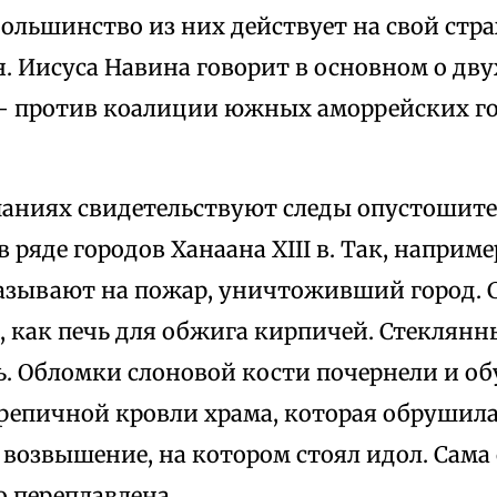
ольшинство из них действует на свой стра
н. Иисуса Навина говорит в основном о дву
 против коалиции южных аморрейских го
паниях свидетельствуют следы опустошит
 ряде городов Ханаана XIII в. Так, наприм
азывают на пожар, уничтоживший город. 
, как печь для обжига кирпичей. Стеклян
ь. Обломки слоновой кости почернели и о
репичной кровли храма, которая обрушилас
возвышение, на котором стоял идол. Сама
о переплавлена.