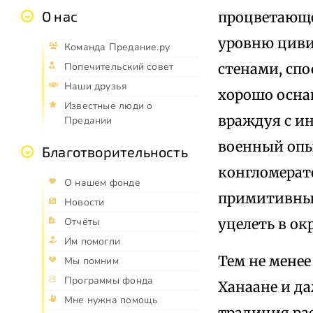
О нас
процветающе
уровню циви
Команда Предание.ру
стенами, сп
Попечительский совет
Наши друзья
хорошо осна
Известные люди о
враждуя с и
Предании
военный опы
Благотворительность
конгломерат
О нашем фонде
примитивным
Новости
уцелеть в о
Отчёты
Им помогли
Тем не менее
Мы помним
Программы фонда
Ханаане и д
Мне нужна помощь
традиция рас