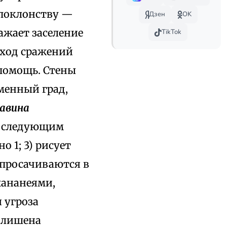
опоклонству —
Дзен
OK
ажает заселение
TikTok
сход сражений
 помощь. Стены
аменный град,
Навина
оследующим
 1; 3) рисует
 просачиваются в
хананеями,
 угроза
и лишена