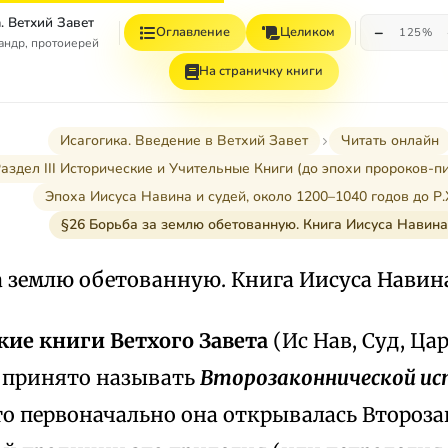
. Ветхий Завет
−
Оглавление
Целиком
125%
андр, протоиерей
На страничку книги
Исагогика. Введение в Ветхий Завет
Читать онлайн
аздел III Исторические и Учительные Книги (до эпохи пророков-п
Эпоха Иисуса Навина и судей, около 1200–1040 годов до Р.
§26 Борьба за землю обетованную. Книга Иисуса Навина
за землю обетованную. Книга Иисуса Навин
кие книги Ветхого Завета
(Ис Нав, Суд, Ца
 принято называть
Второзаконнической ис
то первоначально она открывалась Второза