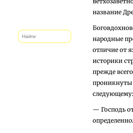
ветхозаветно
название Др
Боговдохнов
народные пр
отличие от я
историки ст
прежде всего
проникнуты 
следующему
— Господь о
определенном