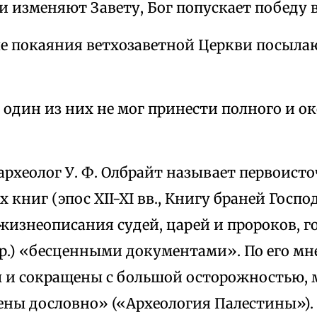
 изменяют Завету, Бог попускает победу в
е покаяния ветхозаветной Церкви посыла
 один из них не мог принести полного и о
археолог У. Ф. Олбрайт называет первоист
 книг (эпос XII-XI вв., Книгу браней Госпо
жизнеописания судей, царей и пророков, 
др.) «бесценными документами». По его м
 и сокращены с большой осторожностью, 
ены дословно» («Археология Палестины»).