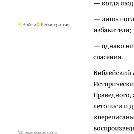
— когда люди
— лишь посл
Войти
Регистрация
избавители;
— однако ни
спасения.
Библейский 
Исторических
Праведного, 
летописи и 
«переписаны
воспроизвед
Старая версия сайта