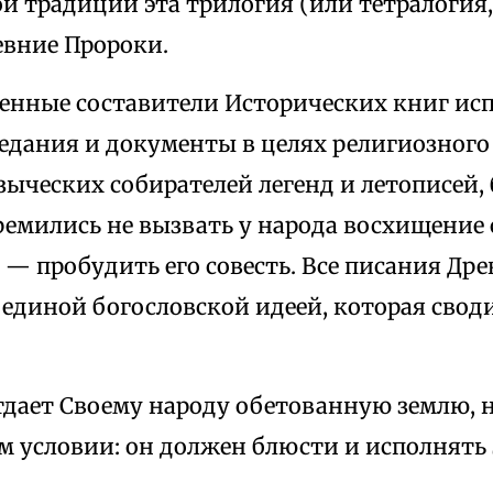
й традиции эта трилогия (или тетралогия, 
евние Пророки.
енные составители Исторических книг ис
едания и документы в целях религиозного 
зыческих собирателей легенд и летописей,
ремились не вызвать у народа восхищение
 — пробудить его совесть. Все писания Др
единой богословской идеей, которая своди
:
тдает Своему народу обетованную землю, н
 условии: он должен блюсти и исполнять 