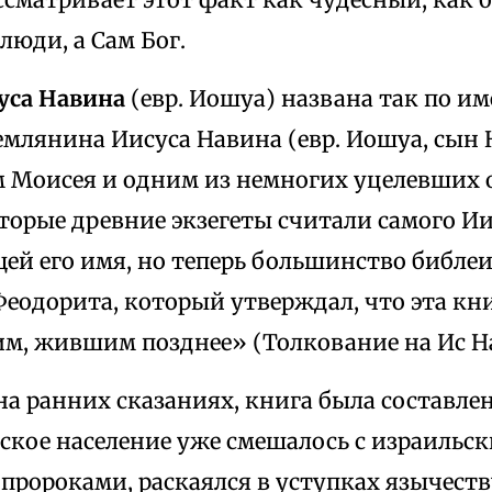
люди, а Сам Бог.
суса Навина
(евр. Иошуа) названа так по им
млянина Иисуса Навина (евр. Иошуа, сын 
Моисея и одним из немногих уцелевших 
торые древние экзегеты считали самого И
ей его имя, но теперь большинство библеи
Феодорита, который утверждал, что эта кн
им, жившим позднее» (Толкование на Ис На
а ранних сказаниях, книга была составлен
ское население уже смешалось с израильск
пророками, раскаялся в уступках язычеств