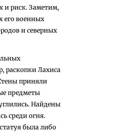
х и риск. Заметим,
х его военных
родов и северных
ельных
ер, раскопки Лахиса
Стены приняли
ные предметы
буглились. Найдены
ь среди огня.
 статуя была либо