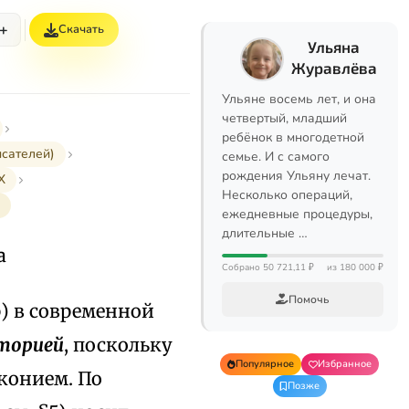
+
Скачать
Ульяна
Журавлёва
Ульяне восемь лет, и она
четвертый, младший
ребёнок в многодетной
исателей)
семье. И с самого
рождения Ульяну лечат.
Х
Несколько операций,
ежедневные процедуры,
длительные …
а
Собрано 50 721,11 ₽
из 180 000 ₽
Помочь
р) в современной
торией
, поскольку
Популярное
Избранное
конием. По
Позже