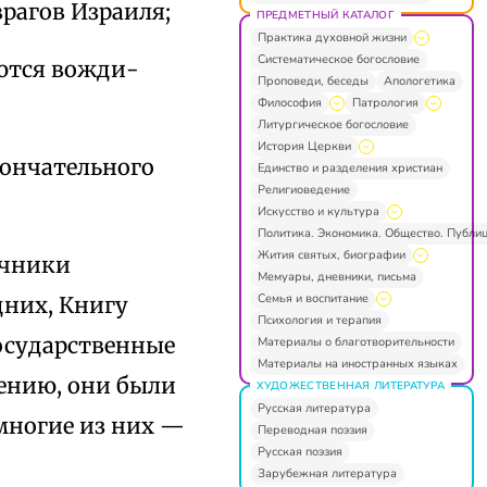
рагов Израиля;
ПРЕДМЕТНЫЙ КАТАЛОГ
Практика духовной жизни
Систематическое богословие
ются вожди-
Проповеди, беседы
Апологетика
Философия
Патрология
Литургическое богословие
История Церкви
кончательного
Единство и разделения христиан
Религиоведение
Искусство и культура
Политика. Экономика. Общество. Публи
Жития святых, биографии
очники
Мемуары, дневники, письма
Семья и воспитание
дних, Книгу
Психология и терапия
государственные
Материалы о благотворительности
Материалы на иностранных языках
нению, они были
ХУДОЖЕСТВЕННАЯ ЛИТЕРАТУРА
Русская литература
многие из них —
Переводная поэзия
Русская поэзия
Зарубежная литература