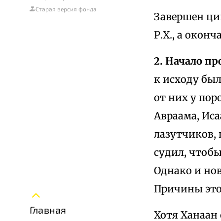
Старая версия фонда
Завершен цик
Р.Х., а окон
2. Начало п
к исходу был
от них у пор
Авраама, Иса
лазутчиков, 
судил, чтобы
Однако и но
Причины этог
Главная
Хотя Ханаан