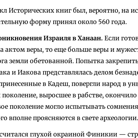
л Исторических книг был, вероятно, на исх
чательную форму принял около 560 года.
роникновения Израиля в Ханаан.
Если гото
а актом веры, то еще больше веры и муже
ога земли обетованной. Попытка закрепить
ака и Иакова представлялась делом безна
принесенные в Кадеш, повергли народ в ун
 поколение, выросшее в рабстве, окончило
вое поколение могло испытывать сомнения
о вполне проясняются в свете археологии
 считался глухой окраиной Финикии — стр