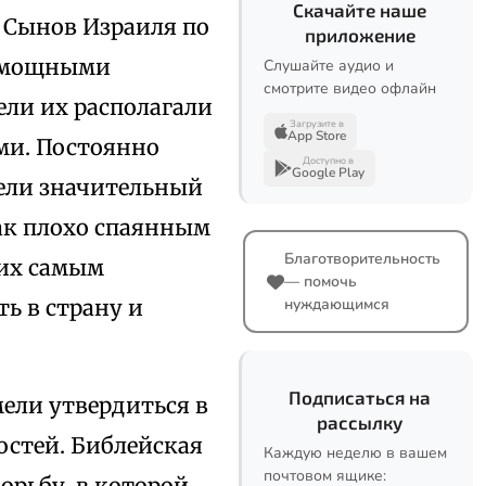
Скачайте наше
 Сынов Израиля по
приложение
ы мощными
Слушайте аудио и
смотрите видео офлайн
ели их располагали
Загрузите в
App Store
ми. Постоянно
Доступно в
Google Play
рели значительный
ак плохо спаянным
Благотворительность
ших самым
— помочь
ь в страну и
нуждающимся
Подписаться на
мели утвердиться в
рассылку
остей. Библейская
Каждую неделю в вашем
почтовом ящике:
орьбу, в которой