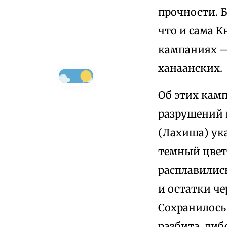
прочности. Б
что и сама К
кампаниях —
ханаанских.
Об этих кам
разрушений в
(Лахиша) ук
темный цвет
расплавилис
и остатки че
Сохранилось 
разбита, либ