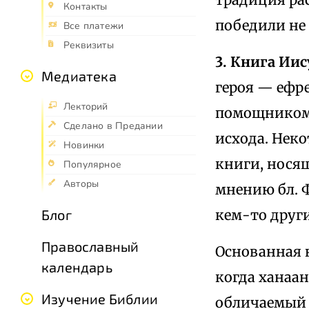
Контакты
победили не 
Все платежи
Реквизиты
3. Книга Ии
Медиатека
героя — ефре
Лекторий
помощником 
Сделано в Предании
исхода. Неко
Новинки
книги, носящ
Популярное
Авторы
мнению бл. 
кем-то друг
Блог
Православный
Основанная н
календарь
когда ханаан
Изучение Библии
обличаемый 