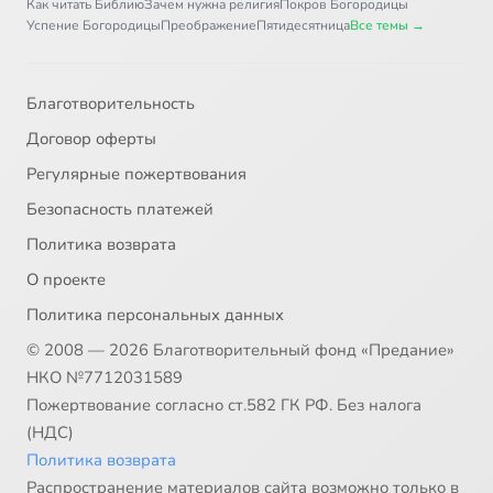
Как читать Библию
Зачем нужна религия
Покров Богородицы
Успение Богородицы
Преображение
Пятидесятница
Все темы →
Благотворительность
Договор оферты
Регулярные пожертвования
Безопасность платежей
Политика возврата
О проекте
Политика персональных данных
© 2008 — 2026 Благотворительный фонд «Предание»
НКО №7712031589
Пожертвование согласно ст.582 ГК РФ. Без налога
(НДС)
Политика возврата
Распространение материалов сайта возможно только в