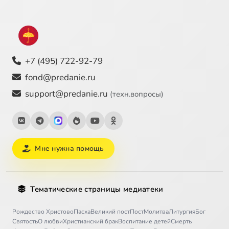
+7 (495) 722-92-79
fond@predanie.ru
support@predanie.ru
(техн.вопросы)
Мне нужна помощь
Тематические страницы медиатеки
Рождество Христово
Пасха
Великий пост
Пост
Молитва
Литургия
Бог
Святость
О любви
Христианский брак
Воспитание детей
Смерть