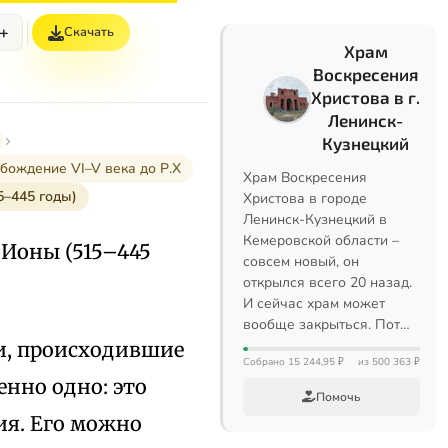
+
Скачать
Храм
Воскресения
Христова в г.
Ленинск-
Кузнецкий
бождение VI–V века до Р.Х
Храм Воскресения
5–445 годы)
Христова в городе
Ленинск-Кузнецкий в
Кемеровской области –
 Ионы (515–445
совсем новый, он
открылся всего 20 назад.
И сейчас храм может
вообще закрыться. Пот…
и, происходившие
Собрано 15 244,95 ₽
из 500 363 ₽
енно одно: это
Помочь
ия. Его можно