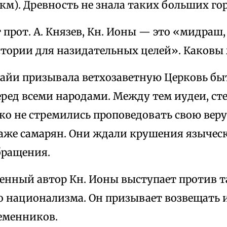
 км). Древность не знала таких больших го
 прот. А. Князев, Кн. Ионы — это «мидраш,
стории для назидательных целей». Каковы 
сайи призывала ветхозаветную Церковь бы
ред всеми народами. Между тем иудеи, ст
ько не стремились проповедовать свою вер
аже самарян. Они ждали крушения языческ
бращения.
енный автор Кн. Ионы выступает против т
о национализма. Он призывает возвещать 
еменников.