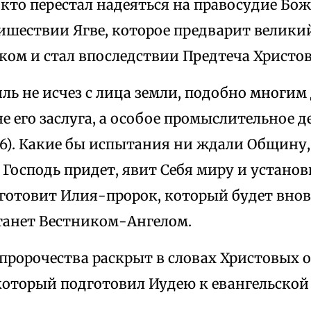
 кто перестал надеяться на правосудие Божи
ишествии Ягве, которое предварит великий
ком и стал впоследствии Предтеча Христов
иль не исчез с лица земли, подобно многим
е его заслуга, а особое промыслительное д
,6). Какие бы испытания ни ждали Общину
Господь придет, явит Себя миру и установ
готовит Илия-пророк, который будет внов
танет Вестником-Ангелом.
пророчества раскрыт в словах Христовых 
который подготовил Иудею к евангельской