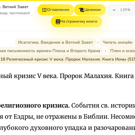
. Ветхий Завет
−
Оглавление
Целиком
125%
андр, протоиерей
На страничку книги
Исагогика. Введение в Ветхий Завет
Читать онлайн
ная письменность времен Плена и Второго Храма
Плен и осво
18 Религиозный кризис V века. Пророк Малахия. Книга Ионы (51
ный кризис V века. Пророк Малахия. Книга
религиозного кризиса.
События св. истори
я от Ездры, не отражены в Библии. Несомн
глубокого духовного упадка и разочарован