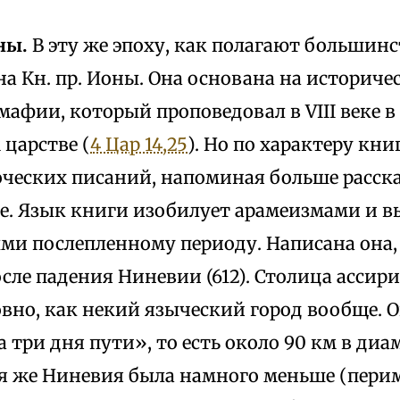
ны.
В эту же эпоху, как полагают большинс
а Кн. пр. Ионы. Она основана на историч
мафии, который проповедовал в VIII веке в
царстве (
4 Цар 14,25
). Но по характеру кни
оческих писаний, напоминая больше расск
ее. Язык книги изобилует арамеизмами и 
ми послепленному периоду. Написана она,
осле падения Ниневии (612). Столица асси
овно, как некий языческий город вообще. 
а три дня пути», то есть около 90 км в диа
я же Ниневия была намного меньше (перим