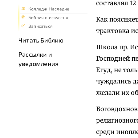
составлял 12
Колледж Наследие
Библия в искусстве
Как поясняет
Записаться
трактовка и
Читать Библию
Школа пр. И
Рассылки и
Господней пе
уведомления
Егуд, не тол
чуждались д
желали их о
Боговдохнов
религиозног
среди инопл