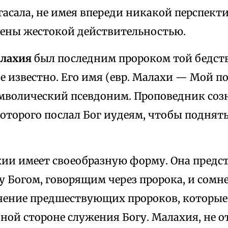
гасала, не имея впереди никакой перспект
ены жестокой действительностью.
алахия
был последним пророком той бедств
е известно. Его имя (евр. Малахи — Мой п
мволический псевдоним. Проповедник созн
оторого послал Бог иудеям, чтобы поднять
хии имеет своеобразную форму. Она предс
у Богом, говорящим через пророка, и сом
чение предшествующих пророков, которые
ной стороне служения Богу. Малахия, не о