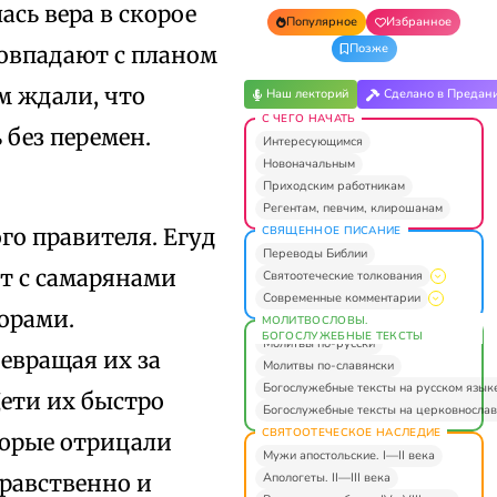
ась вера в скорое
Популярное
Избранное
Позже
совпадают с планом
м ждали, что
Наш лекторий
Сделано в Предан
С ЧЕГО НАЧАТЬ
 без перемен.
Интересующимся
Новоначальным
Приходским работникам
Регентам, певчим, клирошанам
СВЯЩЕННОЕ ПИСАНИЕ
го правителя. Егуд
Переводы Библии
т с самарянами
Святоотеческие толкования
Современные комментарии
орами.
МОЛИТВОСЛОВЫ.
БОГОСЛУЖЕБНЫЕ ТЕКСТЫ
Молитвы по-русски
евращая их за
Молитвы по-славянски
Богослужебные тексты на русском язык
Дети их быстро
Богослужебные тексты на церковнослав
СВЯТООТЕЧЕСКОЕ НАСЛЕДИЕ
торые отрицали
Мужи апостольские. I—II века
Апологеты. II—III века
равственно и