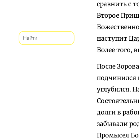
сравнить с т
Второе Прише
Божественно
наступит Цар
Более того,
После Зорова
подчинился 
углубился. 
Состоятельны
долги в рабо
забывали ро
Промысел Бо