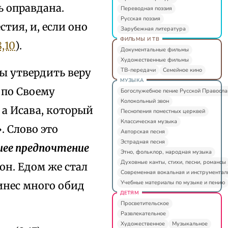
ь оправдана.
Переводная поэзия
Русская поэзия
тия, и, если оно
Зарубежная литература
ФИЛЬМЫ И ТВ
,10
).
Документальные фильмы
Художественные фильмы
ТВ-передачи
Семейное кино
ы утвердить веру
МУЗЫКА
 по Своему
Богослужебное пение Русской Правосл
Колокольный звон
а Исава, который
Песнопения поместных церквей
Классическая музыка
. Слово это
Авторская песня
Эстрадная песня
ее предпочтение
Этно, фольклор, народная музыка
Духовные канты, стихи, песни, романсы
он. Едом же стал
Современная вокальная и инструментал
Учебные материалы по музыке и пению
инес много обид
ДЕТЯМ
Просветительское
Развлекательное
Художественное
Музыкальное