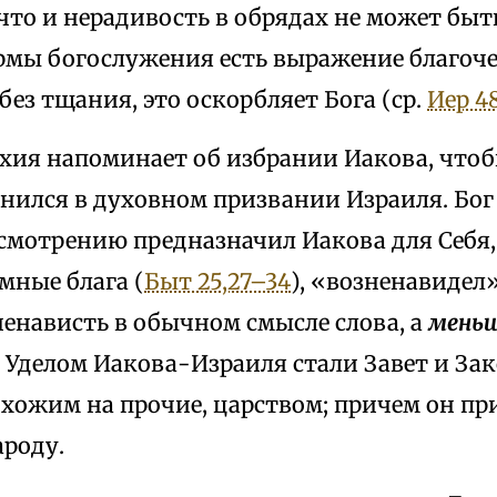
что и нерадивость в обрядах не может быт
мы богослужения есть выражение благочес
без тщания, это оскорбляет Бога (ср.
Иер 48
хия напоминает об избрании Иакова, чтоб
мнился в духовном призвании Израиля. Бог
смотрению предназначил Иакова для Себя, 
мные блага (
Быт 25,27–34
), «возненавидел»
ненависть в обычном смысле слова, а
меньш
. Уделом Иакова-Израиля стали Завет и Зак
хожим на прочие, царством; причем он пр
ароду.