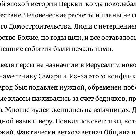
ой эпохой истории Церкви, когда поколебал
ствие. Человеческие расчеты и планы не 
го Домостроительства. Люди с нетерпение
ство Божие, но годы шли, и все оставалось
 внешние события были печальными.
веля персы не назначили в Иерусалим ново
наместнику Самарии. Из-за этого конфлик
Народ был подавлен нуждой, обременен поб
е классы наживались за счет бедняков, пр
в. Многие иудеи женились на язычницах. 
дной язык и веру. Появились скептики, ко
жий. Фактически ветхозаветная Община н