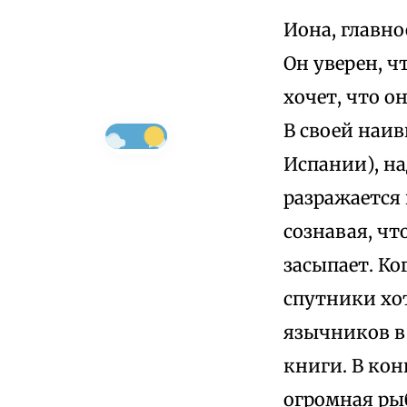
Иона, главно
Он уверен, ч
хочет, что о
В своей наив
Испании), на
разражается 
сознавая, чт
засыпает. Ко
спутники хот
язычников в
книги. В кон
огромная рыба