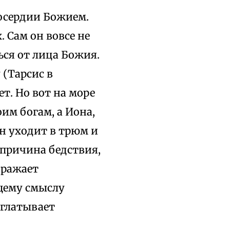
лосердии Божием.
. Сам он вовсе не
ься от лица Божия.
 (Тарсис в
ет. Но вот на море
им богам, а Иона,
он уходит в трюм и
 причина бедствия,
ображает
бщему смыслу
оглатывает