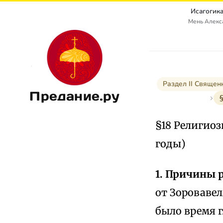
Исагогика
Мень Алекс
Раздел II Священ
Предание.ру
§
§18 Религиоз
годы)
1. Причины 
от Зоровавел
было время 