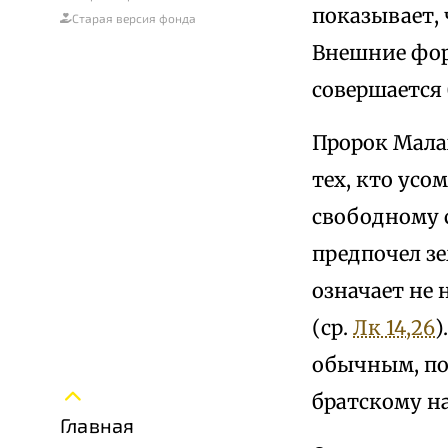
показывает, 
Старая версия фонда
Внешние фор
совершается 
Пророк Мала
тех, кто усо
свободному 
предпочел зе
означает не 
(ср.
Лк 14,26
)
обычным, по
братскому н
Главная