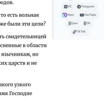
родов.
VK
Telegram
 то есть вольная
Макс
YouTube
же были эти цели?
Дзен
OK
TikTok
ть свидетельницей
есненные в области
у язычникам, но
их царств и не
акого узкого
имя Господне