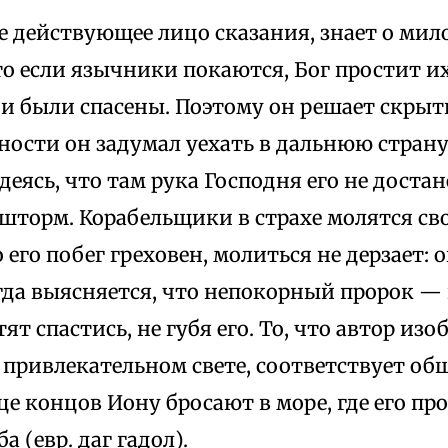
е действующее лицо сказания, знает о ми
то если язычники покаются, Бог простит их
ни были спасены. Поэтому он решает скрыт
ности он задумал уехать в дальнюю страну
деясь, что там рука Господня его не достан
шторм. Корабельщики в страхе молятся сво
о его побег греховен, молиться не дерзает: 
гда выясняется, что непокорный пророк —
ят спастись, не губя его. То, что автор из
 привлекательном свете, соответствует о
це концов Иону бросают в море, где его пр
 (евр. даг гадол).