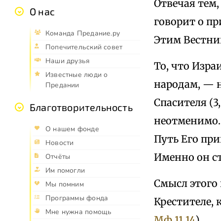
Отвечая тем,
О нас
говорит о пр
Команда Предание.ру
Этим Вестни
Попечительский совет
Наши друзья
То, что Изра
Известные люди о
народам, — н
Предании
Спасителя (3
Благотворительность
неотменимо. 
О нашем фонде
Путь Его при
Новости
Именно он с
Отчёты
Им помогли
Смысл этого 
Мы помним
Программы фонда
Крестителе, 
Мне нужна помощь
Мф 11,14
).