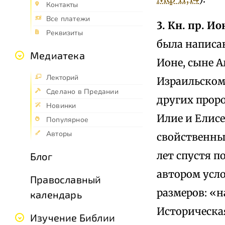
Контакты
Все платежи
3. Кн. пр. Ио
Реквизиты
была написан
Медиатека
Ионе, сыне А
Лекторий
Израильском 
Сделано в Предании
других прор
Новинки
Илие и Елис
Популярное
Авторы
свойственны
лет спустя п
Блог
автором усл
Православный
размеров: «н
календарь
Историческа
Изучение Библии