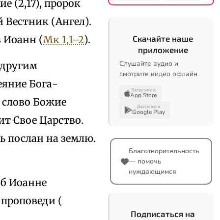
е (2,17), пророк
 Вестник (Ангел).
 Иоанн (
Мк 1,1–2
).
Скачайте наше
приложение
Слушайте аудио и
 другим
смотрите видео офлайн
еяние Бога-
Загрузите в
App Store
, слово Божие
Доступно в
Google Play
ит Свое Царство.
ь послан на землю.
Благотворительность
— помочь
нуждающимся
об Иоанне
 проповеди (
Подписаться на