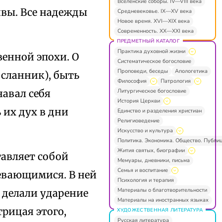
Вселенские соборы. IV—VIII века
ивы. Все надежды
Средневековье. IX—XV века
Новое время. XVI—XIX века
Современность. XX—XXI века
ПРЕДМЕТНЫЙ КАТАЛОГ
Практика духовной жизни
енной эпохи. О
Систематическое богословие
Проповеди, беседы
Апологетика
осланник), быть
Философия
Патрология
Литургическое богословие
авал себя
История Церкви
 их дух в дни
Единство и разделения христиан
Религиоведение
Искусство и культура
Политика. Экономика. Общество. Публи
Жития святых, биографии
тавляет собой
Мемуары, дневники, письма
Семья и воспитание
невающимися. В ней
Психология и терапия
Материалы о благотворительности
 делали ударение
Материалы на иностранных языках
трицая этого,
ХУДОЖЕСТВЕННАЯ ЛИТЕРАТУРА
Русская литература