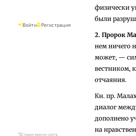
физически у
были разруш
Войти
Регистрация
2. Пророк М
нем ничего н
может, — си
вестником, к
отчаяния.
Кн. пр. Мала
диалог межд
дополнено у
на нравствен
Старая версия сайта