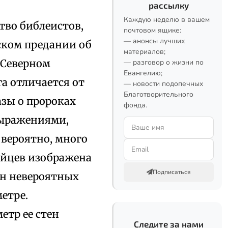
рассылку
Каждую неделю в вашем
тво библеистов,
почтовом ящике:
— анонсы лучших
еском предании об
материалов;
 Северном
— разговор о жизни по
Евангелию;
га отличается от
— новости подопечных
Благотворительного
азы о пророках
фонда.
выражениями,
 вероятно, много
рийцев изображена
Подписаться
Он невероятных
метре.
етр ее стен
Следите за нами