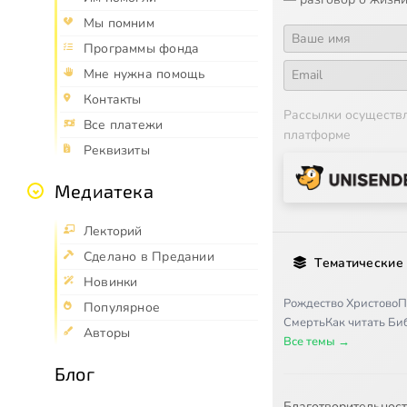
Мы помним
Программы фонда
Мне нужна помощь
Контакты
Рассылки осуществ
Все платежи
платформе
Реквизиты
Медиатека
Лекторий
Сделано в Предании
Тематические
Новинки
Рождество Христово
П
Популярное
Смерть
Как читать Б
Авторы
Все темы →
Блог
Благотворительнос