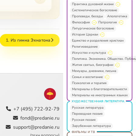
Практика духовной жизни
Систематическое богословие
Проповеди, беседы
Апологетика
Философия
Патрология
Литургическое богословие
История Церкви
1. Из гимна Эхнатона
Единство и разделения христиан
Религиоведение
Искусство и культура
Политика. Экономика. Общество. Публи
Жития святых, биографии
Мемуары, дневники, письма
Семья и воспитание
Психология и терапия
Материалы о благотворительности
Материалы на иностранных языках
ХУДОЖЕСТВЕННАЯ ЛИТЕРАТУРА
Русская литература
+7 (495) 722-92-79
Переводная поэзия
fond@predanie.ru
Русская поэзия
Зарубежная литература
support@predanie.ru
ФИЛЬМЫ И ТВ
(техн.вопросы)