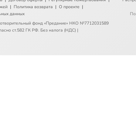
ежей
|
Политика возврата
|
О проекте
|
ьных данных
По
готворительный фонд «Предание» НКО №7712031589
асно ст.582 ГК РФ. Без налога (НДС)
|