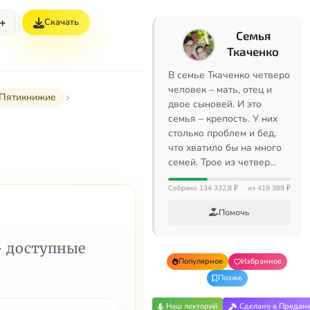
+
Скачать
Семья
Ткаченко
В семье Ткаченко четверо
человек – мать, отец и
I Пятикнижие
двое сыновей. И это
семья – крепость. У них
столько проблем и бед,
что хватило бы на много
семей. Трое из четвер…
Собрано 134 332,8 ₽
из 419 389 ₽
Помочь
— доступные
Популярное
Избранное
Позже
Наш лекторий
Сделано в Предан