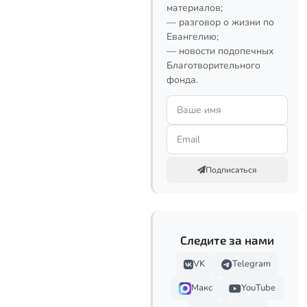
материалов;
— разговор о жизни по
Евангелию;
— новости подопечных
Благотворительного
фонда.
Подписаться
Следите за нами
VK
Telegram
Макс
YouTube