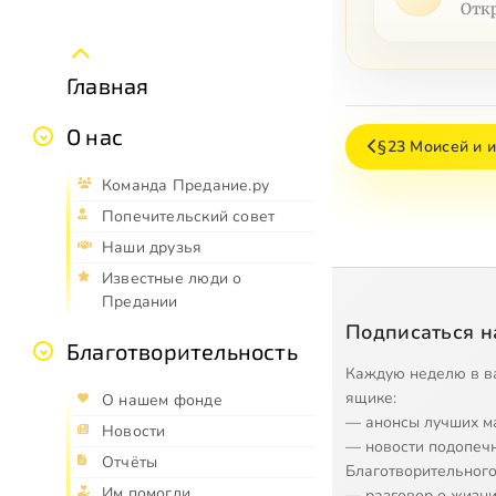
Отк
Главная
О нас
§23 Моисей и и
Команда Предание.ру
Попечительский совет
Наши друзья
Известные люди о
Предании
Подписаться н
Благотворительность
Каждую неделю в в
ящике:
О нашем фонде
— анонсы лучших м
Новости
— новости подопеч
Отчёты
Благотворительного
Им помогли
— разговор о жизни