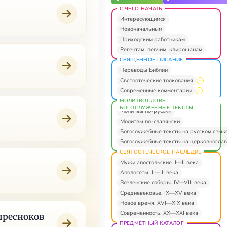
С ЧЕГО НАЧАТЬ
Интересующимся
Новоначальным
Приходским работникам
Регентам, певчим, клирошанам
СВЯЩЕННОЕ ПИСАНИЕ
Переводы Библии
Святоотеческие толкования
Современные комментарии
МОЛИТВОСЛОВЫ.
БОГОСЛУЖЕБНЫЕ ТЕКСТЫ
Молитвы по-русски
Молитвы по-славянски
Богослужебные тексты на русском язык
Богослужебные тексты на церковнослав
СВЯТООТЕЧЕСКОЕ НАСЛЕДИЕ
Мужи апостольские. I—II века
Апологеты. II—III века
Вселенские соборы. IV—VIII века
Средневековье. IX—XV века
Новое время. XVI—XIX века
Современность. XX—XXI века
пресноков
ПРЕДМЕТНЫЙ КАТАЛОГ