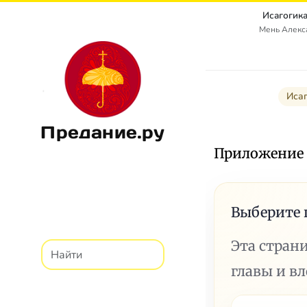
Исагогика
Мень Алекс
Исаг
Предание.ру
Приложение 
Выберите 
Эта стран
главы и в