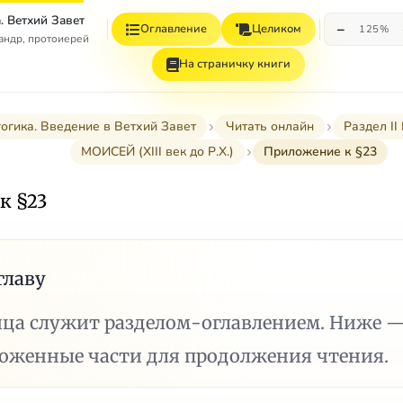
. Ветхий Завет
−
Оглавление
Целиком
125%
андр, протоиерей
На страничку книги
огика. Введение в Ветхий Завет
Читать онлайн
Раздел I
МОИСЕЙ (XIII век до Р.Х.)
Приложение к §23
к §23
главу
ица служит разделом-оглавлением. Ниже 
ложенные части для продолжения чтения.