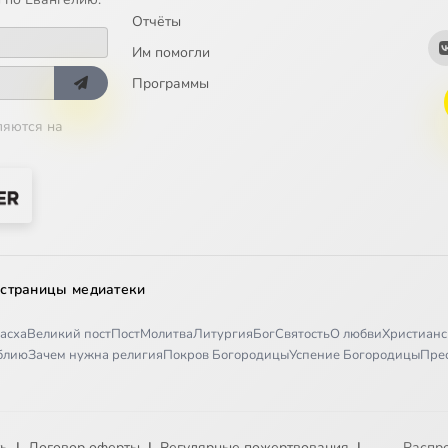
Отчёты
Им помогли
Программы
ляются на
 страницы медиатеки
асха
Великий пост
Пост
Молитва
Литургия
Бог
Святость
О любви
Христианс
иблию
Зачем нужна религия
Покров Богородицы
Успение Богородицы
Пре
ть
|
Договор оферты
|
Регулярные пожертвования
|
Распр