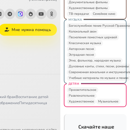
Документальные фильмы
Художественные фильмы
ТВ-передачи
Семейное кино
МУЗЫКА
Богослужебное пение Русской Правосл
Мне нужна помощь
Колокольный звон
Песнопения поместных церквей
Классическая музыка
Авторская песня
Эстрадная песня
Этно, фольклор, народная музыка
Духовные канты, стихи, песни, романсы
Современная вокальная и инструментал
Учебные материалы по музыке и пению
ДЕТЯМ
Просветительское
Развлекательное
кий брак
Воспитание детей
Художественное
Музыкальное
ображение
Пятидесятница
Скачайте наше
остранение материалов сайта