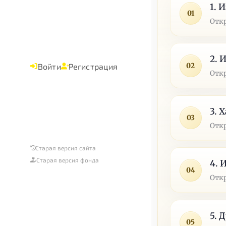
1. 
01
Отк
2. 
02
Войти
Регистрация
Отк
3. 
03
Отк
Старая версия сайта
Старая версия фонда
4. 
04
Отк
5. 
05