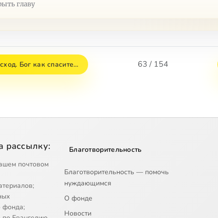
рыть главу
63 / 154
сход. Бог как спасите…
а рассылку:
Благотворительность
ашем почтовом
Благотворительность — помочь
нуждающимся
атериалов;
ных
О фонде
 фонда;
Новости
 по Евангелию.