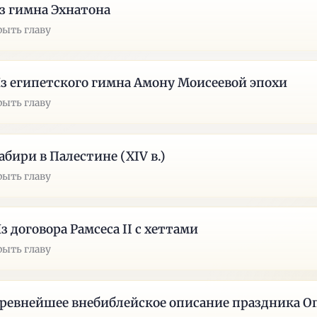
Из гимна Эхнатона
рыть главу
Из египетского гимна Амону Моисеевой эпохи
рыть главу
Хабири в Палестине (XIV в.)
рыть главу
Из договора Рамсеса II c хеттами
рыть главу
Древнейшее внебиблейское описание праздника О