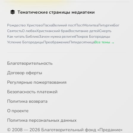
Тематические страницы медиатеки
Рождество Христово
Пасха
Великий пост
Пост
Молитва
Литургия
Бог
Святость
О любви
Христианский брак
Воспитание детей
Смерть
Как читать Библию
Зачем нужна религия
Покров Богородицы
Успение Богородицы
Преображение
Пятидесятница
Все темы →
Благотворительность
Договор оферты
Регулярные пожертвования
Безопасность платежей
Политика возврата
О проекте
Политика персональных данных
© 2008 — 2026 Благотворительный фонд «Предание»