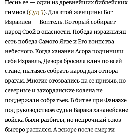
Песнь ее — один из древнейших библейских
гимнов (
Суд 5
). Для этой женщины Бог
Израилев — Воитель, Который собирает
народ Свой в опасности. Победа израильтян
есть победа Самого Ягве и Его воинства
небесного. Когда хананеи Асора подчинили
себе Израиль, Девора бросила клич по всей
стане, пытаясь собрать народ для отпора
врагам. Многие отозвались на ее призыв, но
северные и заиорданские колена не
поддержали собратьев. В битве при Фанаахе
под руководством судьи Варака хананейские
войска были разбиты, но непрочный союз
быстро распался. А вскоре после смерти