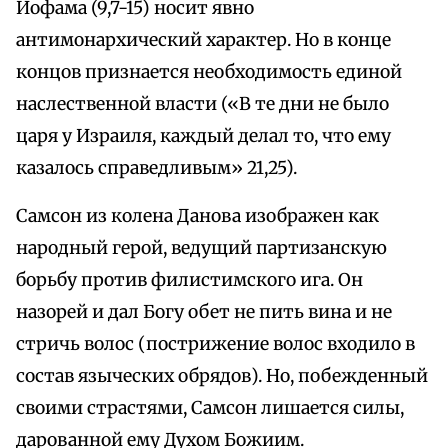
Иофама (9,7-15) носит явно
антимонархический характер. Но в конце
концов признается необходимость единой
наслественной власти («В те дни не было
царя у Израиля, каждый делал то, что ему
казалось справедливым» 21,25).
Самсон из колена Данова изображен как
народный герой, ведущий партизанскую
борьбу против филистимского ига. Он
назорей и дал Богу обет не пить вина и не
стричь волос (пострижение волос входило в
состав языческих обрядов). Но, побежденный
своими страстями, Самсон лишается силы,
дарованной ему Духом Божиим.