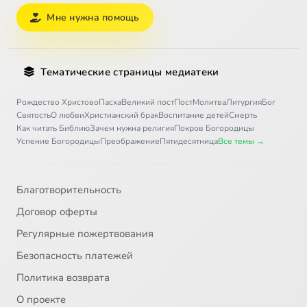
Мне нужна помощь
Тематические страницы медиатеки
Рождество Христово
Пасха
Великий пост
Пост
Молитва
Литургия
Бог
Святость
О любви
Христианский брак
Воспитание детей
Смерть
Как читать Библию
Зачем нужна религия
Покров Богородицы
Успение Богородицы
Преображение
Пятидесятница
Все темы →
Благотворительность
Договор оферты
Регулярные пожертвования
Безопасность платежей
Политика возврата
О проекте