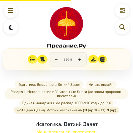
Предание.Ру
−
+
110%
Исагогика. Введение в Ветхий Завет
Читать онлайн
Раздел III Исторические и Учительные Книги (до эпохи пророков-
писателей)
Единая монархия и ее распад 1000-910 годы до Р.Х
§29 Царь Давид. Истоки мессианизма (1Цар 16–31; 2Цар)
Исагогика. Ветхий Завет
Мень Александр, протоиерей