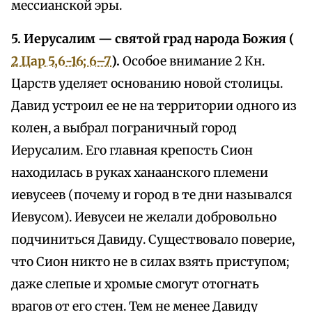
мессианской эры.
5. Иерусалим — святой град народа Божия (
2 Цар 5,6-16; 6–7
).
Особое внимание 2 Кн.
Царств уделяет основанию новой столицы.
Давид устроил ее не на территории одного из
колен, а выбрал пограничный город
Иерусалим. Его главная крепость Сион
находилась в руках ханаанского племени
иевусеев (почему и город в те дни назывался
Иевусом). Иевусеи не желали добровольно
подчиниться Давиду. Существовало поверие,
что Сион никто не в силах взять приступом;
даже слепые и хромые смогут отогнать
врагов от его стен. Тем не менее Давиду