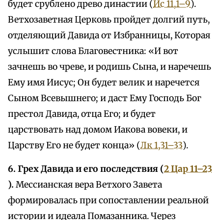
будет срублено древо династии (
Ис 11,1–9
).
Ветхозаветная Церковь пройдет долгий путь,
отделяющий Давида от Избранницы, Которая
услышит слова Благовестника: «И вот
зачнешь во чреве, и родишь Сына, и наречешь
Ему имя Иисус; Он будет велик и наречется
Сыном Всевышнего; и даст Ему Господь Бог
престол Давида, отца Его; и будет
царствовать над домом Иакова вовеки, и
Царству Его не будет конца» (
Лк 1,31–33
).
6. Грех Давида и его последствия (
2 Цар 11–23
).
Мессианская вера Ветхого Завета
формировалась при сопоставлении реальной
истории и идеала Помазанника. Через