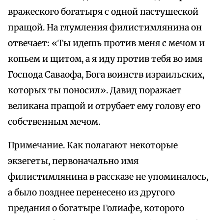
вражеского богатыря с одной пастушеской
пращой. На глумления филистимлянина он
отвечает: «Ты идешь против меня с мечом и
копьем и щитом, а я иду против тебя во имя
Господа Саваофа, Бога воинств израильских,
которых ты поносил». Давид поражает
великана пращой и отрубает ему голову его
собственным мечом.
Примечание. Как полагают некоторые
экзегеты, первоначально имя
филистимлянина в рассказе не упоминалось,
а было позднее перенесено из другого
предания о богатыре Голиафе, которого