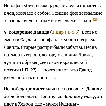
Ионафан убит, и сам царь, не желая попасть в
плен, кончает с собой. Отныне филистимляне
[20]
оказываются полными хозяевами страны
.
4. Воцарение Давида (
2 Цар 1,1–5,5
).
Весть о
смерти Саула и Ионафана глубоко потрясла
Давида. Старые распри были забыты. Песнь
на смерть героев, которую сложил Давид, —
лучший образец светской израильской
поэзии (1,17–27) — показывает, что Давид
умел любить и прощать.
Но победа филистимлян не позволяет Давиду
бездействовать. Повинуясь Божиему гласу, он
идет в Хеврон, где «мужи Иудины»