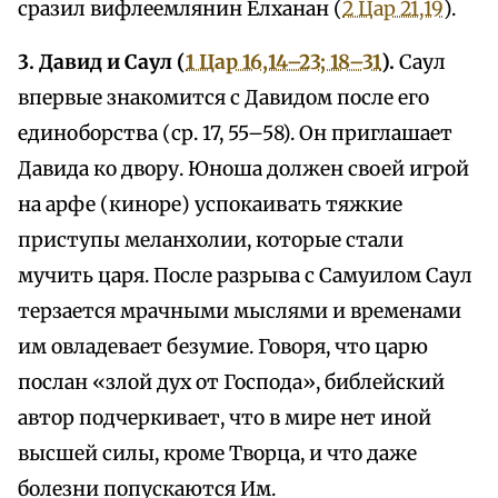
сразил вифлеемлянин Елханан (
2 Цар 21,19
).
3. Давид и Саул (
1 Цар 16,14–23; 18–31
).
Саул
впервые знакомится с Давидом после его
единоборства (ср. 17, 55–58). Он приглашает
Давида ко двору. Юноша должен своей игрой
на арфе (киноре) успокаивать тяжкие
приступы меланхолии, которые стали
мучить царя. После разрыва с Самуилом Саул
терзается мрачными мыслями и временами
им овладевает безумие. Говоря, что царю
послан «злой дух от Господа», библейский
автор подчеркивает, что в мире нет иной
высшей силы, кроме Творца, и что даже
болезни попускаются Им.