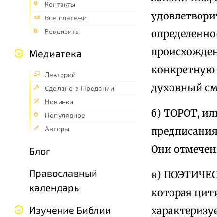
Контакты
удовлетвори
Все платежи
Реквизиты
определенное
происхождени
Медиатека
конкретную 
Лекторий
духовный см
Сделано в Предании
Новинки
б) ТОРОТ, и
Популярное
Авторы
предписания,
Они отмечен
Блог
Православный
в) ПОЭТИЧЕС
календарь
которая цит
Изучение Библии
характеризу