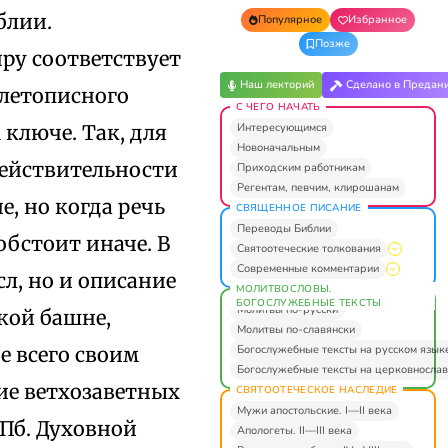
блии.
Популярное
Избранное
Позже
ру соответствует
Наш лекторий
Сделано в Предан
 летописного
С ЧЕГО НАЧАТЬ
Интересующимся
 ключе. Так, для
Новоначальным
действительности
Приходским работникам
Регентам, певчим, клирошанам
, но когда речь
СВЯЩЕННОЕ ПИСАНИЕ
Переводы Библии
обстоит иначе. В
Святоотеческие толкования
Современные комментарии
л, но и описание
МОЛИТВОСЛОВЫ.
БОГОСЛУЖЕБНЫЕ ТЕКСТЫ
Молитвы по-русски
кой башне,
Молитвы по-славянски
Богослужебные тексты на русском язык
е всего своим
Богослужебные тексты на церковнослав
ие ветхозаветных
СВЯТООТЕЧЕСКОЕ НАСЛЕДИЕ
Мужи апостольские. I—II века
Пб. Духовной
Апологеты. II—III века