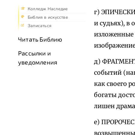
Колледж Наследие
г) ЭПИЧЕСКИ
Библия в искусстве
и судьях), в
Записаться
изложенные 
Читать Библию
изображение
Рассылки и
д) ФРАГМЕН
уведомления
событий (на
как своего р
богаты дост
лишен драма
е) ПРОРОЧЕ
возвышенным