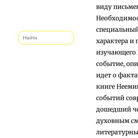
виду письме
Необходимос
специальный 
характера и 
изучающего 
событие, опи
идет о факта
книге Нееми
событий сов
дошедший че
духовным см
литературны