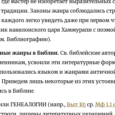
где мастер не изобретает выразительных ср
 традиции. Законы жанра соблюдались стр
каждого легко увидеть даже при первом ч
бник вавилонского царя Хаммурапи с поэмо
см. Библиографию).
рные жанры в Библии.
Св. библейские авто
менникам, усвоили эти литературные фор
ы пользовались языком и жанрами антично
 Приведем лишь некоторые из этих устояв
сь в Библии:
 или ГЕНЕАЛОГИИ (напр.,
Быт 10
; ср.
Мф 1,1 
строги, лишены литературных украшений. 