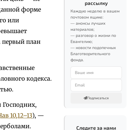
рассылку
 данной форме
Каждую неделю в вашем
почтовом ящике:
го или
— анонсы лучших
материалов;
превышает
— разговор о жизни по
 первый план
Евангелию;
— новости подопечных
Благотворительного
фонда.
равственные
ловного кодекса.
тью.
Подписаться
й Господних,
Нав 10,12–13
), —
перболами.
Следите за нами