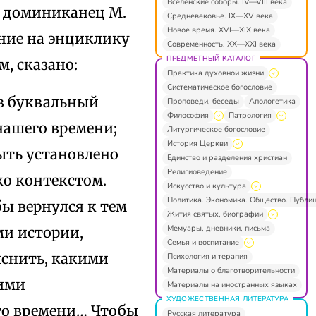
Вселенские соборы. IV—VIII века
 — доминиканец М.
Средневековье. IX—XV века
Новое время. XVI—XIX века
яние на энциклику
Современность. XX—XXI века
ПРЕДМЕТНЫЙ КАТАЛОГ
, сказано:
Практика духовной жизни
Систематическое богословие
ов буквальный
Проповеди, беседы
Апологетика
Философия
Патрология
 нашего времени;
Литургическое богословие
История Церкви
быть установлено
Единство и разделения христиан
Религиоведение
о контекстом.
Искусство и культура
Политика. Экономика. Общество. Публи
ы вернулся к тем
Жития святых, биографии
Мемуары, дневники, письма
ми истории,
Семья и воспитание
яснить, какими
Психология и терапия
Материалы о благотворительности
кими
Материалы на иностранных языках
ХУДОЖЕСТВЕННАЯ ЛИТЕРАТУРА
его времени… Чтобы
Русская литература