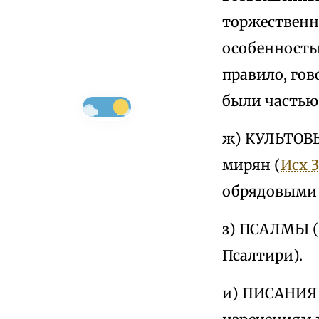
торжественн
особенностью
правило, гов
были частью
ж) КУЛЬТОВЫ
мирян (
Исх 3
обрядовыми 
з) ПСАЛМЫ (
Псалтири).
и) ПИСАНИЯ 