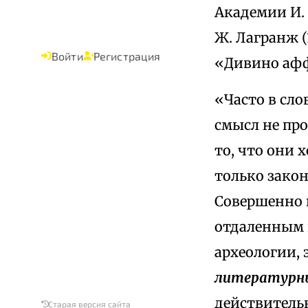
Академии И. 
Ж. Лагранж (
Войти
Регистрация
«Дивино аффл
«Часто в сл
смысл не про
то, что они 
только зако
Совершенно 
отдаленным в
археологии, 
литературн
действитель
Старая версия сайта