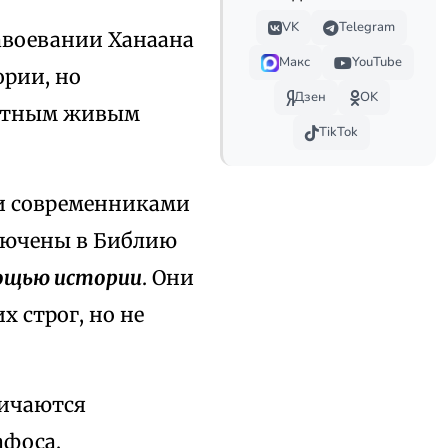
VK
Telegram
авоевании Ханаана
Макс
YouTube
ории, но
Дзен
OK
ретным живым
TikTok
и современниками
ключены в Библию
мощью истории
. Они
 строг, но не
ичаются
афоса,