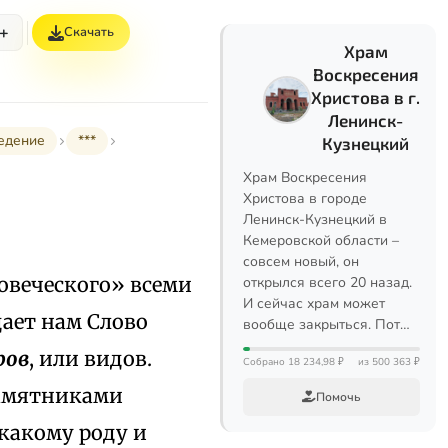
+
Скачать
Храм
Воскресения
Христова в г.
Ленинск-
ведение
***
Кузнецкий
Храм Воскресения
Христова в городе
Ленинск-Кузнецкий в
Кемеровской области –
совсем новый, он
ловеческого» всеми
открылся всего 20 назад.
И сейчас храм может
ает нам Слово
вообще закрыться. Пот…
ров
, или видов.
Собрано 18 234,98 ₽
из 500 363 ₽
памятниками
Помочь
 какому роду и