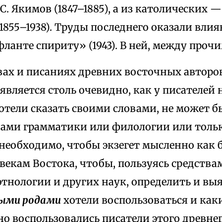
С. Якимов (1847–1885), а из католических
1855–1938). Труды последнего оказали вли
анте спириту» (1943). В ней, между прочим
овах и писаниях древних восточных автор
является столь очевидно, как у писателей
хотели сказать своими словами, не может 
нами грамматики или филологии или тольк
необходимо, чтобы экзегет мысленно как б
екам Востока, чтобы, пользуясь средства
этнологии и других наук, определить и вы
ыми родами
хотели воспользоваться и ка
но воспользовались писатели этого древн