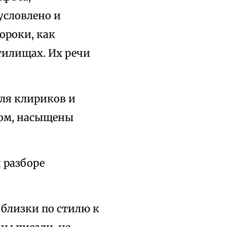
условлено и
ороки, как
тилищах. Их речи
ля клириков и
ыком, насыщены
 разборе
близки по стилю к