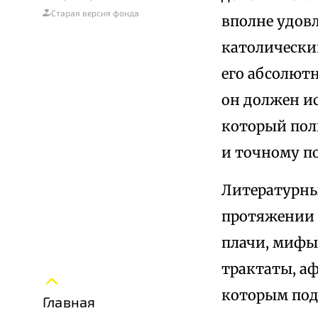
Старая версия фонда
вполне удов
католический
его абсолют
он должен и
который пол
и точному 
Литературны
протяжении 
плачи, мифы,
трактаты, а
которым подч
Главная