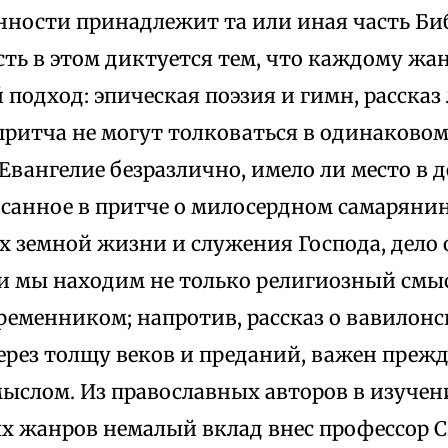
нности принадлежит та или иная часть Би
ть в этом диктуется тем, что каждому жан
подход: эпическая поэзия и гимн, рассказ
притча не могут толковаться в одинаковом
Евангелие безразлично, имело ли место в 
санное в притче о милосердном самарянине
х земной жизни и служения Господа, дело 
и мы находим не только религиозный смыс
ременником; напротив, рассказ о вавилонс
рез толщу веков и преданий, важен прежд
ыслом. Из православных авторов в изучен
х жанров немалый вклад внес профессор С