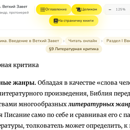
. Ветхий Завет
−
Оглавление
Целиком
125%
андр, протоиерей
На страничку книги
ика. Введение в Ветхий Завет
Читать онлайн
Раздел I В
§9 Литературная критика
рная критика
рные жанры.
Обладая в качестве «слова че
литературного произведения, Библия перед
ствами многообразных
литературных жан
 Писание само по себе и сравнивая его с 
ратуры, толкователь может определить, к