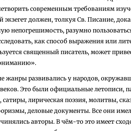
летворить современным требованиям изуч
 экзегет должен, толкуя Св. Писание, до
ную непогрешимость, разумно пользоваться
сследовать, как способ выражения или ли
ьзуется священный писатель, может приве
пониманию».
е жанры развивались у народов, окружавш
веков. Это были официальные летописи, п
 сатиры, лирическая поэзия, молитвы, ск
форизмы, деловые документы. Все они имел
инялись авторы. В чём-то это имеет сходс