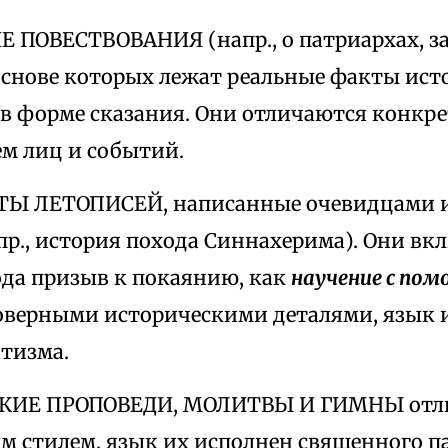
Е ПОВЕСТВОВАНИЯ (напр., о патриархах, з
 основе которых лежат реальные факты ист
в форме сказания. Они отличаются конк
м лиц и событий.
ТЫ ЛЕТОПИСЕЙ, написанные очевидцами 
пр., история похода Синнахерима). Они в
ода призыв к покаянию, как
научение с по
оверными историческими деталями, язык их
тизма.
СКИЕ ПРОПОВЕДИ, МОЛИТВЫ И ГИМНЫ отл
 стилем, язык их исполнен священного п