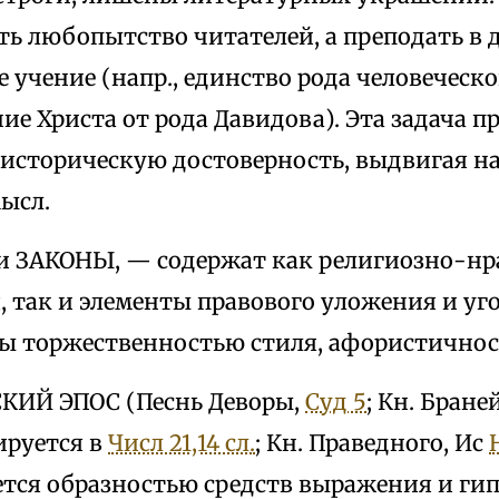
ть любопытство читателей, а преподать в
 учение (напр., единство рода человеческо
е Христа от рода Давидова). Эта задача 
историческую достоверность, выдвигая на
ысл.
ли ЗАКОНЫ, — содержат как религиозно-н
 так и элементы правового уложения и уго
ы торжественностью стиля, афористичнос
КИЙ ЭПОС (Песнь Деворы,
Суд 5
; Кн. Бране
ируется в
Числ 21,14 сл.
; Кн. Праведного, Ис
ется образностью средств выражения и ги