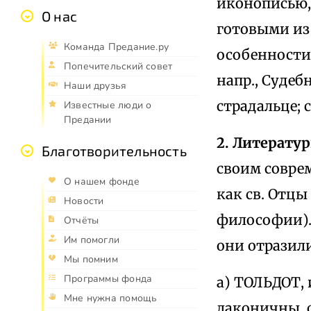
иконописью, 
О нас
готовыми из
Команда Предание.ру
особенности 
Попечительский совет
напр., Суде
Наши друзья
страдальце; 
Известные люди о
Предании
2. Литерату
Благотворительность
своим совре
О нашем фонде
как св. Отц
Новости
философии).
Отчёты
Им помогли
они отразили
Мы помним
Программы фонда
а) ТОЛЬДОТ,
Мне нужна помощь
лаконичны, 