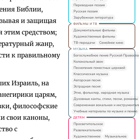
Переводная поэзия
ения Библии,
Русская поэзия
Зарубежная литература
казывая и защищая
ФИЛЬМЫ И ТВ
Документальные фильмы
 этим средством;
Художественные фильмы
тературный жанр,
ТВ-передачи
Семейное кино
МУЗЫКА
сти к правильному
Богослужебное пение Русской Правосл
Колокольный звон
Песнопения поместных церквей
Классическая музыка
Авторская песня
их Израиль, на
Эстрадная песня
Этно, фольклор, народная музыка
анегирики царям,
Духовные канты, стихи, песни, романсы
азки, философские
Современная вокальная и инструментал
Учебные материалы по музыке и пению
и свои каноны,
ДЕТЯМ
Просветительское
тво с
Развлекательное
Художественное
Музыкальное