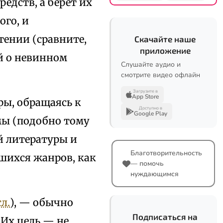
едств, а берет их
ого, и
тении (сравните,
Скачайте наше
приложение
й о невинном
Слушайте аудио и
смотрите видео офлайн
Загрузите в
App Store
ры, обращаясь к
Доступно в
Google Play
мы (подобно тому
й литературы и
Благотворительность
шихся жанров, как
— помочь
нуждающимся
сл.
), — обычно
Подписаться на
Их цель — не