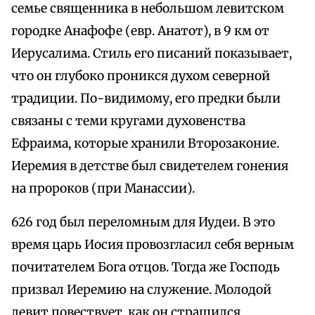
семье священника в небольшом левитском
городке Анафофе (евр. Анатот), в 9 км от
Иерусалима. Стиль его писаний показывает,
что он глубоко проникся духом северной
традиции. По-видимому, его предки были
связаны с теми кругами духовенства
Ефраима, которые хранили Второзаконие.
Иеремия в детстве был свидетелем гонения
на пророков (при Манассии).
626 год был переломным для Иудеи. В это
время царь Иосия провозгласил себя верным
почитателем Бога отцов. Тогда же Господь
призвал Иеремию на служение. Молодой
левит повествует, как он страшился