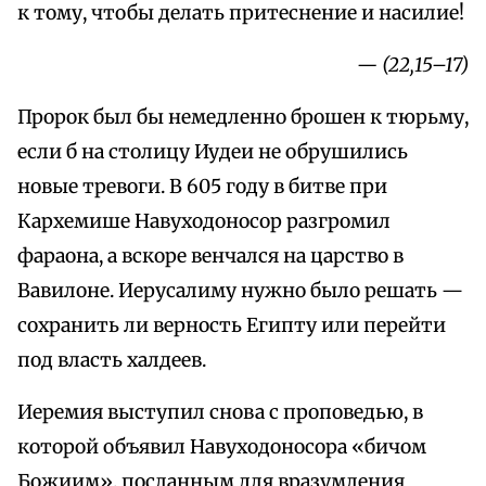
к тому, чтобы делать притеснение и насилие!
— (22,15–17)
Пророк был бы немедленно брошен к тюрьму,
если б на столицу Иудеи не обрушились
новые тревоги. В 605 году в битве при
Кархемише Навуходоносор разгромил
фараона, а вскоре венчался на царство в
Вавилоне. Иерусалиму нужно было решать —
сохранить ли верность Египту или перейти
под власть халдеев.
Иеремия выступил снова с проповедью, в
которой объявил Навуходоносора «бичом
Божиим», посланным для вразумления