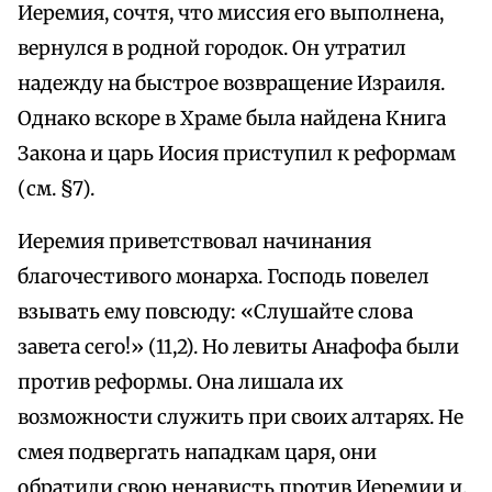
Иеремия, сочтя, что миссия его выполнена,
вернулся в родной городок. Он утратил
надежду на быстрое возвращение Израиля.
Однако вскоре в Храме была найдена Книга
Закона и царь Иосия приступил к реформам
(см. §7).
Иеремия приветствовал начинания
благочестивого монарха. Господь повелел
взывать ему повсюду: «Слушайте слова
завета сего!» (11,2). Но левиты Анафофа были
против реформы. Она лишала их
возможности служить при своих алтарях. Не
смея подвергать нападкам царя, они
обратили свою ненависть против Иеремии и,