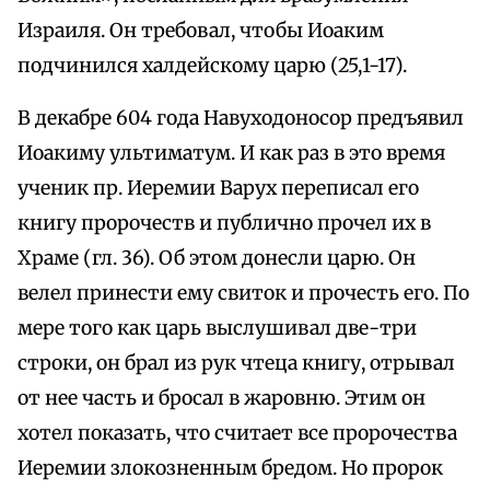
Израиля. Он требовал, чтобы Иоаким
подчинился халдейскому царю (25,1-17).
В декабре 604 года Навуходоносор предъявил
Иоакиму ультиматум. И как раз в это время
ученик пр. Иеремии Варух переписал его
книгу пророчеств и публично прочел их в
Храме (гл. 36). Об этом донесли царю. Он
велел принести ему свиток и прочесть его. По
мере того как царь выслушивал две-три
строки, он брал из рук чтеца книгу, отрывал
от нее часть и бросал в жаровню. Этим он
хотел показать, что считает все пророчества
Иеремии злокозненным бредом. Но пророк