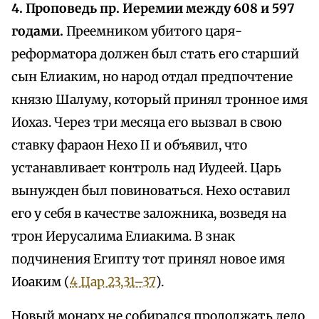
4. Проповедь пр. Иеремии между 608 и 597
годами.
Преемником убитого царя-
реформатора должен был стать его старший
сын Елиаким, но народ отдал предпочтение
князю Шалуму, который принял тронное имя
Иохаз. Через три месяца его вызвал в свою
ставку фараон Нехо II и объявил, что
устанавливает контроль над Иудеей. Царь
вынужден был повиноваться. Нехо оставил
его у себя в качестве заложника, возведя на
трон Иерусалима Елиакима. В знак
подчинения Египту тот принял новое имя
Иоаким (
4 Цар 23,31–37
).
Новый монарх не собирался продолжать дело