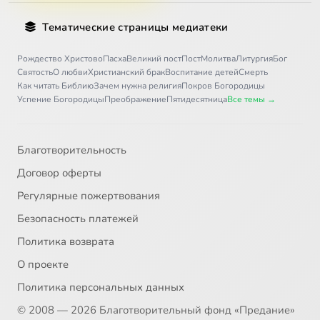
Тематические страницы медиатеки
Рождество Христово
Пасха
Великий пост
Пост
Молитва
Литургия
Бог
Святость
О любви
Христианский брак
Воспитание детей
Смерть
Как читать Библию
Зачем нужна религия
Покров Богородицы
Успение Богородицы
Преображение
Пятидесятница
Все темы →
Благотворительность
Договор оферты
Регулярные пожертвования
Безопасность платежей
Политика возврата
О проекте
Политика персональных данных
© 2008 — 2026 Благотворительный фонд «Предание»