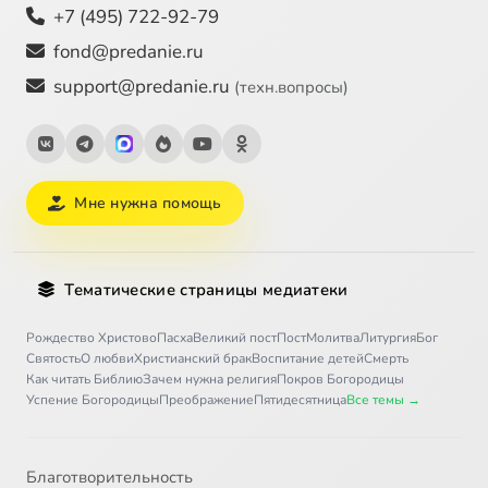
+7 (495) 722-92-79
fond@predanie.ru
support@predanie.ru
(техн.вопросы)
Мне нужна помощь
Тематические страницы медиатеки
Рождество Христово
Пасха
Великий пост
Пост
Молитва
Литургия
Бог
Святость
О любви
Христианский брак
Воспитание детей
Смерть
Как читать Библию
Зачем нужна религия
Покров Богородицы
Успение Богородицы
Преображение
Пятидесятница
Все темы →
Благотворительность