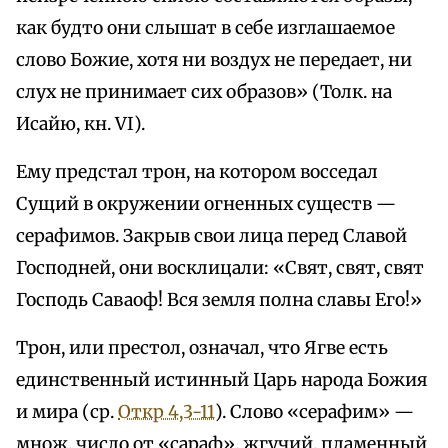
как будто они слышат в себе изглашаемое
слово Божие, хотя ни воздух не передает, ни
слух не принимает сих образов» (Толк. на
Исайю, кн. VI).
Ему предстал трон, на котором восседал
Сущий в окружении огненных существ —
серафимов. Закрыв свои лица перед Славой
Господней, они восклицали: «Свят, свят, свят
Господь Саваоф! Вся земля полна славы Его!»
Трон, или престол, означал, что Ягве есть
единственный истинный Царь народа Божия
и мира (ср.
Откр 4,3-11
). Слово «серафим» —
множ. число от «сараф», жгучий, пламенный