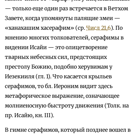
— только еще один раз встречается в Ветхом
Завете, когда упомянуты палящие змеи —
«ханахашим хасерафим» (ср.
Числ 21,6
). По
мнению многих толкователей, серафимы в
видении Исайи — это олицетворение
тварных небесных сил, предстоящих
престолу Божию, подобно херувимам у
Иезекииля (гл. 1). Что касается крыльев
серафимов, то бл. Иероним видит здесь
метафорическое выражение, означающее
молниеносную быстроту движения (Толк. на
пр. Исайю, кн. III).
В гимне серафимов, который позднее вошел в