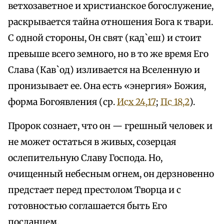
ветхозаветное и христианское богослужение,
раскрывается тайна отношения Бога к твари.
С одной стороны, Он свят (кад`еш) и стоит
превыше всего земного, но в то же время Его
Слава (Кав`од) изливается на Вселенную и
пронизывает ее. Она есть «энергия» Божия,
форма Богоявления (ср.
Исх 24,17
;
Пс 18,2
).
Пророк сознает, что он — грешный человек и
не может остаться в живых, созерцая
ослепительную Славу Господа. Но,
очищенный небесным огнем, он дерзновенно
предстает перед престолом Творца и с
готовностью соглашается быть Его
посланцем.