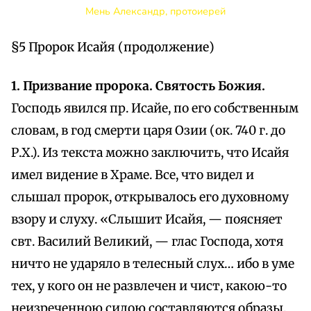
Мень Александр, протоиерей
§5 Пророк Исайя (продолжение)
1. Призвание пророка. Святость Божия.
Господь явился пр. Исайе, по его собственным
словам, в год смерти царя Озии (ок. 740 г. до
Р.Х.). Из текста можно заключить, что Исайя
имел видение в Храме. Все, что видел и
слышал пророк, открывалось его духовному
взору и слуху. «Слышит Исайя, — поясняет
свт. Василий Великий, — глас Господа, хотя
ничто не ударяло в телесный слух… ибо в уме
тех, у кого он не развлечен и чист, какою-то
неизреченною силою составляются образы,