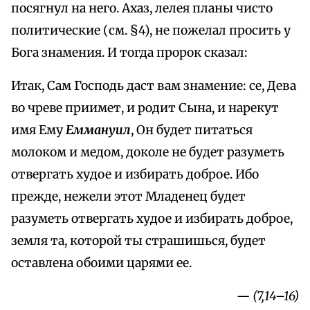
посягнул на него. Ахаз, лелея планы чисто
политические (см. §4), не пожелал просить у
Бога знамения. И тогда пророк сказал:
Итак, Сам Господь даст вам знамение: се, Дева
во чреве приимет, и родит Сына, и нарекут
имя Ему
Еммануил
, Он будет питаться
молоком и медом, доколе не будет разуметь
отвергать худое и избирать доброе. Ибо
прежде, нежели этот Младенец будет
разуметь отвергать худое и избирать доброе,
земля та, которой ты страшишься, будет
оставлена обоими царями ее.
— (7,14–16)