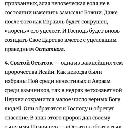
призванных, злая человеческая воля не в
состоянии изменить замыслы Божии. Даже
после того как Израиль будет сокрушен,
«корень» его уцелеет. И Господь будет вновь
созидать Свое Царство вместе с уцелевшим
праведным
Остатком
.
4. Святой Остаток
— одна из важнейших тем
пророчества Исайи. Как некогда были
избраны Ной среди нечестивых и Авраам
среди язычников, так в недрах ветхозаветной
Церкви сохранится малое число верных Богу
людей. Они обратятся к Господу и обретут
спасение. В знак этого пророк дал своему
сыну имя Шеаряшув — «Остаток обратится».