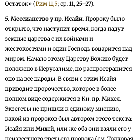
Остаток» (
Рим 11,5
; ср. 11, 25–27).
5. Мессианство у пр. Исайи.
Пророку было
открыто, что наступит время, когда падут
земные царства с их войнами и
жестокостями и один Господь воцарится над
миром. Начало этому Царству Божию будет
положено в Иерусалиме, но распространится
оно на все народы. В связи с этим Исайя
приводит пророчество, которое в более
полном виде содержится в Кн. пр. Михея.
Экзегеты не пришли к единому мнению,
какой из пророков был автором этого текста:
Исайя или Михей, или же оба они взяли его у
неизвестного третьего пророка (см. Толковая