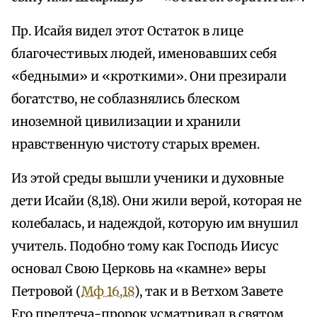
Пр. Исайя видел этот Остаток в лице
благочестивых людей, именовавших себя
«бедными» и «кроткими». Они презирали
богатство, не соблазнялись блеском
иноземной цивилизации и хранили
нравственную чистоту старых времен.
Из этой среды вышли ученики и духовные
дети Исайи (8,18). Они жили верой, которая не
колебалась, и надеждой, которую им внушил
учитель. Подобно тому как Господь Иисус
основал Свою Церковь на «камне» веры
Петровой (
Мф 16,18
), так и в Ветхом Завете
Его предтеча-пророк усматривал в святом