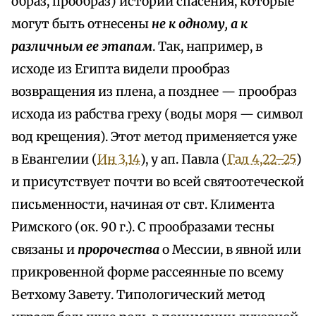
образ, прообраз) истории спасения, которые
могут быть отнесены
не к одному, а к
различным ее этапам
. Так, например, в
исходе из Египта видели прообраз
возвращения из плена, а позднее — прообраз
исхода из рабства греху (воды моря — символ
вод крещения). Этот метод применяется уже
в Евангелии (
Ин 3,14
), у ап. Павла (
Гал 4,22–25
)
и присутствует почти во всей святоотеческой
письменности, начиная от свт. Климента
Римского (ок. 90 г.). С прообразами тесны
связаны и
пророчества
о Мессии, в явной или
прикровенной форме рассеянные по всему
Ветхому Завету. Типологический метод