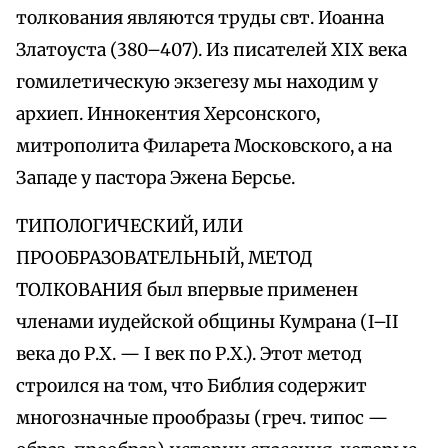
толкования являются труды свт. Иоанна
Златоуста (380–407). Из писателей XIX века
гомилетическую экзегезу мы находим у
архиеп. Иннокентия Херсонского,
митрополита Филарета Московского, а на
Западе у пастора Эжена Берсье.
ТИПОЛОГИЧЕСКИЙ, ИЛИ
ПРООБРАЗОВАТЕЛЬНЫЙ, МЕТОД
ТОЛКОВАНИЯ был впервые применен
членами иудейской общины Кумрана (I–II
века до Р.Х. — I век по Р.Х.). Этот метод
строился на том, что Библия содержит
многозначные прообразы (греч. типос —