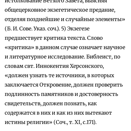
истолкование Ветхого Завета, выясняя
общецерковное экзегетическое предание,
отделяя позднейшие и случайные элементы»
(Б. И. Сове. Указ. соч.). 5) Экзегезе
предшествует критика текста. Слово
«критика» в данном случае означает научное
и литературное исследование. Библеист, по
словам свт. Иннокентия Херсонского,
«должен узнать те источники, в которых
заключается Откровение, должен проверить
подлинность памятников и достоверность
свидетельств, должен познать, как
содержатся в них и как из них вытекают
истины религии» (Соч., т. XI, с.171).