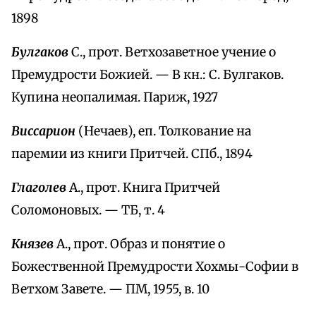
1898
Булгаков
С., прот. Ветхозаветное учение о
Премудрости Божией. — В кн.: С. Булгаков.
Купина неопалимая. Париж, 1927
Виссарион
(Нечаев), еп. Толкование на
паремии из книги Притчей. СПб., 1894
Глаголев
А., прот. Книга Притчей
Соломоновых. — ТБ, т. 4
Князев
А., прот. Образ и понятие о
Божественной Премудрости Хохмы-Софии в
Ветхом Завете. — ПМ, 1955, в. 10