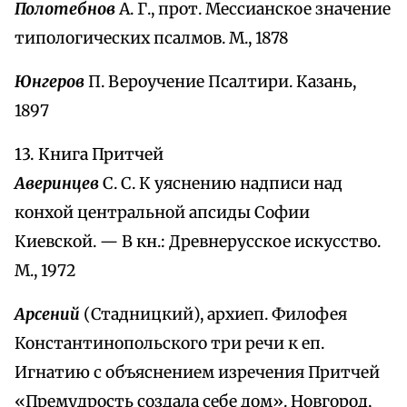
Полотебнов
А. Г., прот. Мессианское значение
типологических псалмов. М., 1878
Юнгеров
П. Вероучение Псалтири. Казань,
1897
13. Книга Притчей
Аверинцев
С. С. К уяснению надписи над
конхой центральной апсиды Софии
Киевской. — В кн.: Древнерусское искусство.
М., 1972
Арсений
(Стадницкий), архиеп. Филофея
Константинопольского три речи к еп.
Игнатию с объяснением изречения Притчей
«Премудрость создала себе дом». Новгород,