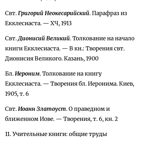
Свт.
Григорий Неокесарийский
. Парафраз из
Екклесиаста. — ХЧ, 1913
Свт.
Дионисий Великий
. Толкование на начало
книги Екклесиаста. — В кн.: Творения свт.
Дионисия Великого. Казань, 1900
Бл.
Иероним
. Толкование на книгу
Екклесиаста. — Творения бл. Иеронима. Киев,
1905, т. 6
Свт.
Иоанн Златоуст
. О праведном и
ближенном Иове. — Творения, т. 6, кн. 2
11. Учительные книги: общие труды