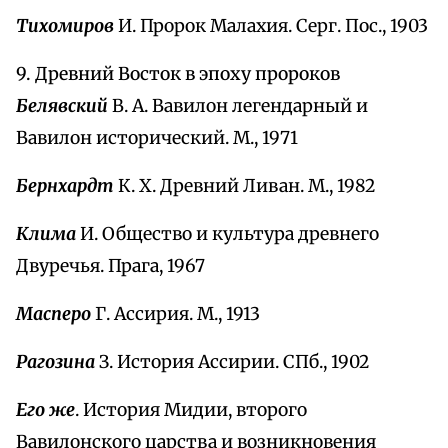
Тихомиров
И. Пророк Малахия. Серг. Пос., 1903
9. Древний Восток в эпоху пророков
Белявский
В. А. Вавилон легендарный и
Вавилон исторический. М., 1971
Бернхардт
К. Х. Древний Ливан. М., 1982
Клима
И. Общество и культура древнего
Двуречья. Прага, 1967
Масперо
Г. Ассирия. М., 1913
Рагозина
З. История Ассирии. СПб., 1902
Его же
. История Мидии, второго
Вавилонского царства и возникновения