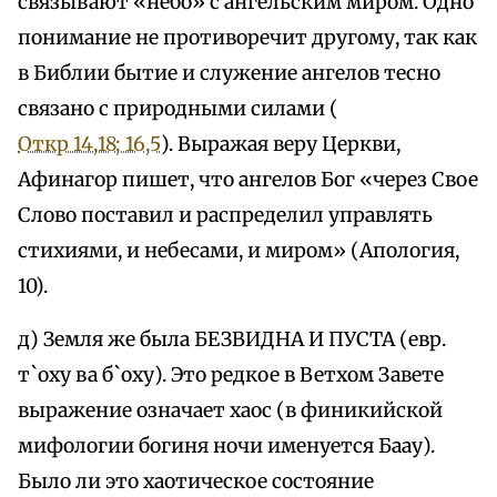
связывают «небо» с ангельским миром. Одно
понимание не противоречит другому, так как
в Библии бытие и служение ангелов тесно
связано с природными силами (
Откр 14,18; 16,5
). Выражая веру Церкви,
Афинагор пишет, что ангелов Бог «через Свое
Слово поставил и распределил управлять
стихиями, и небесами, и миром» (Апология,
10).
д) Земля же была БЕЗВИДНА И ПУСТА (евр.
т`оху ва б`оху). Это редкое в Ветхом Завете
выражение означает хаос (в финикийской
мифологии богиня ночи именуется Баау).
Было ли это хаотическое состояние