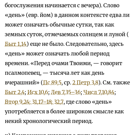
богослужения начинается с вечера). Слово
«день» (евр. йом) в данном контексте едва ли
может означать обычные сутки, так как
земных суток, отмечаемых солнцем и луной (
Быт 1,14
) еще не было. Следовательно, здесь
«день» может означать любой период
времени. «Перед очами Твоими, — говорит
псалмопевец, — тысяча лет как день
вчерашний» (
Пс 89,5
, ср.
2 Петр 3,8
). См. также
Быт 2,4
;
Исх 10,6
;
Лев 7,35–36
;
Числ 7,10,84
;
Втор 9,24; 31,17–18; 32,7
, где слово «день»
употребляется в более широком смысле как
некий хронологический период.