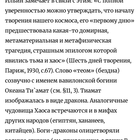
Ильин замечает в связи с этим: «С полной
уверенностью можно утверждать, что началу
творения нашего космоса, его «первому дню»
предшествовала какая-то домирная,
метаматериальная и метафизическая
трагедия, страшным эпилогом которой
явились тьма и хаос» (Шесть дней творения,
Париж, 1930, с.67). Слово «теом» (бездна)
созвучно с именем вавилонской богини
Океана Ти`амат (см. §11, 3). Тиамат
изображалась в виде дракона. Аналогичные
чудовища Хаоса встречаются и в мифах
других народов (египтян, хананеев,
китайцев). Боги-драконы олицетворяли