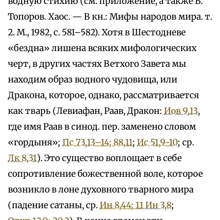
водную стихию (см. приложение, а также В.
Топоров. Хаос. — В кн.: Мифы народов мира. т.
2. М., 1982, с. 581–582). Хотя в Шестодневе
«бездна» лишена всяких мифологических
черт, в других частях Ветхого Завета мы
находим образ водного чудовища, или
Дракона, которое, однако, рассматривается
как тварь (Левиафан, Раав, Дракон:
Иов 9,13
,
где имя Раав в синод. пер. заменено словом
«гордыня»;
Пс 73,13–14; 88,11
;
Ис 51,9-10
; ср.
Лк 8,31
). Это существо воплощает в себе
сопротивление божественной воле, которое
возникло в лоне духовного тварного мира
(падение сатаны, ср.
Ин 8,44; 1
1 Ин 3,8
;