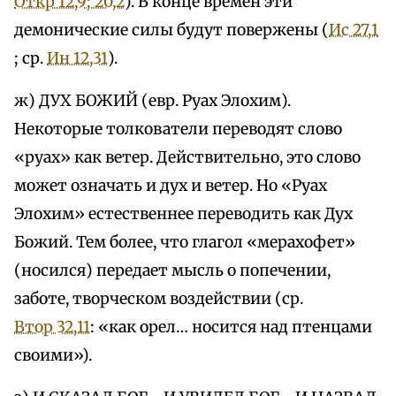
Откр 12,9; 20,2
). В конце времен эти
демонические силы будут повержены (
Ис 27,1
; ср.
Ин 12,31
).
ж) ДУХ БОЖИЙ (евр. Руах Элохим).
Некоторые толкователи переводят слово
«руах» как ветер. Действительно, это слово
может означать и дух и ветер. Но «Руах
Элохим» естественнее переводить как Дух
Божий. Тем более, что глагол «мерахофет»
(носился) передает мысль о попечении,
заботе, творческом воздействии (ср.
Втор 32,11
: «как орел… носится над птенцами
своими»).