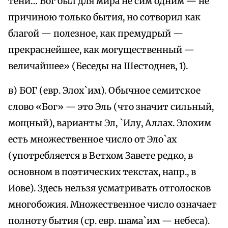
тени… Бог был для мира не сим одним — не
причиною только бытия, но сотворил как
благой — полезное, как премудрый —
прекраснейшее, как могущественный —
величайшее» (Беседы на Шестоднев, 1).
в) БОГ (евр. Элох`им). Обычное семитское
слово «Бог» — это Эль (что значит сильный,
мощный), варианты Эл, `Илу, Аллах. Элохим
есть множественное число от Эло`ах
(употребляется в Ветхом Завете редко, в
основном в поэтических текстах, напр., в
Иове). Здесь нельзя усматривать отголосков
многобожия. Множественное число означает
полноту бытия (ср. евр. шама`им — небеса).