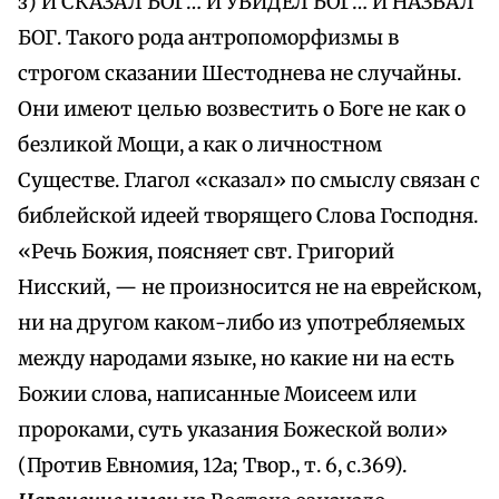
з) И СКАЗАЛ БОГ… И УВИДЕЛ БОГ… И НАЗВАЛ
БОГ. Такого рода антропоморфизмы в
строгом сказании Шестоднева не случайны.
Они имеют целью возвестить о Боге не как о
безликой Мощи, а как о личностном
Существе. Глагол «сказал» по смыслу связан с
библейской идеей творящего Слова Господня.
«Речь Божия, поясняет свт. Григорий
Нисский, — не произносится не на еврейском,
ни на другом каком-либо из употребляемых
между народами языке, но какие ни на есть
Божии слова, написанные Моисеем или
пророками, суть указания Божеской воли»
(Против Евномия, 12а; Твор., т. 6, с.369).