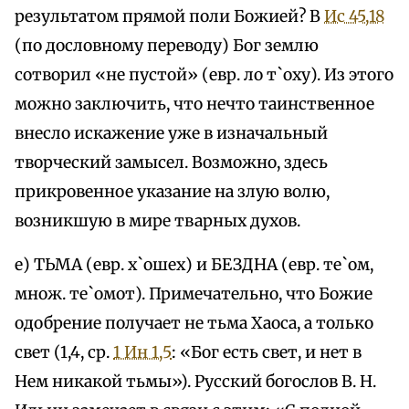
результатом прямой поли Божией? В
Ис 45,18
(по дословному переводу) Бог землю
сотворил «не пустой» (евр. ло т`оху). Из этого
можно заключить, что нечто таинственное
внесло искажение уже в изначальный
творческий замысел. Возможно, здесь
прикровенное указание на злую волю,
возникшую в мире тварных духов.
е) ТЬМА (евр. х`ошех) и БЕЗДНА (евр. те`ом,
множ. те`омот). Примечательно, что Божие
одобрение получает не тьма Хаоса, а только
свет (1,4, ср.
1 Ин 1,5
: «Бог есть свет, и нет в
Нем никакой тьмы»). Русский богослов В. Н.