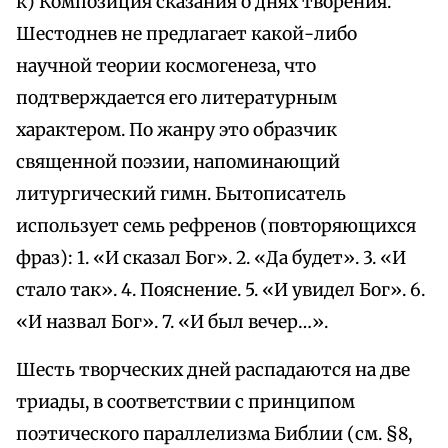
к) Композиция сказания о днях творения.
Шестоднев не предлагает какой-либо
научной теории космогенеза, что
подтверждается его литературным
характером. По жанру это образчик
священной поэзии, напоминающий
литургический гимн. Бытописатель
использует семь рефренов (повторяющихся
фраз): 1. «И сказал Бог». 2. «Да будет». 3. «И
стало так». 4. Пояснение. 5. «И увидел Бог». 6.
«И назвал Бог». 7. «И был вечер…».
Шесть творческих дней распадаются на две
триады, в соответствии с принципом
поэтического параллелизма Библии (см. §8,