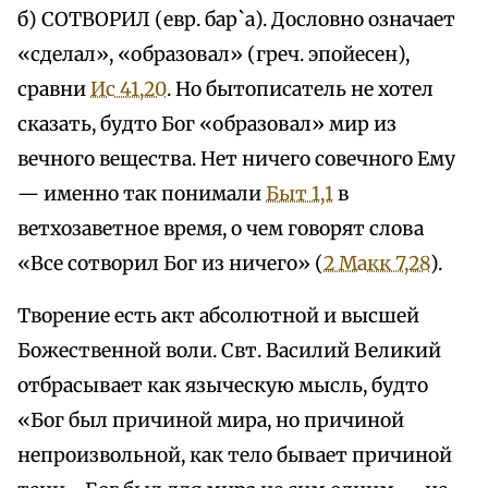
б) СОТВОРИЛ (евр. бар`а). Дословно означает
«сделал», «образовал» (греч. эпойесен),
сравни
Ис 41,20
. Но бытописатель не хотел
сказать, будто Бог «образовал» мир из
вечного вещества. Нет ничего совечного Ему
— именно так понимали
Быт 1,1
в
ветхозаветное время, о чем говорят слова
«Все сотворил Бог из ничего» (
2 Макк 7,28
).
Творение есть акт абсолютной и высшей
Божественной воли. Свт. Василий Великий
отбрасывает как языческую мысль, будто
«Бог был причиной мира, но причиной
непроизвольной, как тело бывает причиной