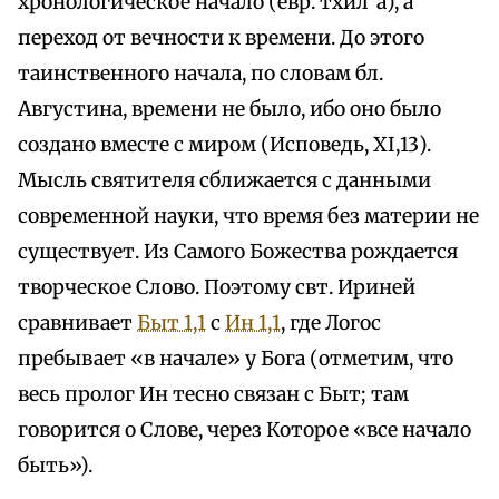
хронологическое начало (евр. тхил`а), а
переход от вечности к времени. До этого
таинственного начала, по словам бл.
Августина, времени не было, ибо оно было
создано вместе с миром (Исповедь, XI,13).
Мысль святителя сближается с данными
современной науки, что время без материи не
существует. Из Самого Божества рождается
творческое Слово. Поэтому свт. Ириней
сравнивает
Быт 1,1
с
Ин 1,1
, где Логос
пребывает «в начале» у Бога (отметим, что
весь пролог Ин тесно связан с Быт; там
говорится о Слове, через Которое «все начало
быть»).