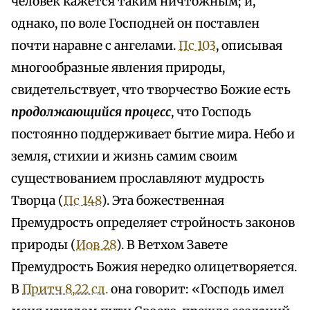
человек кажется таким ничтожным; и,
однако, по воле Господней он поставлен
почти наравне с ангелами.
Пс 103
, описывая
многообразные явления природы,
свидетельствует, что творчество Божие есть
продолжающийся процесс
, что Господь
постоянно поддерживает бытие мира. Небо и
земля, стихии и жизнь самим своим
существованием прославляют мудрость
Творца (
Пс 148
). Эта божественная
Премудрость определяет стройность законов
природы (
Иов 28
). В Ветхом Завете
Премудрость Божия нередко олицетворяется.
В
Притч 8,22 сл.
она говорит: «Господь имел