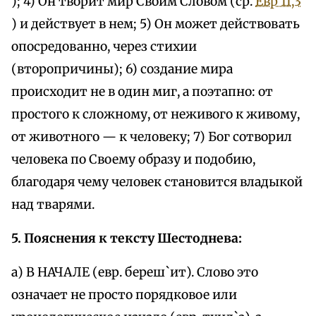
); 4) Он творит мир Своим Словом (ср.
Евр 11,3
) и действует в нем; 5) Он может действовать
опосредованно, через стихии
(второпричины); 6) создание мира
происходит не в один миг, а поэтапно: от
простого к сложному, от неживого к живому,
от животного — к человеку; 7) Бог сотворил
человека по Своему образу и подобию,
благодаря чему человек становится владыкой
над тварями.
5. Пояснения к тексту Шестоднева:
а) В НАЧАЛЕ (евр. береш`ит). Слово это
означает не просто порядковое или