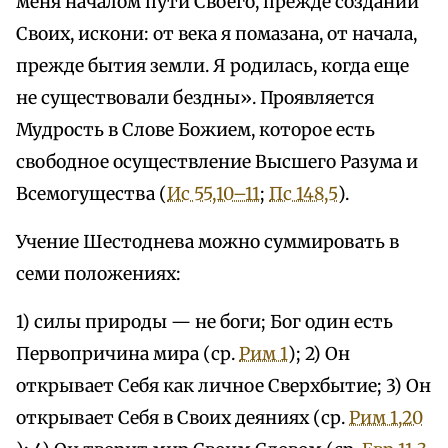
меня началом пути Своего, прежде созданий
Своих, искони: от века я помазана, от начала,
прежде бытия земли. Я родилась, когда еще
не существовали бездны». Проявляется
Мудрость в Слове Божием, которое есть
свободное осуществление Высшего Разума и
Всемогущества (
Ис 55,10–11
;
Пс 148,5
).
Учение Шестоднева можно суммировать в
семи положениях:
1) силы природы — не боги; Бог один есть
Первопричина мира (ср.
Рим 1
); 2) Он
открывает Себя как личное Сверхбытие; 3) Он
открывает Себя в Своих деяниях (ср.
Рим 1,20