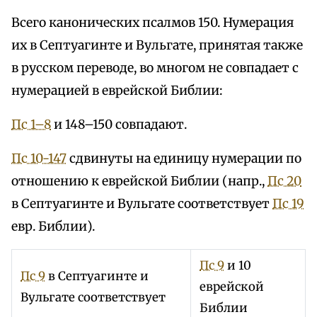
Всего канонических псалмов 150. Нумерация
их в Септуагинте и Вульгате, принятая также
в русском переводе, во многом не совпадает с
нумерацией в еврейской Библии:
Пс 1–8
и 148–150 совпадают.
Пс 10-147
сдвинуты на единицу нумерации по
отношению к еврейской Библии (напр.,
Пс 20
в Септуагинте и Вульгате соответствует
Пс 19
евр. Библии).
Пс 9
и 10
Пс 9
в Септуагинте и
еврейской
Вульгате соответствует
Библии