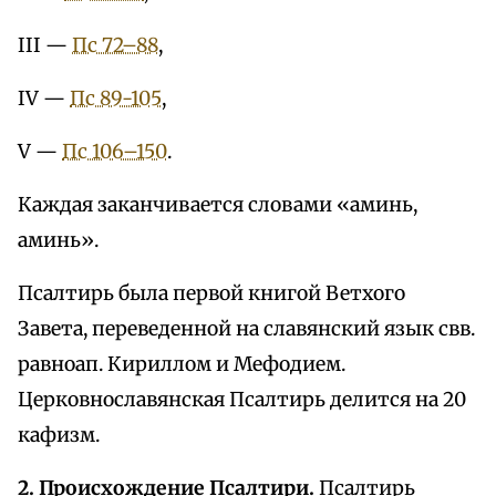
III —
Пс 72–88
,
IV —
Пс 89-105
,
V —
Пс 106–150
.
Каждая заканчивается словами «аминь,
аминь».
Псалтирь была первой книгой Ветхого
Завета, переведенной на славянский язык свв.
равноап. Кириллом и Мефодием.
Церковнославянская Псалтирь делится на 20
кафизм.
2. Происхождение Псалтири.
Псалтирь