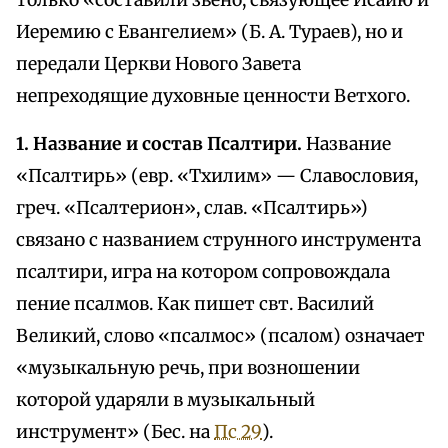
только «составили звено, связующее Исайю и
Иеремию с Евангелием» (Б. А. Тураев), но и
передали Церкви Нового Завета
непреходящие духовные ценности Ветхого.
1. Название и состав Псалтири.
Название
«Псалтирь» (евр. «Тхилим» — Славословия,
греч. «Псалтерион», слав. «Псалтирь»)
связано с названием струнного инструмента
псалтири, игра на котором сопровождала
пение псалмов. Как пишет свт. Василий
Великий, слово «псалмос» (псалом) означает
«музыкальную речь, при возношении
которой ударяли в музыкальный
инструмент» (Бес. на
Пс 29
).