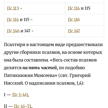
Пс 113
-
Пс 114
и 115
Пс 114
и 115 -
Пс 116
Пс 146
и 147 -
Пс 147
Псалтири в настоящем виде предшествовали
другие сборники псалмов, на основе которых
она была составлена. «Весь состав псалмов
делится
на пять частей
, по подобию
Пятикнижия Моисеева» (свт. Григорий
Нисский. О надписании псалмов, 1,4):
I —
Пс 1-40
,
II —
Пс 41–71
,