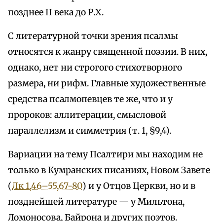
позднее II века до Р.Х.
С литературной точки зрения псалмы
относятся к жанру священной поэзии. В них,
однако, нет ни строгого стихотворного
размера, ни рифм. Главные художественные
средства псалмопевцев те же, что и у
пророков: аллитерации, смысловой
параллелизм и симметрия (т. 1, §9,4).
Вариации на тему Псалтири мы находим не
только в Кумранских писаниях, Новом Завете
(
Лк 1,46–55,67-80
) и у Отцов Церкви, но и в
позднейшей литературе — у Мильтона,
Ломоносова, Байрона и других поэтов.