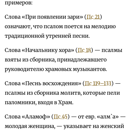
примеров:
Слова «При появлении зари» (
Пс 21
)
означают, что псалом поется на мелодию
традиционной утренней песни.
Слова «Начальнику хора» (
Пс 18
) — псалмы
взяты из сборника, принадлежавшего
руководителю храмовых музыкантов.
Слова «Песнь восхождения» (
Пс 119–133
) —
псалмы из сборника молитв, которые пели
паломники, входя в Храм.
Слова «Аламоф» (
Пс 45
) — от евр. «алм`а» —
молодая женщина, — указывает на женский