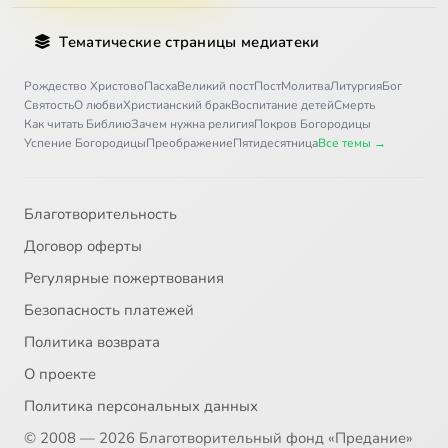
Тематические страницы медиатеки
Рождество Христово
Пасха
Великий пост
Пост
Молитва
Литургия
Бог
Святость
О любви
Христианский брак
Воспитание детей
Смерть
Как читать Библию
Зачем нужна религия
Покров Богородицы
Успение Богородицы
Преображение
Пятидесятница
Все темы →
Благотворительность
Договор оферты
Регулярные пожертвования
Безопасность платежей
Политика возврата
О проекте
Политика персональных данных
© 2008 — 2026 Благотворительный фонд «Предание»