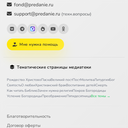
fond@predanie.ru
support@predanie.ru
(техн.вопросы)
Мне нужна помощь
Тематические страницы медиатеки
Рождество Христово
Пасха
Великий пост
Пост
Молитва
Литургия
Бог
Святость
О любви
Христианский брак
Воспитание детей
Смерть
Как читать Библию
Зачем нужна религия
Покров Богородицы
Успение Богородицы
Преображение
Пятидесятница
Все темы →
Благотворительность
Договор оферты