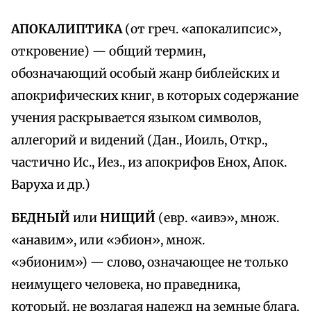
АПОКАЛИПТИКА
(от греч. «апокалипсис»,
откровение) — общий термин,
обозначающий особый жанр библейских и
апокрифических книг, в которых содержание
учения раскрывается языком символов,
аллегорий и видений (Дан., Иоиль, Откр.,
частично Ис., Иез., из апокрифов Енох, Апок.
Варуха и дp.)
БЕДНЫЙ
или
НИЩИЙ
(евр. «аивэ», множ.
«анавим», или «эбион», множ.
«эбионим») — слово, означающее не только
неимущего человека, но праведника,
который, не возлагая надежд на земные блага,