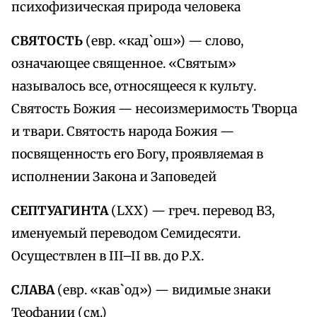
психофизическая природа человека
СВЯТОСТЬ
(евр. «кад`ош») — слово,
означающее священное. «Святым»
называлось все, относящееся к культу.
Святость Божия — несоизмеримость Творца
и твари. Святость народа Божия —
посвященность его Богу, проявляемая в
исполнении Закона и Заповедей
СЕПТУАГИНТА
(LXX) — греч. перевод ВЗ,
именуемый переводом Семидесяти.
Осуществлен в III–II вв. до Р.Х.
СЛАВА
(евр. «кав`од») — видимые знаки
Теофании (см.)