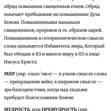
обряд помазания священным елеем. Обряд
означает пребывание на помазаннике Духа
Божия. Помазанниками называли
священников, пророков и гл. образом царей.
Помазанником в сотериологическом смысле
слова называется Избавитель мира, Который
был обещан в ВЗ и явился миру в НЗ в лице
Иисуса Христа
МИР
(евр. «шал`ом») — в узком смысле слова
— прекращение войн; в широком смысле —
эра благоденствия, когда над людьми
пребудет благословение Божие
МУДРОСТЬ
, или
ПРЕМУДРОСТЬ
(евр.