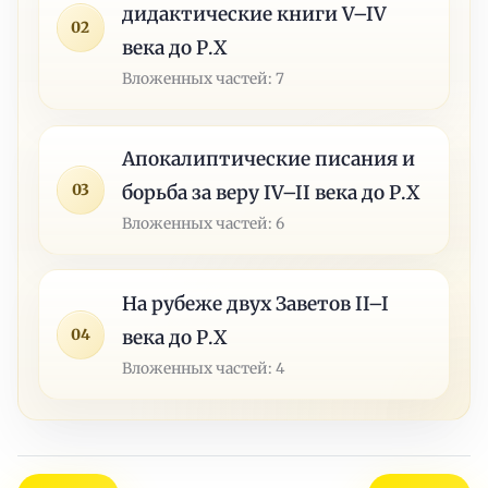
дидактические книги V–IV
02
века до Р.Х
Вложенных частей: 7
Апокалиптические писания и
03
борьба за веру IV–II века до Р.Х
Вложенных частей: 6
На рубеже двух Заветов II–I
04
века до Р.Х
Вложенных частей: 4