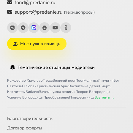
fond@predanie.ru
support@predanie.ru
(техн.вопросы)
Мне нужна помощь
Тематические страницы медиатеки
Рождество Христово
Пасха
Великий пост
Пост
Молитва
Литургия
Бог
Святость
О любви
Христианский брак
Воспитание детей
Смерть
Как читать Библию
Зачем нужна религия
Покров Богородицы
Успение Богородицы
Преображение
Пятидесятница
Все темы →
Благотворительность
Договор оферты