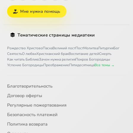
Мне нужна помощь
Тематические страницы медиатеки
Рождество Христово
Пасха
Великий пост
Пост
Молитва
Литургия
Бог
Святость
О любви
Христианский брак
Воспитание детей
Смерть
Как читать Библию
Зачем нужна религия
Покров Богородицы
Успение Богородицы
Преображение
Пятидесятница
Все темы →
Благотворительность
Договор оферты
Регулярные пожертвования
Безопасность платежей
Политика возврата