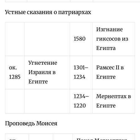
Устные сказания о патриархах
Изгнание
1580
гиксосов из
Египта
Угнетение
ок.
1301–
Рамсес II в
Израиля в
1285
1234
Египте
Египте
1234–
Мернептах в
1220
Египте
Проповедь Моисея