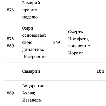
Замврий
876
правит
неделю
Омри
Смерть
основывает
876-
Иосафата,
свою
849
869
воцарение
династию.
Иорама
Построение
Самарии
IX в.
Воцарение
869
Ахава;
Иезавель,