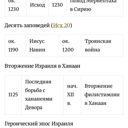
ок.
Поход Мернептаха
Исход
1230
1230
в Сирию
Десять заповедей (
Исх 20
)
ок.
Иисус
ок.
Троянская
1190
Навин
1200
война
Вторжение Израиля в Ханаан
Последняя
нач.
Вторжение
борьба с
1125
XII
филистимлян
хананеями
в.
в Ханаан
Девора
Героический эпос Израиля