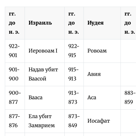
гг.
гг.
гг.
до
Израиль
до
Иудея
до
н. э.
н. э.
н. э.
922-
922-
Иеровоам I
Ровоам
901
915
901-
Надав убит
915-
Авия
900
Ваасой
913
900-
913-
883-
Вааса
Аса
877
873
859
877-
Ела убит
873-
Иосафат
876
Замврием
849