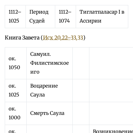
1112–
Период
1112–
Тиглатпаласар I в
1025
Судей
1074
Ассирии
Книга Завета (
Исх 20,22–33,33
)
Самуил.
ок.
Филистимское
1050
иго
ок.
Воцарение
1025
Саула
ок.
Смерть Саула
1000
ок.
Возникновени