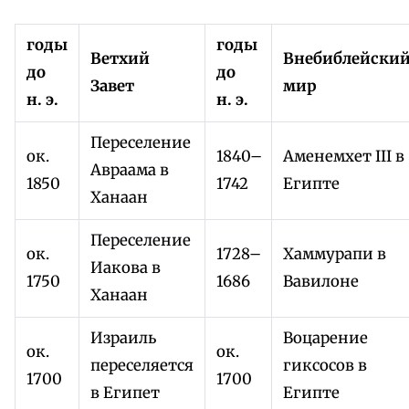
годы
годы
Ветхий
Внебиблейски
до
до
Завет
мир
н. э.
н. э.
Переселение
ок.
1840–
Аменемхет III в
Авраама в
1850
1742
Египте
Ханаан
Переселение
ок.
1728–
Хаммурапи в
Иакова в
1750
1686
Вавилоне
Ханаан
Израиль
Воцарение
ок.
ок.
переселяется
гиксосов в
1700
1700
в Египет
Египте