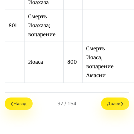
Иоахаза
Смерть
801
Иоахаза;
воцарение
Смерть
Иоаса,
Иоаса
800
воцарение
Амасии
97 / 154
Назад
Далее