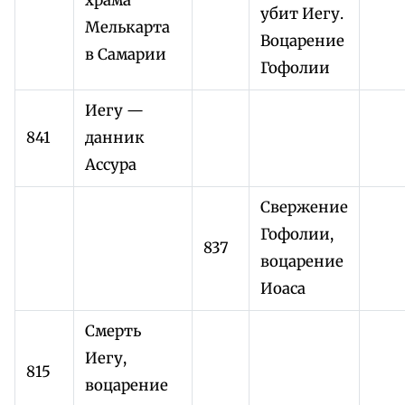
храма
убит Иегу.
Мелькарта
Воцарение
в Самарии
Гофолии
Иегу —
841
данник
Ассура
Свержение
Гофолии,
837
воцарение
Иоаса
Смерть
Иегу,
815
воцарение