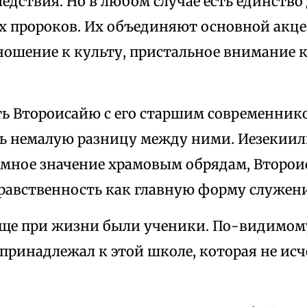
едствия. Но в любом случае есть единство 
их пророков. Их объединяют основной акце
ношение к культу, пристальное внимание 
ть Второисайю с его старшим современник
ть немалую разницу между ними. Иезекиил
омное значение храмовым обрядам, Второис
равственность как главную форму служени
 еще при жизни были ученики. По-видимому
принадлежал к этой школе, которая не исч