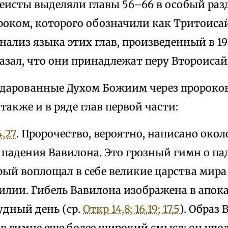
еисты выделяли главы 56–66 в особый раз
роком, которого обозначили как Тритоиса
лиз языка этих глав, произведенный в 197
азал, что они принадлежат перу Второисай
 дарованные Духом Божиим через пророко
также и в ряде глав первой части:
4,27
. Пророчество, вероятно, написано около
 падения Вавилона. Это грозный гимн о па
рый воплощал в себе великие царства мира
силии. Гибель Вавилона изображена в апо
удный день (ср.
Откр 14,8; 16,19; 17,5
). Образ
в гимне еще более широкий смысл: он упод