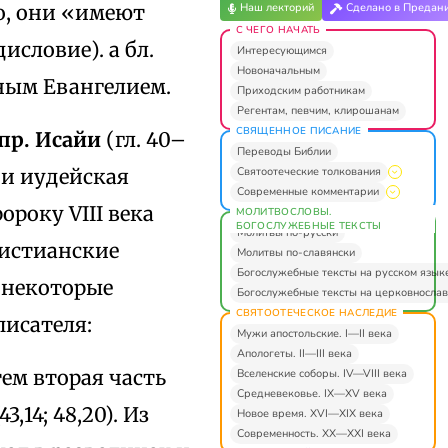
го, они «имеют
Наш лекторий
Сделано в Предан
С ЧЕГО НАЧАТЬ
исловие). а бл.
Интересующимся
Новоначальным
ным Евангелием.
Приходским работникам
Регентам, певчим, клирошанам
СВЯЩЕННОЕ ПИСАНИЕ
 пр. Исайи
(гл. 40–
Переводы Библии
Святоотеческие толкования
ни иудейская
Современные комментарии
року VIII века
МОЛИТВОСЛОВЫ.
БОГОСЛУЖЕБНЫЕ ТЕКСТЫ
Молитвы по-русски
ристианские
Молитвы по-славянски
Богослужебные тексты на русском язык
а некоторые
Богослужебные тексты на церковнослав
СВЯТООТЕЧЕСКОЕ НАСЛЕДИЕ
писателя:
Мужи апостольские. I—II века
Апологеты. II—III века
тем вторая часть
Вселенские соборы. IV—VIII века
Средневековье. IX—XV века
14; 48,20). Из
Новое время. XVI—XIX века
Современность. XX—XXI века