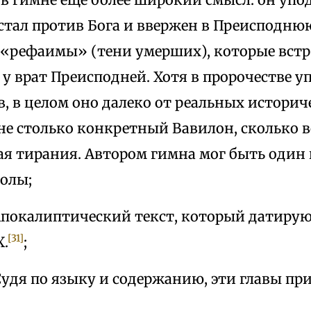
тал против Бога и ввержен в Преисподнюю.
«рефаимы» (тени умерших), которые вст
у врат Преисподней. Хотя в пророчестве 
в, в целом оно далеко от реальных истори
 не столько конкретный Вавилон, сколько 
ая тирания. Автором гимна мог быть один 
олы;
Апокалиптический текст, который датиру
[31]
Х.
;
 Судя по языку и содержанию, эти главы п