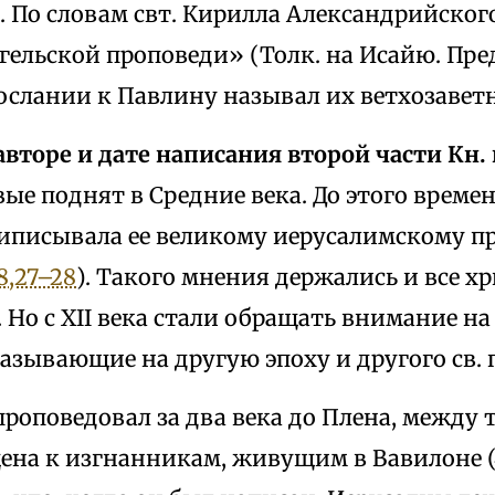
). По словам свт. Кирилла Александрийско
гельской проповеди» (Толк. на Исайю. Пред
ослании к Павлину называл их ветхозавет
 авторе и дате написания второй части Кн.
вые поднят в Средние века. До этого време
иписывала ее великому иерусалимскому про
8,27–28
). Такого мнения держались и все х
 Но с XII века стали обращать внимание н
азывающие на другую эпоху и другого св. 
 проповедовал за два века до Плена, между 
на к изгнанникам, живущим в Вавилоне (43,