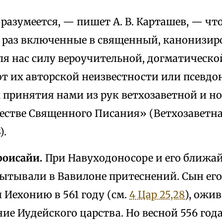
разумеется, — пишет А. В. Карташев, — что
, раз включенные в священный, канонизир
ля нас силу вероучительной, догматическо
от их авторской неизвестности или псевд
 принятия нами из рук ветхозаветной и н
честве Священного Писания» (Ветхозаветн
).
роисайи.
При Навуходоносоре и его ближа
пытывали в Вавилоне притеснений. Сын его
 Иехонию в 561 году (см.
4 Цар 25,28
), ожи
ие Иудейского царства. Но весной 556 года