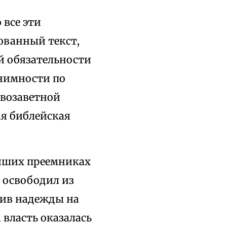
 все эти
ованный текст,
й обязательности
онимности по
овозаветной
ая библейская
йших преемниках
 освободил из
вив надежды на
 власть оказалась