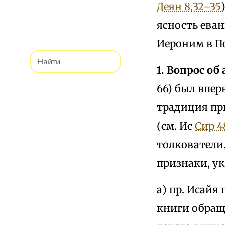
Деян 8,32–35
ясность еван
Иероним в П
1. Вопрос об
66) был впер
традиция пр
(см. Ис
Сир 4
толкователи.
признаки, ук
а) пр. Исайя
книги обраще