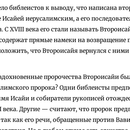
ело библеистов к выводу, что написана вто
не Исайей иерусалимским, а его последоват
. С XVIII века его стали называть Второиса
 содержат прямые намеки на возвращение 
оложить, что Второисайя вернулся с ними 
вдохновенные пророчества Второисайи бы
алимского пророка? Одни библеисты предп
имя Исайи и собиратели рукописей отождес
I века. Другие — считают, что пророк пред
так как его речи, обращенные против Вави