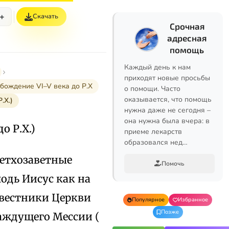
+
Скачать
Срочная
адресная
помощь
Каждый день к нам
приходят новые просьбы
бождение VI–V века до Р.Х
о помощи. Часто
оказывается, что помощь
.Х.)
нужна даже не сегодня –
она нужна была вчера: в
о Р.Х.)
приеме лекарств
образовался нед…
ветхозаветные
Помочь
подь Иисус как на
овестники Церкви
Популярное
Избранное
Позже
аждущего Мессии (