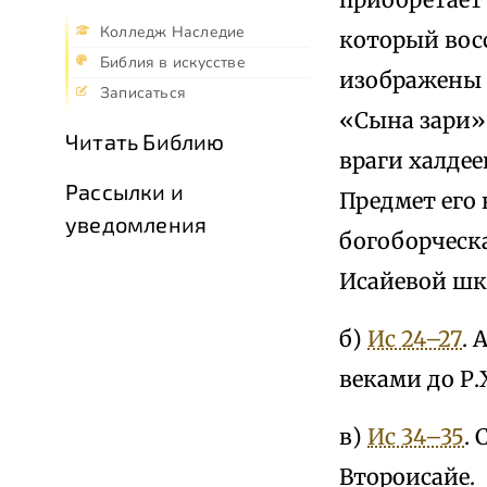
Колледж Наследие
который восс
Библия в искусстве
изображены 
Записаться
«Сына зари» 
Читать Библию
враги халдее
Рассылки и
Предмет его
уведомления
богоборческ
Исайевой шк
б)
Ис 24–27
. 
веками до Р.
в)
Ис 34–35
.
Второисайе.