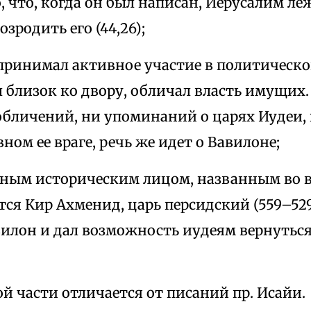
, что, когда он был написан, Иерусалим ле
зродить его (44,26);
 принимал активное участие в политическ
 близок ко двору, обличал власть имущих.
обличений, ни упоминаний о царях Иудеи, 
вном ее враге, речь же идет о Вавилоне;
нным историческим лицом, названным во 
тся Кир Ахменид, царь персидский (559–52
илон и дал возможность иудеям вернуться 
ой части отличается от писаний пр. Исайи.