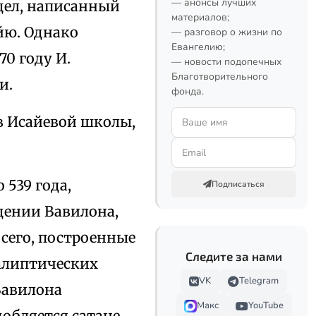
— анонсы лучших
дел, написанный
материалов;
йю. Однако
— разговор о жизни по
Евангелию;
0 году И.
— новости подопечных
Благотворительного
и.
фонда.
в Исайевой школы,
 539 года,
Подписаться
дении Вавилона,
 сего, построенные
Следите за нами
калиптических
VK
Telegram
 Вавилона
Макс
YouTube
обляется сатане,