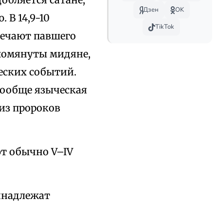
Дзен
OK
 В 14,9-10
TikTok
речают павшего
упомянуты мидяне,
ческих событий.
вообще языческая
из пророков
ют обычно V–IV
ринадлежат