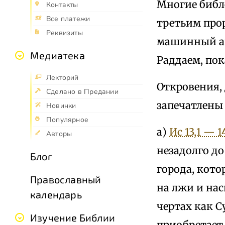
Многие библ
Контакты
Все платежи
третьим про
Реквизиты
машинный ана
Медиатека
Раддаем, пок
Лекторий
Откровения,
Сделано в Предании
запечатлены 
Новинки
Популярное
а)
Ис 13,1 — 1
Авторы
незадолго до
Блог
города, кото
Православный
на лжи и на
календарь
чертах как С
Изучение Библии
приобретает 