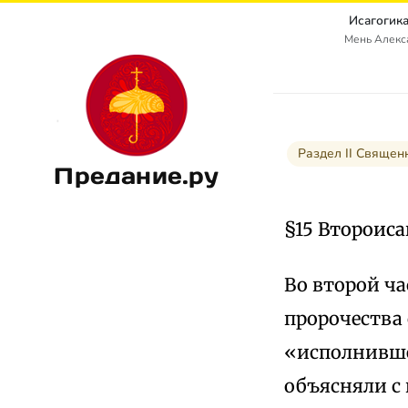
Исагогика
Мень Алекс
Раздел II Священ
Предание.ру
§15 Второиса
Во второй ча
пророчества 
«исполнивше
объясняли с