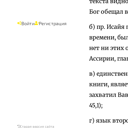
текста видно
Бог обещал во
Войти
Регистрация
б) пр. Исайя
времени, был
нет ни этих 
Ассирии, гла
в) единстве
книги, являе
захватил Вав
45,1);
г) язык втор
Старая версия сайта