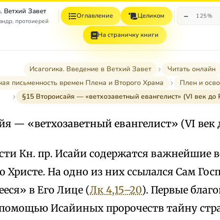
. Ветхий Завет
−
Оглавление
Целиком
125%
андр, протоиерей
На страничку книги
Исагогика. Введение в Ветхий Завет
Читать онлайн
ная письменность времен Плена и Второго Храма
Плен и осво
§15 Второисайя — «ветхозаветный евангелист» (VI век до Р
йя — «ветхозаветный евангелист» (VI век д
сти Кн. пр. Исайи содержатся важнейшие 
о Христе. На одно из них ссылался Сам Гос
еся» в Его Лице (
Лк 4,15–20
). Первые благ
 помощью Исайиных пророчеств тайну стр