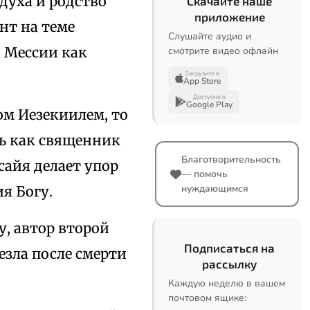
духа и родство
Скачайте наше
приложение
нт на теме
Слушайте аудио и
к Мессии как
смотрите видео офлайн
Загрузите в
App Store
Доступно в
Google Play
ом Иезекиилем, то
ь как священник
Благотворительность
айя делает упор
— помочь
нуждающимся
я Богу.
, автор второй
Подписаться на
езла после смерти
рассылку
Каждую неделю в вашем
почтовом ящике: