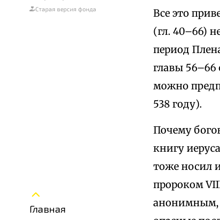
Старая версия фонда
Все это прив
(гл. 40–66) 
период Плена
главы 56–66
можно предп
538 году).
Почему бого
книгу иерус
тоже носил 
пророком VII
анонимным, 
Главная