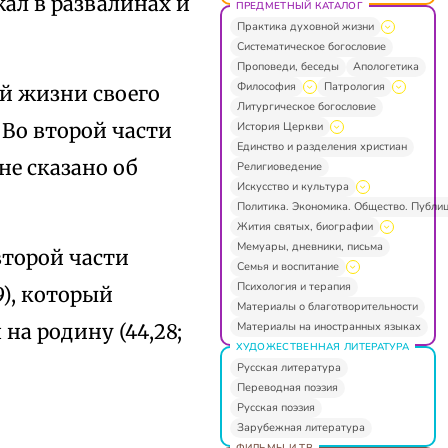
жал в развалинах и
ПРЕДМЕТНЫЙ КАТАЛОГ
Практика духовной жизни
Систематическое богословие
Проповеди, беседы
Апологетика
Философия
Патрология
ой жизни своего
Литургическое богословие
 Во второй части
История Церкви
Единство и разделения христиан
не сказано об
Религиоведение
Искусство и культура
Политика. Экономика. Общество. Публи
Жития святых, биографии
Мемуары, дневники, письма
второй части
Семья и воспитание
Психология и терапия
9), который
Материалы о благотворительности
Материалы на иностранных языках
на родину (44,28;
ХУДОЖЕСТВЕННАЯ ЛИТЕРАТУРА
Русская литература
Переводная поэзия
Русская поэзия
Зарубежная литература
ФИЛЬМЫ И ТВ