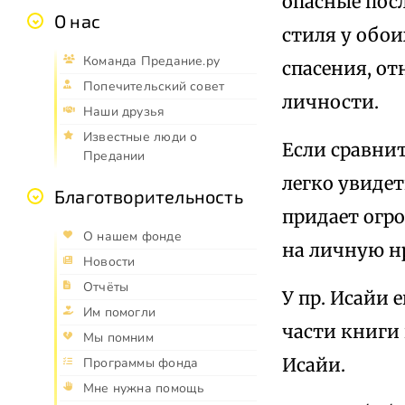
опасные посл
О нас
стиля у обо
Команда Предание.ру
спасения, от
Попечительский совет
личности.
Наши друзья
Известные люди о
Если сравни
Предании
легко увиде
Благотворительность
придает огр
О нашем фонде
на личную н
Новости
Отчёты
У пр. Исайи
Им помогли
части книги 
Мы помним
Исайи.
Программы фонда
Мне нужна помощь