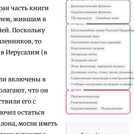
Документальные фильмы
рая часть книги
Художественные фильмы
елем, жившим в
ТВ-передачи
Семейное кино
МУЗЫКА
йей. Поскольку
Богослужебное пение Русской Правосл
Колокольный звон
пленников, то
Песнопения поместных церквей
Классическая музыка
в Иерусалим (в
Авторская песня
Эстрадная песня
Этно, фольклор, народная музыка
Духовные канты, стихи, песни, романсы
ли включены в
Современная вокальная и инструментал
Учебные материалы по музыке и пению
олагают, что он
ДЕТЯМ
Просветительское
твили его с
Развлекательное
Художественное
Музыкальное
почел остаться
лона, могли иметь