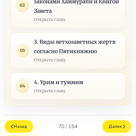
законами Хаммурапи и Книгой
02
Завета
Открыть главу
3. Виды ветхозаветных жертв
03
согласно Пятикнижию
Открыть главу
4. Урим и туммим
04
Открыть главу
70 / 154
Назад
Далее