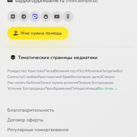
support@predanie.ru
(техн.вопросы)
Мне нужна помощь
Тематические страницы медиатеки
Рождество Христово
Пасха
Великий пост
Пост
Молитва
Литургия
Бог
Святость
О любви
Христианский брак
Воспитание детей
Смерть
Как читать Библию
Зачем нужна религия
Покров Богородицы
Успение Богородицы
Преображение
Пятидесятница
Все темы →
Благотворительность
Договор оферты
Регулярные пожертвования