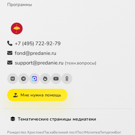
Программы
+7 (495) 722-92-79
fond@predanie.ru
support@predanie.ru
(техн.вопросы)
Мне нужна помощь
Тематические страницы медиатеки
Рождество Христово
Пасха
Великий пост
Пост
Молитва
Литургия
Бог