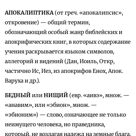
АПОКАЛИПТИКА
(от греч. «апокалипсис»,
откровение) — общий термин,
обозначающий особый жанр библейских и
апокрифических книг, в которых содержание
учения раскрывается языком символов,
аллегорий и видений (Дан, Иоиль, Откр,
частично Ис, Иез, из апокрифов Енох, Апок.
Варуха и др.).
БЕДНЫЙ
или
НИЩИЙ
(евр. «аивэ», множ. —
«анавим», или «эбион», множ. —
«эбионим») — слово, означающее не только
неимущего человека, но праведника,
который, не возлагая надежд на земные блага,