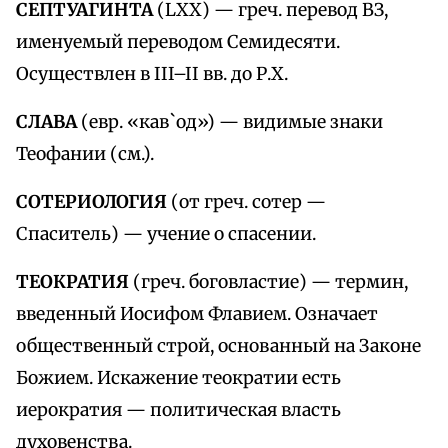
СЕПТУАГИНТА
(LXX) — греч. перевод ВЗ,
именуемый переводом Семидесяти.
Осуществлен в III–II вв. до Р.Х.
СЛАВА
(евр. «кав`од») — видимые знаки
Теофании (см.).
СОТЕРИОЛОГИЯ
(от греч. сотер —
Спаситель) — учение о спасении.
ТЕОКРАТИЯ
(греч. боговластие) — термин,
введенный Иосифом Флавием. Означает
общественный строй, основанный на Законе
Божием. Искажение теократии есть
иерократия — политическая власть
духовенства.