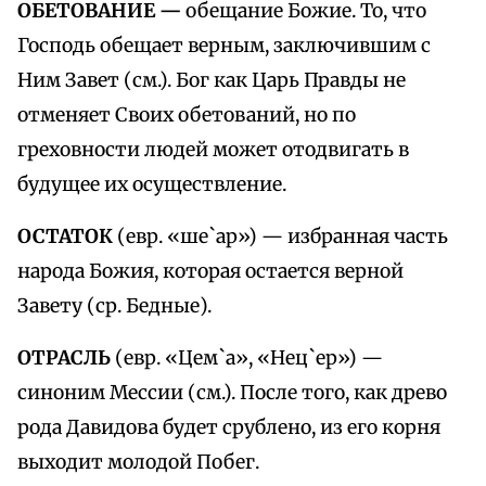
ОБЕТОВАНИЕ —
обещание Божие. То, что
Господь обещает верным, заключившим с
Ним Завет (см.). Бог как Царь Правды не
отменяет Своих обетований, но по
греховности людей может отодвигать в
будущее их осуществление.
ОСТАТОК
(евр. «ше`ар») — избранная часть
народа Божия, которая остается верной
Завету (ср. Бедные).
ОТРАСЛЬ
(евр. «Цем`а», «Нец`ер») —
синоним Мессии (см.). После того, как древо
рода Давидова будет срублено, из его корня
выходит молодой Побег.