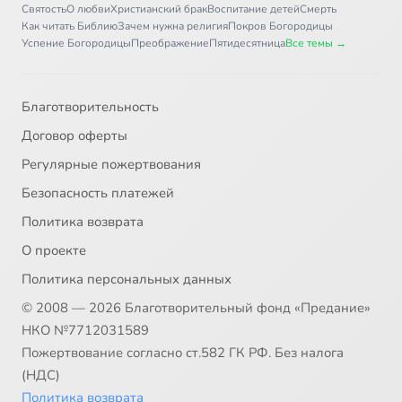
Святость
О любви
Христианский брак
Воспитание детей
Смерть
Как читать Библию
Зачем нужна религия
Покров Богородицы
Успение Богородицы
Преображение
Пятидесятница
Все темы →
Благотворительность
Договор оферты
Регулярные пожертвования
Безопасность платежей
Политика возврата
О проекте
Политика персональных данных
© 2008 — 2026 Благотворительный фонд «Предание»
НКО №7712031589
Пожертвование согласно ст.582 ГК РФ. Без налога
(НДС)
Политика возврата