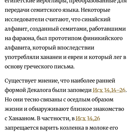
египетские иероглифы, преобразованные для
передачи семитского языка. Некоторые
исследователи считают, что синайский
алфавит, созданный семитами, работавшими
на фараона, был прототипом финикийского
алфавита, который впоследствии
употребляли хананеи и евреи и который лег в
основу греческого письма.
Существует мнение, что наиболее ранней
формой Декалога были заповеди
Исх 34,14–26
.
Но они тесно связаны с оседлым образом
жизни и обнаруживают близкое знакомство
с Ханааном. В частности, в
Исх 34,26
запрещается варить козленка в молоке его