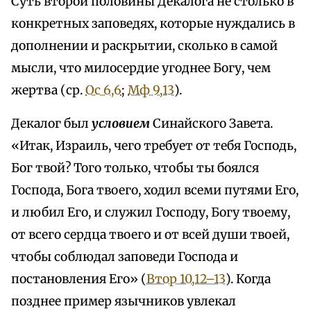
Суть второй половины Декалога не столько в
конкретных заповедях, которые нуждались в
дополнении и раскрытии, сколько в самой
мысли, что милосердие угоднее Богу, чем
жертва (ср.
Ос 6,6
;
Мф 9,13
).
Декалог был
условием
Синайского Завета.
«Итак, Израиль, чего требует от тебя Господь,
Бог твой? Того только, чтобы ты боялся
Господа, Бога твоего, ходил всеми путями Его,
и любил Его, и служил Господу, Богу твоему,
от всего сердца твоего и от всей души твоей,
чтобы соблюдал заповеди Господа и
постановления Его» (
Втор 10,12–13
). Когда
позднее пример язычников увлекал