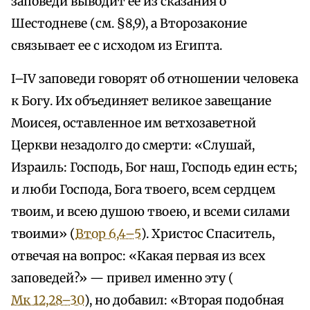
заповеди выводит ее из сказания о
Шестодневе (см. §8,9), а Второзаконие
связывает ее с исходом из Египта.
I–IV заповеди говорят об отношении человека
к Богу. Их объединяет великое завещание
Моисея, оставленное им ветхозаветной
Церкви незадолго до смерти: «Слушай,
Израиль: Господь, Бог наш, Господь един есть;
и люби Господа, Бога твоего, всем сердцем
твоим, и всею душою твоею, и всеми силами
твоими» (
Втор 6,4–5
). Христос Спаситель,
отвечая на вопрос: «Какая первая из всех
заповедей?» — привел именно эту (
Мк 12,28–30
), но добавил: «Вторая подобная