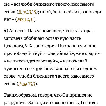
ей: «возлюби ближнего твоего, как самого
себя» (
Лев 19,18
); иной, большей сих, заповеди
нет» (
Мк 12,31
).
д) Апостол Павел поясняет, что эта вторая
заповедь обобщает остальную часть
Декалога, V-Х заповеди: «Ибо заповеди: «не
прелюбодействуй», «не убивай», «не кради»,
«не лжесвидетельствуй», «не пожелай
чужого» и все другие заключаются в одном
слове: «люби ближнего твоего, как самого
себя» (
Рим 13,9
).
Таким образом, говоря, что Он пришел не
разрушить Закон, а его восполнить, Господь