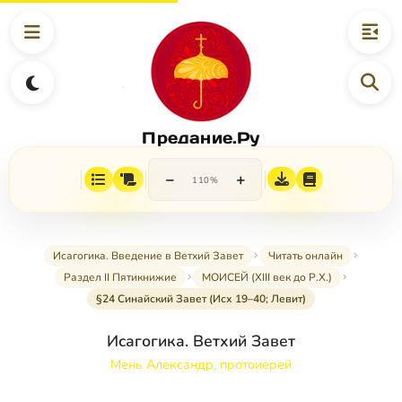
Предание.Ру
−
+
110%
Исагогика. Введение в Ветхий Завет
Читать онлайн
Раздел II Пятикнижие
МОИСЕЙ (XIII век до Р.Х.)
§24 Синайский Завет (Исх 19–40; Левит)
Исагогика. Ветхий Завет
Мень Александр, протоиерей