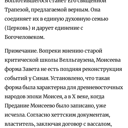
Воплотившегося станет Его священной
Трапезой, предлагаемой верным. Она
соединяет их в единую духовную семью
(Церковь) и дарует единение с
Богочеловеком.
Примечание. Вопреки мнению старой
критической школы Велльгаузена, Моисеева
форма Завета не есть поздняя реконструкция
событий у Синая. Установлено, что такая
форма была характерна для древневосточных
народов эпохи Моисея, а в Х веке, когда
Предание Моисеево было записано, уже
исчезла. Согласно хеттским документам,
властитель, заключая договор с вассалом,