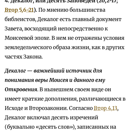
4. Декалог, или Десять Заповедей (20,2-17;
Втор 5,6-21
).
По мнению большинства
библеистов, Декалог есть главный документ
Завета, восходящий непосредственно к
Моисеевой эпохе. В нем не отражены условия
земледельческого образа жизни, как в других
частях Закона.
Декалог — важнейший источник для
понимания веры Моисея и данного ему
Откровения
. В нынешнем своем виде он
имеет краткие дополнения, различающиеся в
Исходе и Второзаконии. Согласно
Втор 4,13
,
Декалог включал десять изречений
(буквально «десять слов»), записанных на