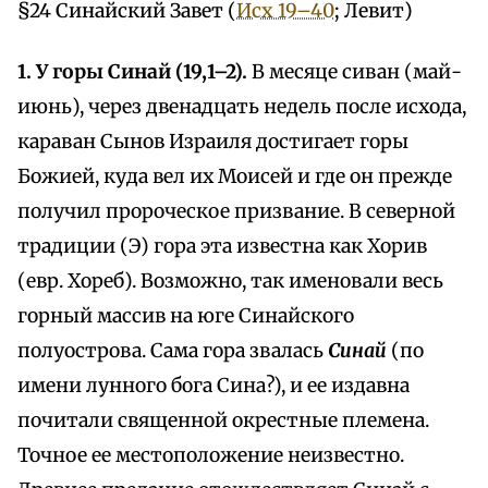
§24 Синайский Завет (
Исх 19–40
; Левит)
1. У горы Синай (19,1–2).
В месяце сиван (май-
июнь), через двенадцать недель после исхода,
караван Сынов Израиля достигает горы
Божией, куда вел их Моисей и где он прежде
получил пророческое призвание. В северной
традиции (Э) гора эта известна как Хорив
(евр. Хореб). Возможно, так именовали весь
горный массив на юге Синайского
полуострова. Сама гора звалась
Синай
(по
имени лунного бога Сина?), и ее издавна
почитали священной окрестные племена.
Точное ее местоположение неизвестно.