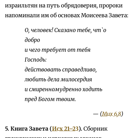
израильтян на путь обрядоверия, пророки
напоминали им об основах Моисеева Завета:
О, человек! Сказано тебе, чт`о
добро
и чего требует от тебя
Господь:
действовать справедливо,
любить дела милосердия
и смиренномудренно ходить
пред Богом твоим.
— (
Мих 6,8
)
5. Книга Завета (
Исх 21–23
).
Сборник