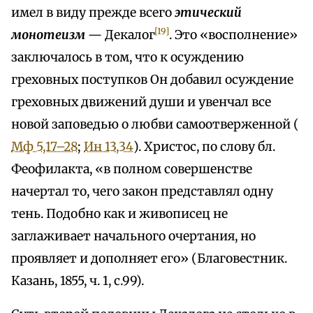
имел в виду прежде всего
этический
[19]
монотеизм
— Декалог
. Это «восполнение»
заключалось в том, что к осуждению
греховных поступков Он добавил осуждение
греховных движений души и увенчал все
новой заповедью о любви самоотверженной (
Мф 5,17–28
;
Ин 13,34
). Христос, по слову бл.
Феофилакта, «в полном совершенстве
начертал то, чего закон представлял одну
тень. Подобно как и живописец не
заглаживает начального очертания, но
проявляет и дополняет его» (Благовестник.
Казань, 1855, ч. 1, с.99).