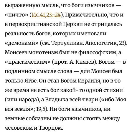
выраженную мысль, что боги язычников —
«ничто» (
Ис 41,23–24
). Примечательно, что и
в первохристианской Церкви не отрицалась
реальность богов, которых именовали
«демонами» (см. Тертуллиан. Апологетик, 23).
Моисеев монотеизм был не философским, а
«практическим» (прот. А. Князев). Богом — в
подлинном смысле слова — для Моисея был
только Ягве. Он стал Богом Израиля, но в то
же время не есть бог какой-то одной стихии
(или народа), а Владыка всей твари («ибо Моя
вся земля»; 19,5). Ни боги язычников, ни
земные соблазны не должны стоять между
человеком и Творцом.