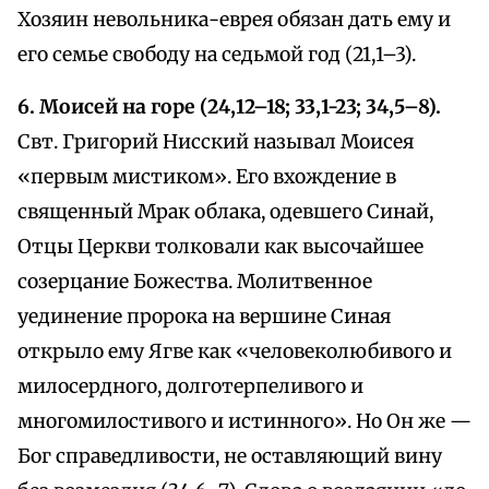
Хозяин невольника-еврея обязан дать ему и
его семье свободу на седьмой год (21,1–3).
6. Моисей на горе (24,12–18; 33,1-23; 34,5–8).
Свт. Григорий Нисский называл Моисея
«первым мистиком». Его вхождение в
священный Мрак облака, одевшего Синай,
Отцы Церкви толковали как высочайшее
созерцание Божества. Молитвенное
уединение пророка на вершине Синая
открыло ему Ягве как «человеколюбивого и
милосердного, долготерпеливого и
многомилостивого и истинного». Но Он же —
Бог справедливости, не оставляющий вину