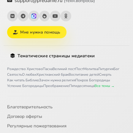
support@predanie.ru
(техн.вопросы)
Мне нужна помощь
Тематические страницы медиатеки
Рождество Христово
Пасха
Великий пост
Пост
Молитва
Литургия
Бог
Святость
О любви
Христианский брак
Воспитание детей
Смерть
Как читать Библию
Зачем нужна религия
Покров Богородицы
Успение Богородицы
Преображение
Пятидесятница
Все темы →
Благотворительность
Договор оферты
Регулярные пожертвования