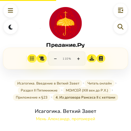
Предание.Ру
−
+
110%
Исагогика. Введение в Ветхий Завет
Читать онлайн
Раздел II Пятикнижие
МОИСЕЙ (XIII век до Р.Х.)
Приложение к §23
4. Из договора Рамсеса II c хеттами
Исагогика. Ветхий Завет
Мень Александр, протоиерей