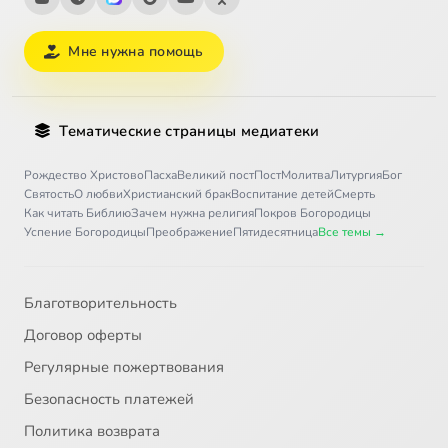
Мне нужна помощь
Тематические страницы медиатеки
Рождество Христово
Пасха
Великий пост
Пост
Молитва
Литургия
Бог
Святость
О любви
Христианский брак
Воспитание детей
Смерть
Как читать Библию
Зачем нужна религия
Покров Богородицы
Успение Богородицы
Преображение
Пятидесятница
Все темы →
Благотворительность
Договор оферты
Регулярные пожертвования
Безопасность платежей
Политика возврата