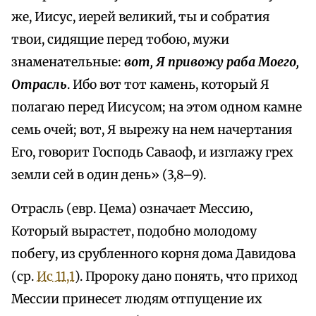
же, Иисус, иерей великий, ты и собратия
твои, сидящие перед тобою, мужи
знаменательные:
вот, Я привожу раба Моего,
Отрасль
. Ибо вот тот камень, который Я
полагаю перед Иисусом; на этом одном камне
семь очей; вот, Я вырежу на нем начертания
Его, говорит Господь Саваоф, и изглажу грех
земли сей в один день» (3,8–9).
Отрасль (евр. Цема) означает Мессию,
Который вырастет, подобно молодому
побегу, из срубленного корня дома Давидова
(ср.
Ис 11,1
). Пророку дано понять, что приход
Мессии принесет людям отпущение их