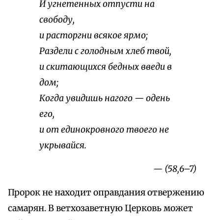
И угнетенных отпусти на
свободу,
и расторгни всякое ярмо;
Раздели с голодным хлеб твой,
и скитающихся бедных введи в
дом;
Когда увидишь нагого — одень
его,
и от единокровного твоего не
укрывайся.
— (58,6–7)
Пророк не находит оправдания отвержению
самарян. В ветхозаветную Церковь может