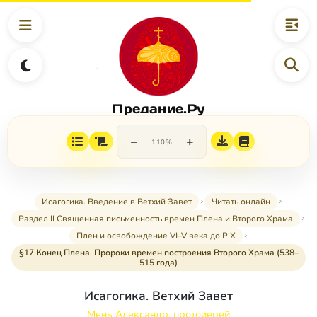
Предание.Ру
−
+
110%
Исагогика. Введение в Ветхий Завет
Читать онлайн
Раздел II Священная письменность времен Плена и Второго Храма
Плен и освобождение VI–V века до Р.Х
§17 Конец Плена. Пророки времен построения Второго Храма (538–
515 года)
Исагогика. Ветхий Завет
Мень Александр, протоиерей