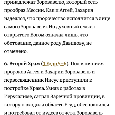
принадлежат Зоровавелю, который есть
прообраз Мессии. Как и Аггей, Захария
надеялся, что пророчество исполнится в лице
самого Зоровавеля. Но духовный смысл
открытого Богом означал лишь, что
обетование, данное роду Давидову, не
отменено.
6. Второй Храм (
1 Ездр 5–6
).
Под влиянием
пророков Аггея и Захарии Зоровавель и
первосвященник Иисус приступили к
постройке Храма. Узнав о работах в
Иерусалиме, сатрап Заречной провинции, в
которую входила область Егуд, обеспокоился
и потребовал от иудеев отчета. Зоровавель