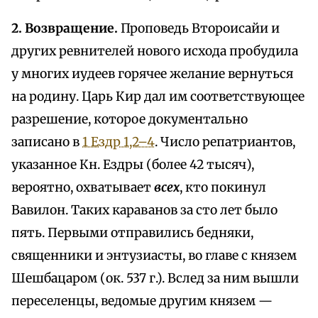
2. Возвращение.
Проповедь Второисайи и
других ревнителей нового исхода пробудила
у многих иудеев горячее желание вернуться
на родину. Царь Кир дал им соответствующее
разрешение, которое документально
записано в
1 Ездр 1,2–4
. Число репатриантов,
указанное Кн. Ездры (более 42 тысяч),
вероятно, охватывает
всех
, кто покинул
Вавилон. Таких караванов за сто лет было
пять. Первыми отправились бедняки,
священники и энтузиасты, во главе с князем
Шешбацаром (ок. 537 г.). Вслед за ним вышли
переселенцы, ведомые другим князем —