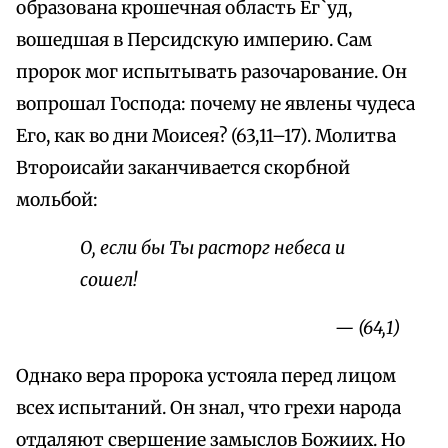
образована крошечная область Ег`уд,
вошедшая в Персидскую империю. Сам
пророк мог испытывать разочарование. Он
вопрошал Господа: почему не явлены чудеса
Его, как во дни Моисея? (63,11–17). Молитва
Второисайи заканчивается скорбной
мольбой:
О, если бы Ты расторг небеса и
сошел!
— (64,1)
Однако вера пророка устояла перед лицом
всех испытаний. Он знал, что грехи народа
отдаляют свершение замыслов Божиих. Но