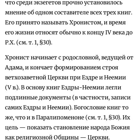
что среди экзегетов прочно установилось
мнение об одном составителе всех трех книг.
Его принято называть Хронистом, и время
его жизни относят обычно к концу IV века до
Р.Х. (см. т. 1, §30).
Хронист начинает с родословной, ведущей от
Адама, и кончает формированием строя
ветхозаветной Церкви при Ездре и Неемии
(V в.). В основу книг Ездры-Неемии легли
подлинные документы (в частности, записи
самих Ездры и Неемии). Богословие книг то
же, что и в Паралипоменоне (см. т. 1, §30). Их
цель — показать становление народа Божия
как религиозной Общины — Церкви.