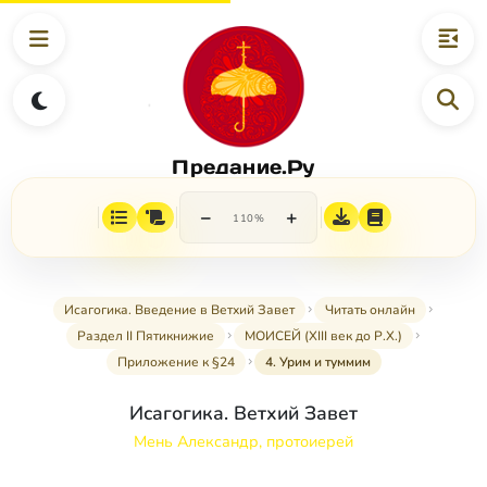
Предание.Ру
−
+
110%
Исагогика. Введение в Ветхий Завет
Читать онлайн
Раздел II Пятикнижие
МОИСЕЙ (XIII век до Р.Х.)
Приложение к §24
4. Урим и туммим
Исагогика. Ветхий Завет
Мень Александр, протоиерей