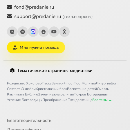
fond@predanie.ru
support@predanie.ru
(техн.вопросы)
Мне нужна помощь
Тематические страницы медиатеки
Рождество Христово
Пасха
Великий пост
Пост
Молитва
Литургия
Бог
Святость
О любви
Христианский брак
Воспитание детей
Смерть
Как читать Библию
Зачем нужна религия
Покров Богородицы
Успение Богородицы
Преображение
Пятидесятница
Все темы →
Благотворительность
Договор оферты