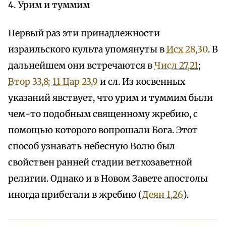
4. Урим и туммим
Первый раз эти принадлежности
израильского культа упомянуты в
Исх 28,30
. В
дальнейшем они встречаются в
Числ 27,21
;
Втор 33,8; 1
1 Цар 23,9
и сл. Из косвенных
указаний явствует, что урим и туммим были
чем-то подобным священному жребию, с
помощью которого вопрошали Бога. Этот
способ узнавать небесную Волю был
свойствен ранней стадии ветхозаветной
религии. Однако и в Новом Завете апостолы
иногда прибегали в жребию (
Деян 1,26
).