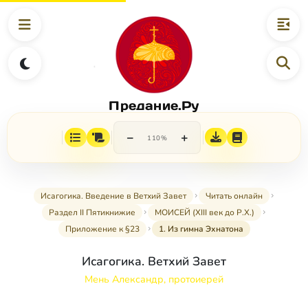
Предание.Ру
−
+
110%
Исагогика. Введение в Ветхий Завет
Читать онлайн
Раздел II Пятикнижие
МОИСЕЙ (XIII век до Р.Х.)
Приложение к §23
1. Из гимна Эхнатона
Исагогика. Ветхий Завет
Мень Александр, протоиерей