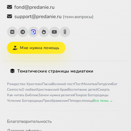
fond@predanie.ru
support@predanie.ru
(техн.вопросы)
Мне нужна помощь
Тематические страницы медиатеки
Рождество Христово
Пасха
Великий пост
Пост
Молитва
Литургия
Бог
Святость
О любви
Христианский брак
Воспитание детей
Смерть
Как читать Библию
Зачем нужна религия
Покров Богородицы
Успение Богородицы
Преображение
Пятидесятница
Все темы →
Благотворительность
Договор оферты