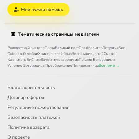
Мне нужна помощь
Тематические страницы медиатеки
Рождество Христово
Пасха
Великий пост
Пост
Молитва
Литургия
Бог
Святость
О любви
Христианский брак
Воспитание детей
Смерть
Как читать Библию
Зачем нужна религия
Покров Богородицы
Успение Богородицы
Преображение
Пятидесятница
Все темы →
Благотворительность
Договор оферты
Регулярные пожертвования
Безопасность платежей
Политика возврата
О проекте