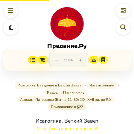
Предание.Ру
−
+
110%
Исагогика. Введение в Ветхий Завет
Читать онлайн
Раздел II Пятикнижие
Авраам. Патриархи (Бытие 11–50) XIX–XVII вв. до Р.Х
Приложение к §22
Исагогика. Ветхий Завет
Мень Александр, протоиерей