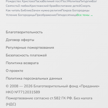
Рождество Христово
Пасха
Великий пост
Пост
Молитва
Литургия
Бог
Святость
О любви
Христианский брак
Воспитание детей
Смерть
Как читать Библию
Зачем нужна религия
Покров Богородицы
Успение Богородицы
Преображение
Пятидесятница
Все темы →
Благотворительность
Договор оферты
Регулярные пожертвования
Безопасность платежей
Политика возврата
О проекте
Политика персональных данных
© 2008 — 2026 Благотворительный фонд «Предание»
НКО №7712031589
Пожертвование согласно ст.582 ГК РФ. Без налога
(НДС)