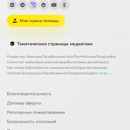
Мне нужна помощь
Тематические страницы медиатеки
Рождество Христово
Пасха
Великий пост
Пост
Молитва
Литургия
Бог
Святость
О любви
Христианский брак
Воспитание детей
Смерть
Как читать Библию
Зачем нужна религия
Покров Богородицы
Успение Богородицы
Преображение
Пятидесятница
Все темы →
Благотворительность
Договор оферты
Регулярные пожертвования
Безопасность платежей