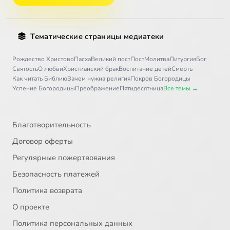
Тематические страницы медиатеки
Рождество Христово
Пасха
Великий пост
Пост
Молитва
Литургия
Бог
Святость
О любви
Христианский брак
Воспитание детей
Смерть
Как читать Библию
Зачем нужна религия
Покров Богородицы
Успение Богородицы
Преображение
Пятидесятница
Все темы →
Благотворительность
Договор оферты
Регулярные пожертвования
Безопасность платежей
Политика возврата
О проекте
Политика персональных данных