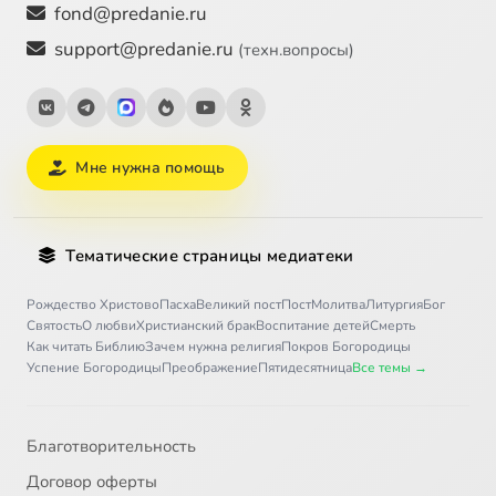
fond@predanie.ru
support@predanie.ru
(техн.вопросы)
Мне нужна помощь
Тематические страницы медиатеки
Рождество Христово
Пасха
Великий пост
Пост
Молитва
Литургия
Бог
Святость
О любви
Христианский брак
Воспитание детей
Смерть
Как читать Библию
Зачем нужна религия
Покров Богородицы
Успение Богородицы
Преображение
Пятидесятница
Все темы →
Благотворительность
Договор оферты