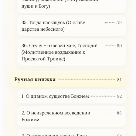
души к Богу)
35. Тогда насыщусь (О славе
79
царства небесного)
36. Стучу – отверзи мне, Господи!
80
(Молитвенное воздыхание к
Пресвятой Троице)
Ручная книжка
81
1. О дивном существе Божием
82
2. О неизреченном всеведении
83
Божием
3. О стремлении души к Богу
84