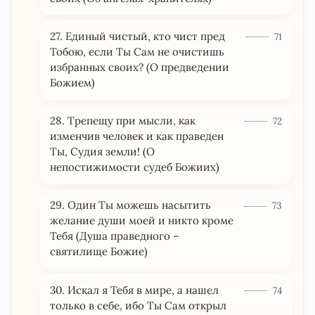
27. Единый чистый, кто чист пред
71
Тобою, если Ты Сам не очистишь
избранных своих? (О предведении
Божием)
28. Трепещу при мысли, как
72
изменчив человек и как праведен
Ты, Судия земли! (О
непостижимости судеб Божиих)
29. Один Ты можешь насытить
73
желание души моей и никто кроме
Тебя (Душа праведного –
святилище Божие)
30. Искал я Тебя в мире, а нашел
74
только в себе, ибо Ты Сам открыл