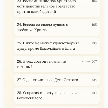
23. Воспоминание язв Христовых
104
есть действительное врачевство
против всех бедствий
24. Беседа со своею душою о
105
любви ко Христу
25. Ничто не может удовлетворить
106
душу, кроме Высочайшего Блага
26. В чем состоит познание
107
истины?
27. О действии в нас Духа Святого
108
28. О нравах и поступках человека
109
боголюбивого