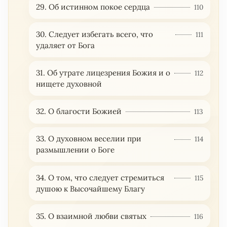
29. Об истинном покое сердца
110
30. Следует избегать всего, что
111
удаляет от Бога
31. Об утрате лицезрения Божия и о
112
нищете духовной
32. О благости Божией
113
33. О духовном веселии при
114
размышлении о Боге
34. О том, что следует стремиться
115
душою к Высочайшему Благу
35. О взаимной любви святых
116