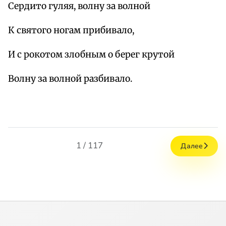
Сердито гуляя, волну за волной
К святого ногам прибивало,
И с рокотом злобным о берег крутой
Волну за волной разбивало.
1 / 117
Далее