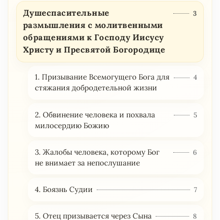
Душеспасительные
3
размышления с молитвенными
обращениями к Господу Иисусу
Христу и Пресвятой Богородице
1. Призывание Всемогущего Бога для
4
стяжания добродетельной жизни
2. Обвинение человека и похвала
5
милосердию Божию
3. Жалобы человека, которому Бог
6
не внимает за непослушание
4. Боязнь Судии
7
5. Отец призывается через Сына
8