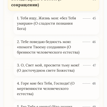
сокращении)
1. Тебя ищу, Жизнь моя: «без Тебя
45
умираю» (О сладости познания
Бога)
2. Тебе поведаю бедность мою:
46
«помоги Твоему созданию» (О
бренности человеческого естества)
3. О, Свет мой, просвети тьму мою!
47
(О досточудном свете Божества)
4. Горе мне без Тебя, Господи! (О
48
мертвенности человеческого
естества)
5. Без Тебя я ничто! (Что значит
49