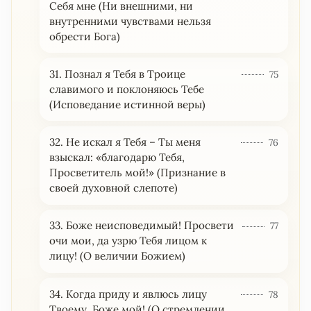
Себя мне (Ни внешними, ни
внутренними чувствами нельзя
обрести Бога)
31. Познал я Тебя в Троице
75
славимого и поклоняюсь Тебе
(Исповедание истинной веры)
32. Не искал я Тебя – Ты меня
76
взыскал: «благодарю Тебя,
Просветитель мой!» (Признание в
своей духовной слепоте)
33. Боже неисповедимый! Просвети
77
очи мои, да узрю Тебя лицом к
лицу! (О величии Божием)
34. Когда приду и явлюсь лицу
78
Твоему, Боже мой! (О стремлении