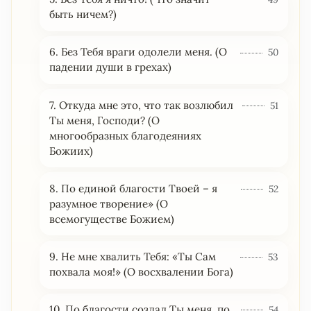
быть ничем?)
6. Без Тебя враги одолели меня. (О
50
падении души в грехах)
7. Откуда мне это, что так возлюбил
51
Ты меня, Господи? (О
многообразных благодеяниях
Божиих)
8. По единой благости Твоей – я
52
разумное творение» (О
всемогуществе Божием)
9. Не мне хвалить Тебя: «Ты Сам
53
похвала моя!» (О восхвалении Бога)
10. По благости создал Ты меня, по
54