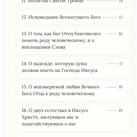
11. Молитва Святой Троице
14
12. Исповедание Всемогущего Бога
15
13. О том, как Бог Отец благоволил
16
помочь роду человеческому, и о
воплощении Слова
14. О надежде, которую душа
17
должна иметь на Господа Иисуса
15. О неизмеримой любви Вечного
18
Бога Отца к роду человеческому
16. О двух естествах в Иисусе
19
Христе, милующем нас и
ходатайствующем о нас