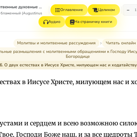
Молитвы и Молитвенные духовные рассуждения (из дополнений к сочинениям)
−
Оглавление
Целиком
1
 блаженный (Augustinus Aurelius)
Аудио
На страничку книги
Молитвы и молитвенные рассуждения
Читать онлайн
ьные размышления с молитвенными обращениями к Господу Иисус
Богородице
6. О двух естествах в Иисусе Христе, милующем нас и ходатайств
стествах в Иисусе Христе, милующем нас и
 устами и сердцем и всею возможною сило
вое, Господи Боже наш, и за все щедроты