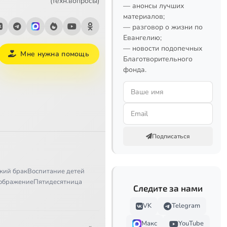
(техн.вопросы)
— анонсы лучших
материалов;
— разговор о жизни по
Евангелию;
— новости подопечных
Мне нужна помощь
Благотворительного
фонда.
Подписаться
кий брак
Воспитание детей
ображение
Пятидесятница
Следите за нами
VK
Telegram
Макс
YouTube