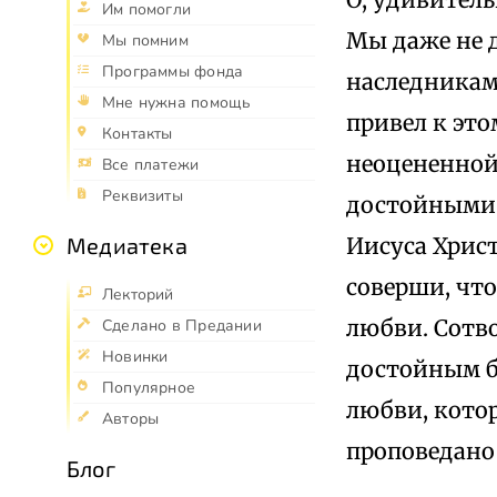
Им помогли
Мы даже не 
Мы помним
Программы фонда
наследниками
Мне нужна помощь
привел к это
Контакты
неоцененной
Все платежи
Реквизиты
достойными 
Иисуса Христ
Медиатека
соверши, что
Лекторий
любви. Сотв
Сделано в Предании
Новинки
достойным б
Популярное
любви, котор
Авторы
проповедано
Блог