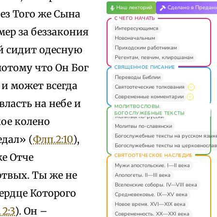
Наш лекторий
Сделано в Предан
ез Того же Сына
С ЧЕГО НАЧАТЬ
Интересующимся
мер за беззакония
Новоначальным
ой сидит одесную
Приходским работникам
Регентам, певчим, клирошанам
 потому что Он Бог
СВЯЩЕННОЕ ПИСАНИЕ
Переводы Библии
 и может всегда
Святоотеческие толкования
Современные комментарии
власть на небе и
МОЛИТВОСЛОВЫ.
БОГОСЛУЖЕБНЫЕ ТЕКСТЫ
Молитвы по-русски
кое колено
Молитвы по-славянски
Богослужебные тексты на русском язык
едал» (
Флп.2:10
),
Богослужебные тексты на церковнослав
же Отче
СВЯТООТЕЧЕСКОЕ НАСЛЕДИЕ
Мужи апостольские. I—II века
твых. Ты же не
Апологеты. II—III века
Вселенские соборы. IV—VIII века
сердце Которого
Средневековье. IX—XV века
Новое время. XVI—XIX века
 2:3
). Он –
Современность. XX—XXI века