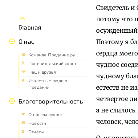
Свидетель и 
потому что п
Главная
осужденный, 
О нас
Поэтому я бл
сердца моего
Команда Предание.ру
чудное соеди
Попечительский совет
Наши друзья
чудному бла
Известные люди о
естеств не и
Предании
четвертое ли
Благотворительность
а не слилось
О нашем фонде
человек, чело
Новости
Отчёты
О, удивитель