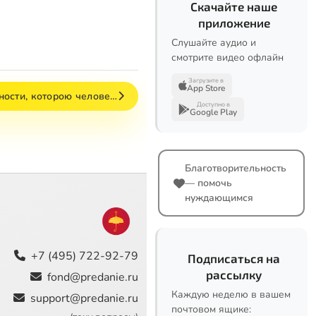
Скачайте наше
приложение
Слушайте аудио и
смотрите видео офлайн
Загрузите в
App Store
ности, которою челове…
Доступно в
Google Play
Благотворительность
— помочь
нуждающимся
+7 (495) 722-92-79
Подписаться на
рассылку
fond@predanie.ru
Каждую неделю в вашем
support@predanie.ru
почтовом ящике: