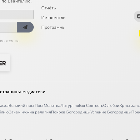
 по Евангелию.
Отчёты
Им помогли
Программы
ляются на
 страницы медиатеки
асха
Великий пост
Пост
Молитва
Литургия
Бог
Святость
О любви
Христианс
иблию
Зачем нужна религия
Покров Богородицы
Успение Богородицы
Пре