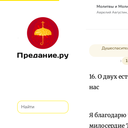
Аврелий Августин,
Душеспасител
Предание.ру
1
16. О двух е
нас
Я благодарю
милосердие Т