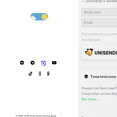
— разговор о жизни
Рассылки осуществ
платформе
Тематические
Рождество Христово
П
Смерть
Как читать Б
Все темы →
© 2005-2026 Благотворительный фонд