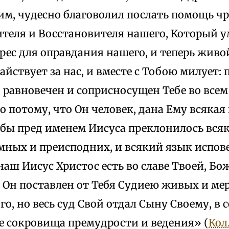
им, чудесно благоволил послать помощь чр
ителя и Восстановителя нашего, Который у
рес для оправдания нашего, и теперь жив
тайствует за нас, и вместе с Тобою милует:
, равновечен и соприсносущен Тебе во всем
Но потому, что Он человек, дана Ему всякая 
абы пред именем Иисуса преклонилось вся
мных и преисподних, и всякий язык испов
наш Иисус Христос есть во славе Твоей, Бо
 Он поставлен от Тебя Судиею живых и мер
о, но весь суд Свой отдал Сыну Своему, в 
е сокровища премудрости и ведения» (
Кол.