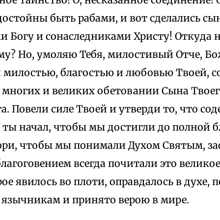
достойны быть рабами, и вот сделались с
 Богу и сонаследниками Христу! Откуда н
му? Но, умоляю Тебя, милостивый Отче, Бо
 милостью, благостью и любовью Твоей, с
многих и великих обетовании Сына Твоего
а. Повели силе Твоей и утверди то, что соде
 ты начал, чтобы мы достигли до полной 
ори, чтобы мы понимали Духом Святым, за
лагоговением всегда почитали это великое
ое явилось во плоти, оправдалось в духе, 
 язычникам и принято верою в мире.