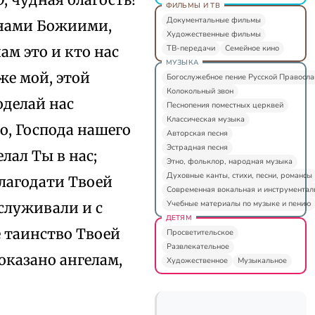
ФИЛЬМЫ И ТВ
Документальные фильмы
ынами Божиими,
Художественные фильмы
ТВ-передачи
Семейное кино
ам это и кто нас
МУЗЫКА
же мой, этой
Богослужебное пение Русской Правосл
Колокольный звон
оделай нас
Песнопения поместных церквей
Классическая музыка
, Господа нашего
Авторская песня
Эстрадная песня
лал Ты в нас;
Этно, фольклор, народная музыка
Духовные канты, стихи, песни, романсы
благодати Твоей
Современная вокальная и инструментал
Учебные материалы по музыке и пению
служивали и с
ДЕТЯМ
 таинство Твоей
Просветительское
Развлекательное
показано ангелам,
Художественное
Музыкальное