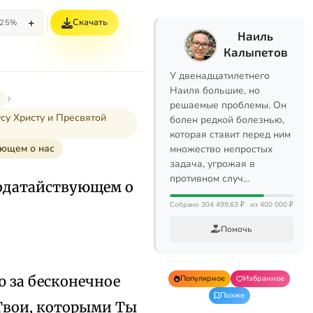
+
Скачать
25%
Наиль
Калыпетов
У двенадцатилетнего
Наиля большие, но
решаемые проблемы. Он
у Христу и Пресвятой
болен редкой болезнью,
которая ставит перед ним
ующем о нас
множество непростых
задача, угрожая в
противном случ…
 ходатайствующем о
Собрано 304 499,63 ₽
из 400 000 ₽
Помочь
ю за бесконечное
Популярное
Избранное
Позже
 Твои, которыми Ты