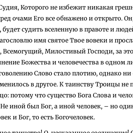
Судия, Которого не избежит никакая грешн
ред очами Его все обнажено и открыто. Он
будет судить вселенную в правоте и людей
агословлю имя святое Твое вовеки и просл
, Всемогущий, Милостивый Господи, за эт
нение Божества и человечества в одном ли
говолению Слово стало плотию, однако ни 
зменилось в другое. К таинству Троицы не
цо: потому что существо Бога Слова и чело
. Не иной был Бог, а иной человек, – но оди
век и Бог, то есть Богочеловек.
ное таинство! О, несказанное соединение! О