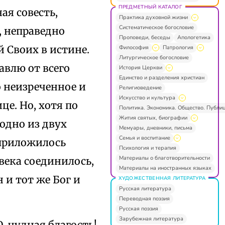
ПРЕДМЕТНЫЙ КАТАЛОГ
ая совесть,
Практика духовной жизни
Систематическое богословие
, неправедно
Проповеди, беседы
Апологетика
 Своих в истине.
Философия
Патрология
Литургическое богословие
авлю от всего
История Церкви
Единство и разделения христиан
о неизреченное и
Религиоведение
Искусство и культура
це. Но, хотя по
Политика. Экономика. Общество. Публи
Жития святых, биографии
одно из двух
Мемуары, дневники, письма
Семья и воспитание
 приложилось
Психология и терапия
Материалы о благотворительности
века соединилось,
Материалы на иностранных языках
н и тот же Бог и
ХУДОЖЕСТВЕННАЯ ЛИТЕРАТУРА
Русская литература
Переводная поэзия
Русская поэзия
Зарубежная литература
, чудная благость!