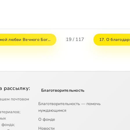
19 / 117
имой любви Вечного Бог…
17. О благодар
а рассылку:
Благотворительность
ашем почтовом
Благотворительность — помочь
нуждающимся
атериалов;
ных
О фонде
 фонда;
Новости