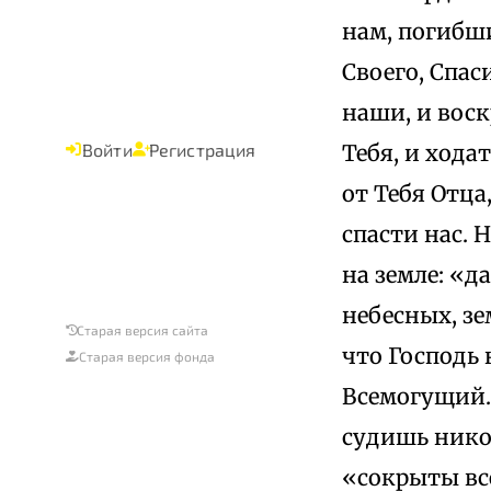
нам, погибш
Своего, Спас
наши, и воск
Тебя, и хода
Войти
Регистрация
от Тебя Отца
спасти нас. 
на земле: «д
небесных, зе
Старая версия сайта
что Господь 
Старая версия фонда
Всемогущий.
судишь никог
«сокрыты вс