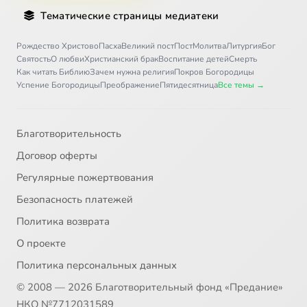
Тематические страницы медиатеки
Рождество Христово
Пасха
Великий пост
Пост
Молитва
Литургия
Бог
Святость
О любви
Христианский брак
Воспитание детей
Смерть
Как читать Библию
Зачем нужна религия
Покров Богородицы
Успение Богородицы
Преображение
Пятидесятница
Все темы →
Благотворительность
Договор оферты
Регулярные пожертвования
Безопасность платежей
Политика возврата
О проекте
Политика персональных данных
© 2008 — 2026 Благотворительный фонд «Предание»
НКО №7712031589