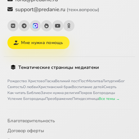
support@predanie.ru
(техн.вопросы)
Мне нужна помощь
Тематические страницы медиатеки
Рождество Христово
Пасха
Великий пост
Пост
Молитва
Литургия
Бог
Святость
О любви
Христианский брак
Воспитание детей
Смерть
Как читать Библию
Зачем нужна религия
Покров Богородицы
Успение Богородицы
Преображение
Пятидесятница
Все темы →
Благотворительность
Договор оферты