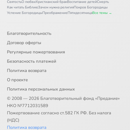
Святость
О любви
Христианский брак
Воспитание детей
Смерть
Как читать Библию
Зачем нужна религия
Покров Богородицы
Успение Богородицы
Преображение
Пятидесятница
Все темы →
Благотворительность
Договор оферты
Регулярные пожертвования
Безопасность платежей
Политика возврата
О проекте
Политика персональных данных
© 2008 — 2026 Благотворительный фонд «Предание»
НКО №7712031589
Пожертвование согласно ст.582 ГК РФ. Без налога
(НДС)
Политика возврата