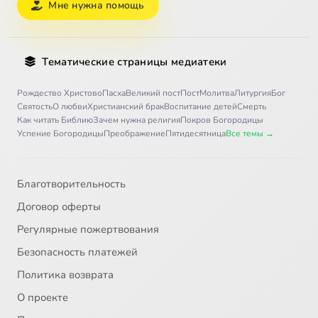
Мне нужна помощь
Тематические страницы медиатеки
Рождество Христово
Пасха
Великий пост
Пост
Молитва
Литургия
Бог
Святость
О любви
Христианский брак
Воспитание детей
Смерть
Как читать Библию
Зачем нужна религия
Покров Богородицы
Успение Богородицы
Преображение
Пятидесятница
Все темы →
Благотворительность
Договор оферты
Регулярные пожертвования
Безопасность платежей
Политика возврата
О проекте