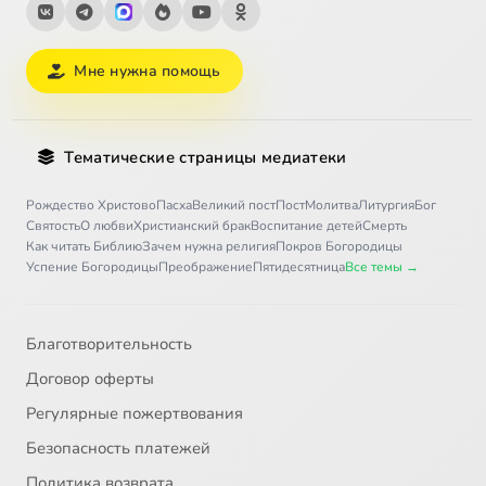
Мне нужна помощь
Тематические страницы медиатеки
Рождество Христово
Пасха
Великий пост
Пост
Молитва
Литургия
Бог
Святость
О любви
Христианский брак
Воспитание детей
Смерть
Как читать Библию
Зачем нужна религия
Покров Богородицы
Успение Богородицы
Преображение
Пятидесятница
Все темы →
Благотворительность
Договор оферты
Регулярные пожертвования
Безопасность платежей
Политика возврата