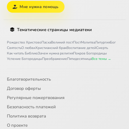
Мне нужна помощь
Тематические страницы медиатеки
Рождество Христово
Пасха
Великий пост
Пост
Молитва
Литургия
Бог
Святость
О любви
Христианский брак
Воспитание детей
Смерть
Как читать Библию
Зачем нужна религия
Покров Богородицы
Успение Богородицы
Преображение
Пятидесятница
Все темы →
Благотворительность
Договор оферты
Регулярные пожертвования
Безопасность платежей
Политика возврата
О проекте