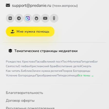
support@predanie.ru
(техн.вопросы)
Мне нужна помощь
Тематические страницы медиатеки
Рождество Христово
Пасха
Великий пост
Пост
Молитва
Литургия
Бог
Святость
О любви
Христианский брак
Воспитание детей
Смерть
Как читать Библию
Зачем нужна религия
Покров Богородицы
Успение Богородицы
Преображение
Пятидесятница
Все темы →
Благотворительность
Договор оферты
Регулярные пожертвования