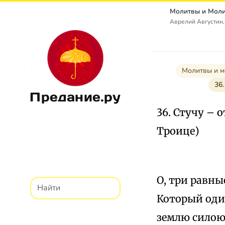
Аврелий Августин,
Молитвы и м
36.
Предание.ру
36. Стучу – 
Троице)
О, три равны
Который оди
землю силою