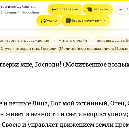
Молитвы и Молитвенные духовные рассуждения (из дополнений к сочинениям)
−
Оглавление
Целиком
1
 блаженный (Augustinus Aurelius)
Аудио
На страничку книги
олитвенные рассуждения
Читать онлайн
Беседы души с Б
 Стучу – отверзи мне, Господи! (Молитвенное воздыхание к Пресв
отверзи мне, Господи! (Молитвенное возды
е и вечные Лица, Бог мой истинный, Отец, 
н живет в вечности и свете неприступном
 Своею и управляет движением земли пре