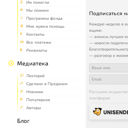
Им помогли
Мы помним
Подписаться н
Программы фонда
Каждую неделю в в
Мне нужна помощь
ящике:
Контакты
— анонсы лучших м
Все платежи
— новости подопеч
Благотворительного
Реквизиты
— разговор о жизни
Медиатека
Лекторий
Сделано в Предании
Рассылки осуществ
Новинки
платформе
Популярное
Авторы
Блог