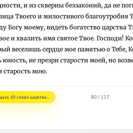
дности, и из скверны беззаконий, да не по
ица Твоего и милостивого благоутробия Т
оду Богу моему, видеть богатство царства Т
вое и хвалить имя святое Твое. Господи! 
рый веселишь сердце мое памятью о Тебе, 
юность, не презри старости моей, но возве
и старость мою.
80 / 117
щусь (О славе царства…