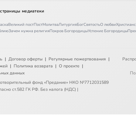
 страницы медиатеки
асха
Великий пост
Пост
Молитва
Литургия
Бог
Святость
О любви
Христианс
иблию
Зачем нужна религия
Покров Богородицы
Успение Богородицы
Пре
ть
|
Договор оферты
|
Регулярные пожертвования
|
Распр
ежей
|
Политика возврата
|
О проекте
|
ьных данных
По
готворительный фонд «Предание» НКО №7712031589
асно ст.582 ГК РФ. Без налога (НДС)
|