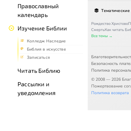
Православный
Тематические
календарь
Рождество Христово
П
Изучение Библии
Смерть
Как читать Б
Все темы →
Колледж Наследие
Библия в искусстве
Благотворительнос
Записаться
Безопасность плат
Читать Библию
Политика персонал
© 2008 — 2026 Бла
Рассылки и
Пожертвование согл
уведомления
Политика возврата