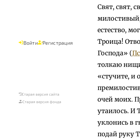
Свят, свят, 
милостивый,
естество, мо
Троица! Отв
Войти
Регистрация
Господа» (
Пс
толкаю нищи
«стучите, и 
премилостив
Старая версия сайта
очей моих. П
Старая версия фонда
утаилось. И 
уклонись в г
подай руку Т