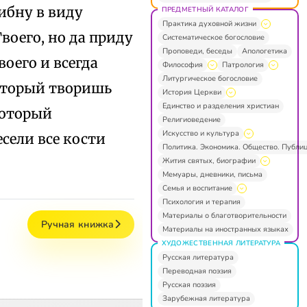
гибну в виду
ПРЕДМЕТНЫЙ КАТАЛОГ
Практика духовной жизни
воего, но да приду
Систематическое богословие
Проповеди, беседы
Апологетика
воего и всегда
Философия
Патрология
Литургическое богословие
Который творишь
История Церкви
Единство и разделения христиан
Который
Религиоведение
Искусство и культура
сели все кости
Политика. Экономика. Общество. Публи
Жития святых, биографии
Мемуары, дневники, письма
Семья и воспитание
Психология и терапия
Материалы о благотворительности
Ручная книжка
Материалы на иностранных языках
ХУДОЖЕСТВЕННАЯ ЛИТЕРАТУРА
Русская литература
Переводная поэзия
Русская поэзия
Зарубежная литература