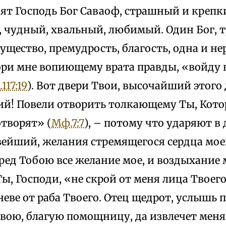
свят Господь Бог Саваоф, страшный и креп
 чудный, хвальный, любимый. Один Бог, т
гущество, премудрость, благость, одна и н
ори мне вопиющему врата правды, «войду 
.117:19
). Вот двери Твои, высочайший этого 
й! Повели отворить толкающему Ты, Кото
отворят» (
Мф.7:7
), – потому что ударяют в 
ейший, желания стремящегося сердца моег
ред Тобою все желание мое, и воздыхание м
Ты, Господи, «не скрой от меня лица Твоего
неве от раба Твоего. Отец щедрот, услышь 
вою, благую помощницу, да извлечет меня 