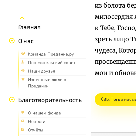
из болота бе
милосердия л
Главная
к Тебе, Госп
зреть лицо Т
О нас
чудеса, Кото
Команда Предание.ру
просвещаешь 
Попечительский совет
Наши друзья
мои и обнов
Известные люди о
Предании
Благотворительность
35. Тогда насы
О нашем фонде
Новости
Отчёты