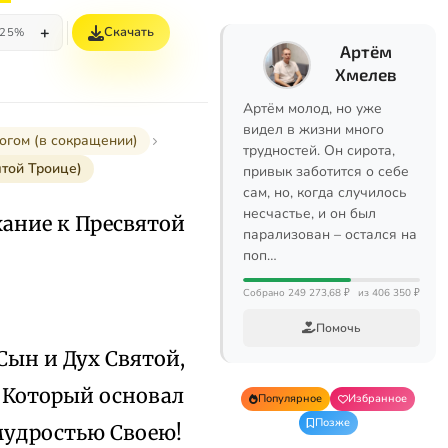
+
Скачать
25%
Артём
Хмелев
Артём молод, но уже
видел в жизни много
огом (в сокращении)
трудностей. Он сирота,
ятой Троице)
привык заботится о себе
сам, но, когда случилось
несчастье, и он был
хание к Пресвятой
парализован – остался на
поп…
Собрано 249 273,68 ₽
из 406 350 ₽
Помочь
Сын и Дух Святой,
; Который основал
Популярное
Избранное
Позже
мудростью Своею!