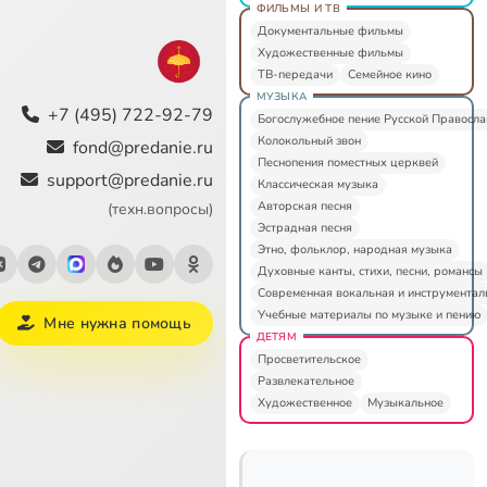
ФИЛЬМЫ И ТВ
Документальные фильмы
Художественные фильмы
ТВ-передачи
Семейное кино
МУЗЫКА
+7 (495) 722-92-79
Богослужебное пение Русской Правосл
Колокольный звон
fond@predanie.ru
Песнопения поместных церквей
support@predanie.ru
Классическая музыка
Авторская песня
(техн.вопросы)
Эстрадная песня
Этно, фольклор, народная музыка
Духовные канты, стихи, песни, романсы
Современная вокальная и инструментал
Учебные материалы по музыке и пению
Мне нужна помощь
ДЕТЯМ
Просветительское
Развлекательное
Художественное
Музыкальное