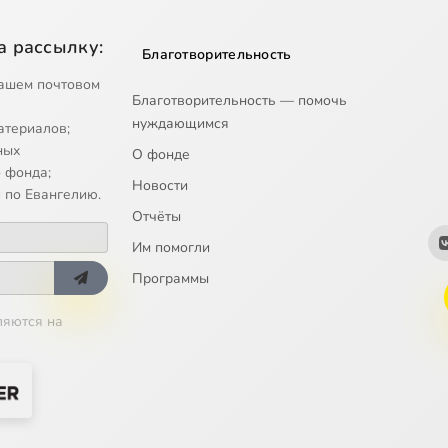
а рассылку:
Благотворительность
ашем почтовом
Благотворительность — помочь
нуждающимся
атериалов;
ных
О фонде
 фонда;
Новости
 по Евангелию.
Отчёты
Им помогли
Программы
ляются на