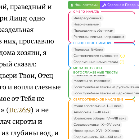
Наш лекторий
Сделано в Предан
кий, праведный и
С ЧЕГО НАЧАТЬ
ри Лица; одно
Интересующимся
Новоначальным
ераздельная
Приходским работникам
Регентам, певчим, клирошанам
в них, прославлю
СВЯЩЕННОЕ ПИСАНИЕ
Переводы Библии
дома хозяин, я
Святоотеческие толкования
Современные комментарии
рый сказал:
МОЛИТВОСЛОВЫ.
БОГОСЛУЖЕБНЫЕ ТЕКСТЫ
двери Твои, Отец
Молитвы по-русски
Молитвы по-славянски
о и вопли слезные
Богослужебные тексты на русском язык
Богослужебные тексты на церковнослав
ое от Тебя не
СВЯТООТЕЧЕСКОЕ НАСЛЕДИЕ
Мужи апостольские. I—II века
» (
Пс.26:9
) и не
Апологеты. II—III века
Вселенские соборы. IV—VIII века
плач сироты и
Средневековье. IX—XV века
Новое время. XVI—XIX века
из глубины вод, и
Современность. XX—XXI века