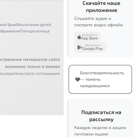
Скачайте наше
приложение
Слушайте аудио и
кий брак
Воспитание детей
смотрите видео офлайн
ображение
Пятидесятница
Загрузите в
App Store
Доступно в
Google Play
остранение материалов сайта
возможно только в рамках
Благотворительность
льзовательского соглашения
— помочь
нуждающимся
Подписаться на
рассылку
Каждую неделю в вашем
почтовом ящике: