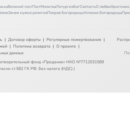
асха
Великий пост
Пост
Молитва
Литургия
Бог
Святость
О любви
Христианс
иблию
Зачем нужна религия
Покров Богородицы
Успение Богородицы
Пре
ть
|
Договор оферты
|
Регулярные пожертвования
|
Распр
ежей
|
Политика возврата
|
О проекте
|
ьных данных
По
готворительный фонд «Предание» НКО №7712031589
асно ст.582 ГК РФ. Без налога (НДС)
|