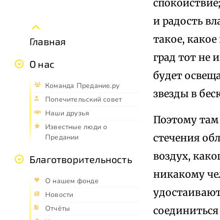
спокойствие;
и радость вл
такое, какое
Главная
град тот не 
О нас
будет освеща
Команда Предание.ру
звезды в бес
Попечительский совет
Наши друзья
Поэтому там
Известные люди о
стечения обл
Предании
воздух, како
Благотворительность
никакому чел
О нашем фонде
удостаивают
Новости
Отчёты
соединиться 