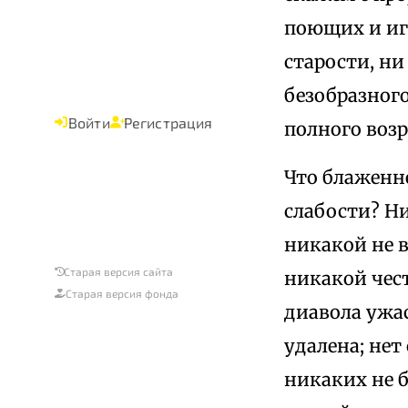
поющих и иг
старости, ни
безобразного
Войти
Регистрация
полного возр
Что блаженне
слабости? Ни
никакой не в
Старая версия сайта
никакой чест
Старая версия фонда
диавола ужас
удалена; нет
никаких не б