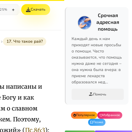
+
Скачать
25%
Срочная
адресная
помощь
Каждый день к нам
17. Что такое рай?
приходят новые просьбы
о помощи. Часто
оказывается, что помощь
нужна даже не сегодня –
она нужна была вчера: в
приеме лекарств
образовался нед…
мы написаны и
Помочь
 Богу и как
м о славном
Популярное
Избранное
жем. Поэтому,
Позже
Божий» (
Пс.86:3
):