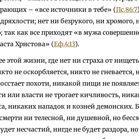
рающих – «все источники в тебе» (
Пс.86:7
 дряхлости; нет ни безрукого, ни хромого, 
; так как все приходят «в мужа совершенно
аста Христова» (
Еф.4:13
).
е этой жизни, где нет ни страха от нищет
кто не оскорбляется, никто не гневается, 
осстает похоти, никакой пищи не появляе
и или власти не трогает кичливость, ника
а, никаких нападок и козней демонских. 
 смерти ни телесной, ни душевной, но бесс
удет несчастий, нигде не будет раздора, но