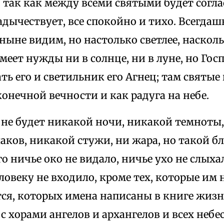
 так как между всеми святыми будет согла
адычествует, все спокойно и тихо. Всегдаш
 ныне видим, но настолько светлее, наскол
имеет нужды ни в солнце, ни в луне, но Го
ть его и светильник его Агнец; там святые
конечной вечности и как радуга на небе.
 не будет никакой ночи, никакой темноты
аков, никакой стужи, ни жара, но такой 
го ничье око не видало, ничье ухо не слыха
овеку не входило, кроме тех, которые им
ся, которых имена написаны в книге жизни
с хорами ангелов и архангелов и всех небе