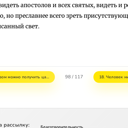
видеть апостолов и всех святых, видеть и 
о, но преславнее всего зреть присутствую
исанный свет.
98 / 117
азом можно получить ца…
18. Человек н
а рассылку:
Благотворительность