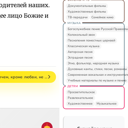
родителей наших.
Документальные фильмы
Художественные фильмы
щее лицо Божие и
ТВ-передачи
Семейное кино
МУЗЫКА
Богослужебное пение Русской Правосл
Колокольный звон
Песнопения поместных церквей
Классическая музыка
Авторская песня
Эстрадная песня
Этно, фольклор, народная музыка
Духовные канты, стихи, песни, романсы
Современная вокальная и инструментал
ичем, кроме любви, не …
Учебные материалы по музыке и пению
ДЕТЯМ
Просветительское
Развлекательное
Художественное
Музыкальное