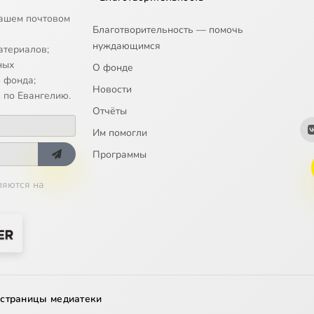
ашем почтовом
Благотворительность — помочь
нуждающимся
атериалов;
ных
О фонде
 фонда;
Новости
 по Евангелию.
Отчёты
Им помогли
Программы
ляются на
 страницы медиатеки