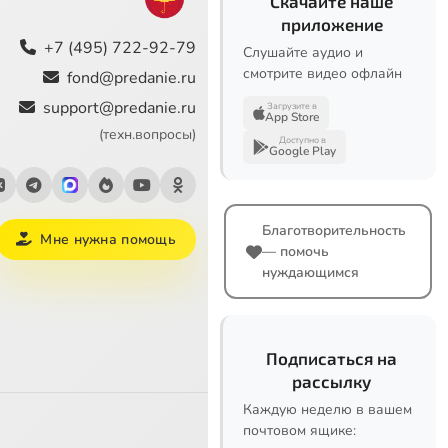
Скачайте наше
приложение
+7 (495) 722-92-79
Слушайте аудио и
смотрите видео офлайн
fond@predanie.ru
support@predanie.ru
Загрузите в
App Store
(техн.вопросы)
Доступно в
Google Play
Благотворительность
Мне нужна помощь
— помочь
нуждающимся
Подписаться на
рассылку
Каждую неделю в вашем
почтовом ящике: