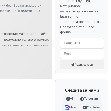
— анонсы лучших
кий брак
Воспитание детей
материалов;
ображение
Пятидесятница
— разговор о жизни по
Евангелию;
— новости подопечных
Благотворительного
фонда.
остранение материалов сайта
возможно только в рамках
льзовательского соглашения
Подписаться
Следите за нами
VK
Telegram
Макс
YouTube