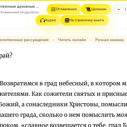
Молитвы и Молитвенные духовные рассуждения (из дополнений к сочинениям)
−
Оглавление
Целиком
1
 блаженный (Augustinus Aurelius)
Аудио
На страничку книги
молитвенные рассуждения
Читать онлайн
Ручная книжка
 рай?
 Возвратимся в град небесный, в котором 
жителями. Как сожители святых и присные
Божий, а сонаследники Христовы, помысли
ашего града, сколько о нем помыслить мо
роком, «славное возвещается о тебе, град 