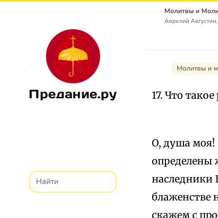
Аврелий Августин,
Молитвы и 
Предание.ру
17. Что такое
О, душа моя!
определены 
наследники 
блаженстве н
скажем с про