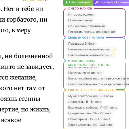
Наш лекторий
Сделано в Предан
). Нет в тебе ни
С ЧЕГО НАЧАТЬ
Интересующимся
ни горбатого, ни
Новоначальным
Приходским работникам
го, в меру
Регентам, певчим, клирошанам
СВЯЩЕННОЕ ПИСАНИЕ
Переводы Библии
Святоотеческие толкования
ы, ни болезненной
Современные комментарии
МОЛИТВОСЛОВЫ.
БОГОСЛУЖЕБНЫЕ ТЕКСТЫ
никто не завидует,
Молитвы по-русски
Молитвы по-славянски
тся желание,
Богослужебные тексты на русском язык
Богослужебные тексты на церковнослав
кого нет там от
СВЯТООТЕЧЕСКОЕ НАСЛЕДИЕ
Мужи апостольские. I—II века
Боязнь геенны
Апологеты. II—III века
Вселенские соборы. IV—VIII века
мертие, но жизнь;
Средневековье. IX—XV века
 всякое
Новое время. XVI—XIX века
Современность. XX—XXI века