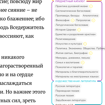
сие; повсюду мир
ПРЕДМЕТНЫЙ КАТАЛОГ
Практика духовной жизни
нее сияние – не
Систематическое богословие
Проповеди, беседы
Апологетика
ько блаженнее; ибо
Философия
Патрология
Литургическое богословие
сподь Вседержитель
История Церкви
Единство и разделения христиан
 воссияют, как
Религиоведение
Искусство и культура
Политика. Экономика. Общество. Публи
Жития святых, биографии
, никакого
Мемуары, дневники, письма
Семья и воспитание
благорастворенный
Психология и терапия
Материалы о благотворительности
ло и на сердце
Материалы на иностранных языках
ХУДОЖЕСТВЕННАЯ ЛИТЕРАТУРА
 наслаждаться
Русская литература
. Но важнее этого
Переводная поэзия
Русская поэзия
сных сил, зреть
Зарубежная литература
ФИЛЬМЫ И ТВ