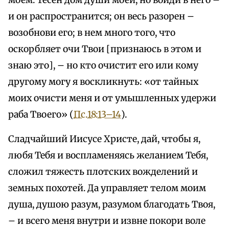
моем. Тесен дом души моей, но войди в него –
и он распространится; он весь разорен –
возобнови его; в нем много того, что
оскорбляет очи Твои [признаюсь в этом и
знаю это], – но кто очистит его или кому
другому могу я воскликнуть: «от тайных
моих очисти меня и от умышленных удержи
раба Твоего» (
Пс.18:13–14
).
Сладчайший Иисусе Христе, дай, чтобы я,
любя Тебя и воспламеняясь желанием Тебя,
сложил тяжесть плотских вожделений и
земных похотей. Да управляет телом моим
душа, душою разум, разумом благодать Твоя,
– и всего меня внутри и извне покори воле