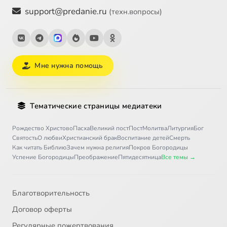
support@predanie.ru
(техн.вопросы)
Мне нужна помощь
Тематические страницы медиатеки
Рождество Христово
Пасха
Великий пост
Пост
Молитва
Литургия
Бог
Святость
О любви
Христианский брак
Воспитание детей
Смерть
Как читать Библию
Зачем нужна религия
Покров Богородицы
Успение Богородицы
Преображение
Пятидесятница
Все темы →
Благотворительность
Договор оферты
Регулярные пожертвования