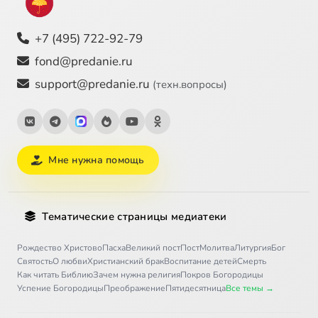
+7 (495) 722-92-79
fond@predanie.ru
support@predanie.ru
(техн.вопросы)
Мне нужна помощь
Тематические страницы медиатеки
Рождество Христово
Пасха
Великий пост
Пост
Молитва
Литургия
Бог
Святость
О любви
Христианский брак
Воспитание детей
Смерть
Как читать Библию
Зачем нужна религия
Покров Богородицы
Успение Богородицы
Преображение
Пятидесятница
Все темы →