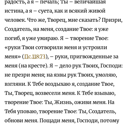
радость, а я – печаль; Ты – величайшая
истина, а я – суета, как и всякий живой
человек. Что же, Творец, мне сказать? Призри,
Создатель, на меня, создание Твое: я уже
погиб, я уже умираю. Я – творение Твое:
«руки Твои сотворили меня и устроили
меня» (
Пс.118:73
), – руки, пригвожденные за
меня (на кресте). Я – дело рук Твоих, Господи:
не презри меня; на язвы рук Твоих, умоляю,
взгляни. К Тебе воздыхаю я, создание Твое,
Ты, Творец, возвесели меня. К Тебе взываю,
творение Твое: Ты, Жизнь, оживи меня. На
Тебя уповаю, творение Твое: Ты, Создатель,
обнови меня. Пощади меня, Господи, потому