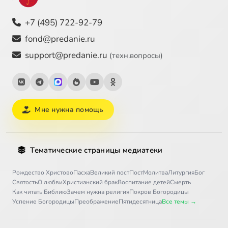
+7 (495) 722-92-79
fond@predanie.ru
support@predanie.ru
(техн.вопросы)
Мне нужна помощь
Тематические страницы медиатеки
Рождество Христово
Пасха
Великий пост
Пост
Молитва
Литургия
Бог
Святость
О любви
Христианский брак
Воспитание детей
Смерть
Как читать Библию
Зачем нужна религия
Покров Богородицы
Успение Богородицы
Преображение
Пятидесятница
Все темы →